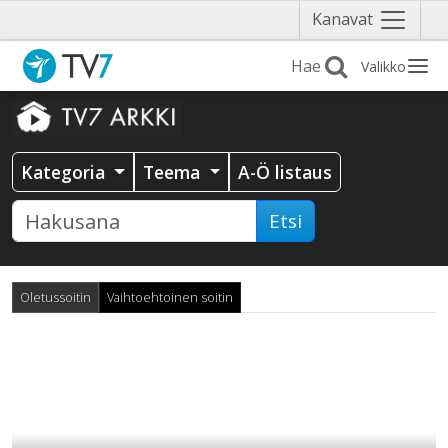
Näytä
Kanavat
valikko
Valikko
Kategoria
Teema
A-Ö listaus
Etsi
Oletussoitin
Vaihtoehtoinen soitin