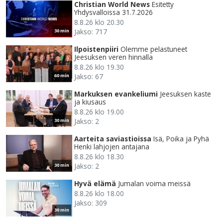
Christian World News
Esitetty
Yhdysvalloissa 31.7.2026
8.8.26 klo 20.30
Jakso: 717
30 min
Ilpoistenpiiri
Olemme pelastuneet
Jeesuksen veren hinnalla
8.8.26 klo 19.30
Jakso: 67
60 min
Markuksen evankeliumi
Jeesuksen kaste
ja kiusaus
8.8.26 klo 19.00
Jakso: 2
30 min
Aarteita saviastioissa
Isä, Poika ja Pyhä
Henki lahjojen antajana
8.8.26 klo 18.30
Jakso: 2
30 min
Hyvä elämä
Jumalan voima meissä
8.8.26 klo 18.00
Jakso: 309
30 min