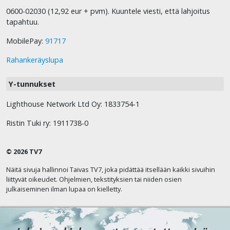
0600-02030 (12,92 eur + pvm). Kuuntele viesti, että lahjoitus
tapahtuu.
MobilePay:
91717
Rahankeräyslupa
Y-tunnukset
Lighthouse Network Ltd Oy: 1833754-1
Ristin Tuki ry: 1911738-0
© 2026 TV7
Näitä sivuja hallinnoi Taivas TV7, joka pidättää itsellään kaikki sivuihin
liittyvät oikeudet. Ohjelmien, tekstityksien tai niiden osien
julkaiseminen ilman lupaa on kielletty.