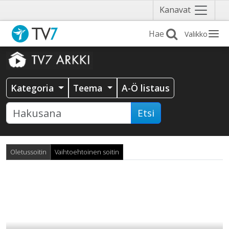
Näytä
Kanavat
valikko
Valikko
Kategoria
Teema
A-Ö listaus
Etsi
Oletussoitin
Vaihtoehtoinen soitin