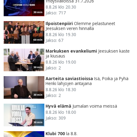
Yhdysvalloissa 31.7.2026
8.8.26 klo 20.30
Jakso: 717
30 min
Ilpoistenpiiri
Olemme pelastuneet
Jeesuksen veren hinnalla
8.8.26 klo 19.30
Jakso: 67
60 min
Markuksen evankeliumi
Jeesuksen kaste
ja kiusaus
8.8.26 klo 19.00
Jakso: 2
30 min
Aarteita saviastioissa
Isä, Poika ja Pyhä
Henki lahjojen antajana
8.8.26 klo 18.30
Jakso: 2
30 min
Hyvä elämä
Jumalan voima meissä
8.8.26 klo 18.00
Jakso: 309
30 min
Klubi 700
la 8.8.