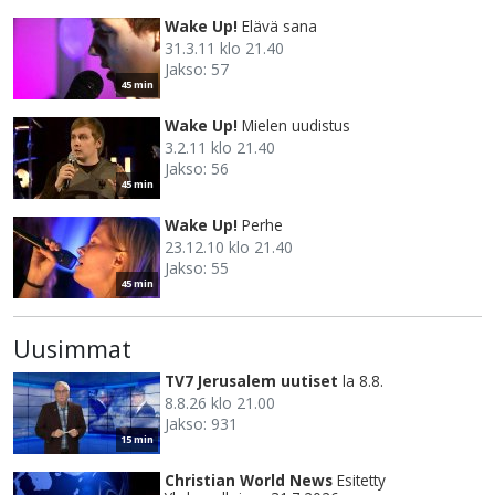
Wake Up!
Elävä sana
31.3.11 klo 21.40
Jakso: 57
45 min
Wake Up!
Mielen uudistus
3.2.11 klo 21.40
Jakso: 56
45 min
Wake Up!
Perhe
23.12.10 klo 21.40
Jakso: 55
45 min
Uusimmat
TV7 Jerusalem uutiset
la 8.8.
8.8.26 klo 21.00
Jakso: 931
15 min
Christian World News
Esitetty