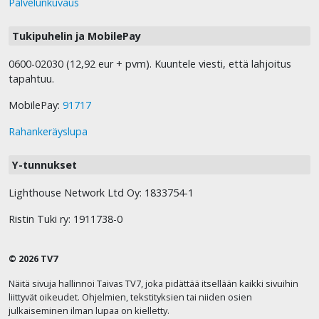
Palvelunkuvaus
Tukipuhelin ja MobilePay
0600-02030 (12,92 eur + pvm). Kuuntele viesti, että lahjoitus
tapahtuu.
MobilePay:
91717
Rahankeräyslupa
Y-tunnukset
Lighthouse Network Ltd Oy: 1833754-1
Ristin Tuki ry: 1911738-0
© 2026 TV7
Näitä sivuja hallinnoi Taivas TV7, joka pidättää itsellään kaikki sivuihin
liittyvät oikeudet. Ohjelmien, tekstityksien tai niiden osien
julkaiseminen ilman lupaa on kielletty.