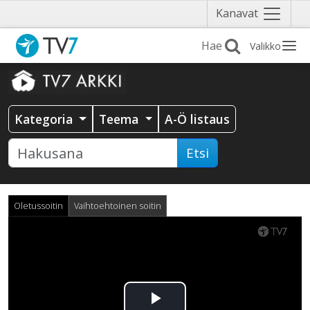
Näytä
Kanavat
valikko
Valikko
Kategoria
Teema
A-Ö listaus
Etsi
Oletussoitin
Vaihtoehtoinen soitin