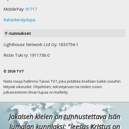
MobilePay:
91717
Rahankeräyslupa
Y-tunnukset
Lighthouse Network Ltd Oy: 1833754-1
Ristin Tuki ry: 1911738-0
© 2026 TV7
Näitä sivuja hallinnoi Taivas TV7, joka pidättää itsellään kaikki sivuihin
liittyvät oikeudet. Ohjelmien, tekstityksien tai niiden osien
julkaiseminen ilman lupaa on kielletty.
Jokaisen kielen on tunnustettava Isän
Jumalan kunniaksi: "Jeesus Kristus on