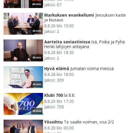
Jakso: 67
60 min
Markuksen evankeliumi
Jeesuksen kaste
ja kiusaus
8.8.26 klo 19.00
Jakso: 2
30 min
Aarteita saviastioissa
Isä, Poika ja Pyhä
Henki lahjojen antajana
8.8.26 klo 18.30
Jakso: 2
30 min
Hyvä elämä
Jumalan voima meissä
8.8.26 klo 18.00
Jakso: 309
30 min
Klubi 700
la 8.8.
8.8.26 klo 17.30
Jakso: 758
30 min
Yösoihtu
Te saatte voiman, osa 2/2
8.8.26 klo 00.00