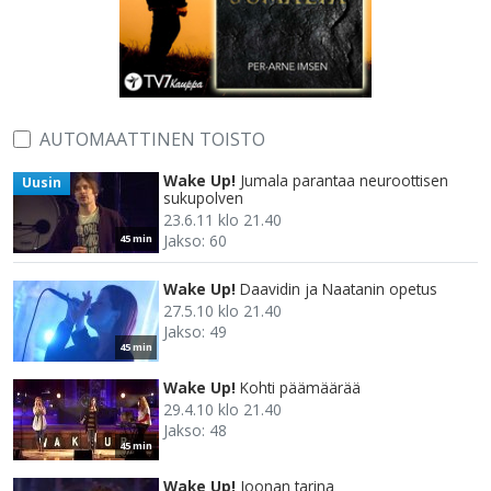
AUTOMAATTINEN TOISTO
Wake Up!
Jumala parantaa neuroottisen
Uusin
sukupolven
23.6.11 klo 21.40
Jakso: 60
45 min
Wake Up!
Daavidin ja Naatanin opetus
27.5.10 klo 21.40
Jakso: 49
45 min
Wake Up!
Kohti päämäärää
29.4.10 klo 21.40
Jakso: 48
45 min
Wake Up!
Joonan tarina