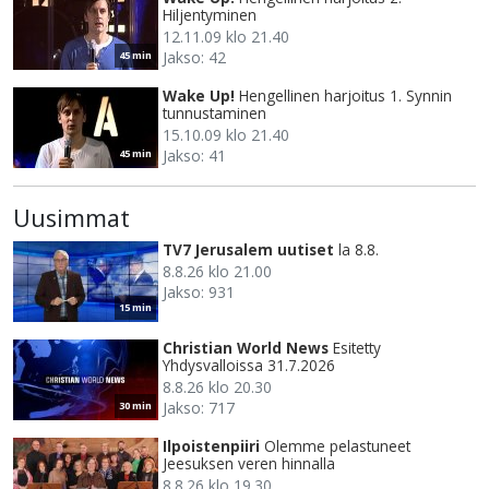
Hiljentyminen
12.11.09 klo 21.40
Jakso: 42
45 min
Wake Up!
Hengellinen harjoitus 1. Synnin
tunnustaminen
15.10.09 klo 21.40
Jakso: 41
45 min
Uusimmat
TV7 Jerusalem uutiset
la 8.8.
8.8.26 klo 21.00
Jakso: 931
15 min
Christian World News
Esitetty
Yhdysvalloissa 31.7.2026
8.8.26 klo 20.30
Jakso: 717
30 min
Ilpoistenpiiri
Olemme pelastuneet
Jeesuksen veren hinnalla
8.8.26 klo 19.30