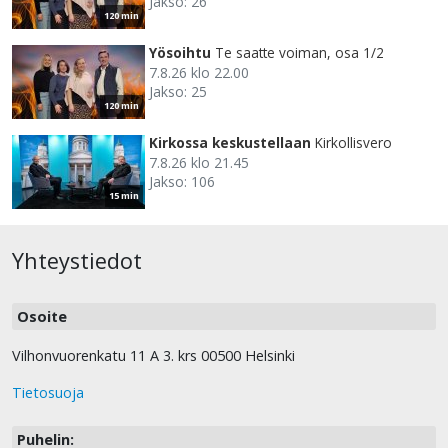
Jakso: 26
120 min
Yösoihtu
Te saatte voiman, osa 1/2
7.8.26 klo 22.00
Jakso: 25
120 min
Kirkossa keskustellaan
Kirkollisvero
7.8.26 klo 21.45
Jakso: 106
15 min
Yhteystiedot
Osoite
Vilhonvuorenkatu 11 A 3. krs 00500 Helsinki
Tietosuoja
Puhelin: