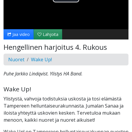
Toista
Video
Jaa video
Lahjoita
Hengellinen harjoitus 4. Rukous
Nuoret
Wake Up!
Puhe Jarkko Lindqvist. Ylistys HA Band.
Wake Up!
Ylistystä, vahvoja todistuksia uskosta ja tosi elämästä
Tampereen helluntaiseurakunnasta. Jumalan Sanaa ja
iloista yhteyttä uskovien kesken. Tervetuloa mukaan
menoon, kaikki nuoret ja nuoret aikuiset!
Wake Up! on Tampereen helluntaiseurakunnan nuorten