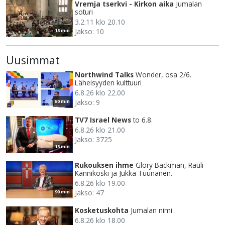
Vremja tserkvi - Kirkon aika
Jumalan
soturi
3.2.11 klo 20.10
Jakso: 10
15 min
Uusimmat
Northwind Talks
Wonder, osa 2/6.
Läheisyyden kulttuuri
6.8.26 klo 22.00
Jakso: 9
60 min
TV7 Israel News
to 6.8.
6.8.26 klo 21.00
Jakso: 3725
15 min
Rukouksen ihme
Glory Backman, Rauli
Kannikoski ja Jukka Tuunanen.
6.8.26 klo 19.00
Jakso: 47
90 min
Kosketuskohta
Jumalan nimi
6.8.26 klo 18.00