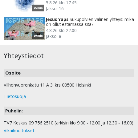
5.8.26 klo 17.45
Jakso: 16
45 min
Jesus Yaps
Sukupolvien välinen yhteys: mikä
on ollut estämässä sitä?
4.8.26 klo 22.00
Jakso: 8
50 min
Yhteystiedot
Osoite
Vilhonvuorenkatu 11 A 3. krs 00500 Helsinki
Tietosuoja
Puhelin:
TV7 Keskus 09 756 2510 (arkisin klo 9.00 - 12.00 ja 12.30 - 16.00)
Vikailmoitukset