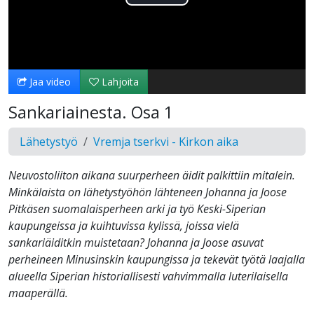
Toista
Video
Jaa video
Lahjoita
Sankariainesta. Osa 1
Lähetystyö
Vremja tserkvi - Kirkon aika
Neuvostoliiton aikana suurperheen äidit palkittiin mitalein.
Minkälaista on lähetystyöhön lähteneen Johanna ja Joose
Pitkäsen suomalaisperheen arki ja työ Keski-Siperian
kaupungeissa ja kuihtuvissa kylissä, joissa vielä
sankariäiditkin muistetaan? Johanna ja Joose asuvat
perheineen Minusinskin kaupungissa ja tekevät työtä laajalla
alueella Siperian historiallisesti vahvimmalla luterilaisella
maaperällä.