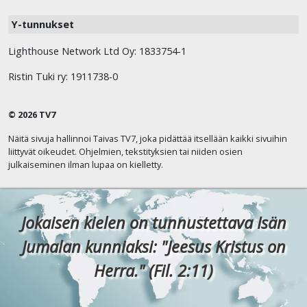
Y-tunnukset
Lighthouse Network Ltd Oy: 1833754-1
Ristin Tuki ry: 1911738-0
© 2026 TV7
Näitä sivuja hallinnoi Taivas TV7, joka pidättää itsellään kaikki sivuihin
liittyvät oikeudet. Ohjelmien, tekstityksien tai niiden osien
julkaiseminen ilman lupaa on kielletty.
Jokaisen kielen on tunnustettava Isän
Jumalan kunniaksi: "Jeesus Kristus on
Herra." (Fil. 2:11)