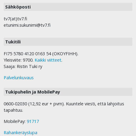
Sähköposti
tv7(at)tv7.fi
etunimi.sukunimi@tv7.fi
Tukitili
FI75 5780 4120 0163 54 (OKOYFIHH).
Yleisviite: 9700.
Kaikki viitteet
.
Saaja: Ristin Tuki ry
Palvelunkuvaus
Tukipuhelin ja MobilePay
0600-02030 (12,92 eur + pvm). Kuuntele viesti, että lahjoitus
tapahtuu.
MobilePay:
91717
Rahankeräyslupa