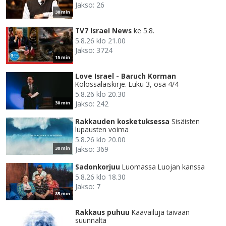
Jakso: 26
30 min
TV7 Israel News
ke 5.8.
5.8.26 klo 21.00
Jakso: 3724
15 min
Love Israel - Baruch Korman
Kolossalaiskirje. Luku 3, osa 4/4
5.8.26 klo 20.30
Jakso: 242
30 min
Rakkauden kosketuksessa
Sisäisten
lupausten voima
5.8.26 klo 20.00
Jakso: 369
30 min
Sadonkorjuu
Luomassa Luojan kanssa
5.8.26 klo 18.30
Jakso: 7
85 min
Rakkaus puhuu
Kaavailuja taivaan
suunnalta