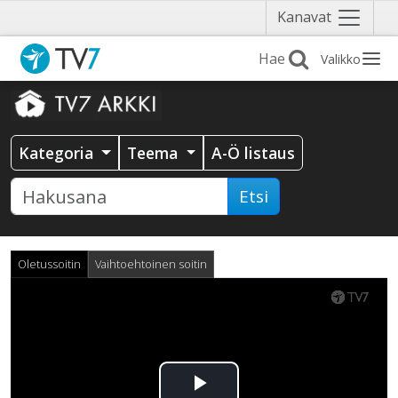
Näytä
Kanavat
valikko
Valikko
Kategoria
Teema
A-Ö listaus
Etsi
Oletussoitin
Vaihtoehtoinen soitin