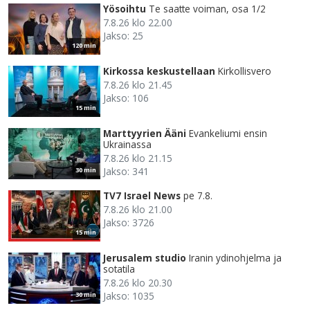
Yösoihtu
Te saatte voiman, osa 1/2
7.8.26 klo 22.00
Jakso: 25
120 min
Kirkossa keskustellaan
Kirkollisvero
7.8.26 klo 21.45
Jakso: 106
15 min
Marttyyrien Ääni
Evankeliumi ensin
Ukrainassa
7.8.26 klo 21.15
Jakso: 341
30 min
TV7 Israel News
pe 7.8.
7.8.26 klo 21.00
Jakso: 3726
15 min
Jerusalem studio
Iranin ydinohjelma ja
sotatila
7.8.26 klo 20.30
Jakso: 1035
30 min