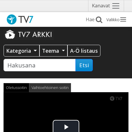
Näytä
Kanavat
valikko
Valikko
Kategoria
Teema
A-Ö listaus
Etsi
Oletussoitin
Vaihtoehtoinen soitin