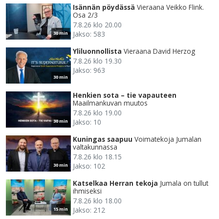
Isännän pöydässä
Vieraana Veikko Flink.
Osa 2/3
7.8.26 klo 20.00
Jakso: 583
30 min
Yliluonnollista
Vieraana David Herzog
7.8.26 klo 19.30
Jakso: 963
30 min
Henkien sota – tie vapauteen
Maailmankuvan muutos
7.8.26 klo 19.00
Jakso: 10
30 min
Kuningas saapuu
Voimatekoja Jumalan
valtakunnassa
7.8.26 klo 18.15
Jakso: 102
30 min
Katselkaa Herran tekoja
Jumala on tullut
ihmiseksi
7.8.26 klo 18.00
Jakso: 212
15 min