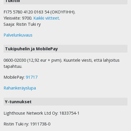
Tukitili
FI75 5780 4120 0163 54 (OKOYFIHH).
Yleisviite: 9700.
Kaikki viitteet
.
Saaja: Ristin Tuki ry
Palvelunkuvaus
Tukipuhelin ja MobilePay
0600-02030 (12,92 eur + pvm). Kuuntele viesti, että lahjoitus
tapahtuu.
MobilePay:
91717
Rahankeräyslupa
Y-tunnukset
Lighthouse Network Ltd Oy: 1833754-1
Ristin Tuki ry: 1911738-0