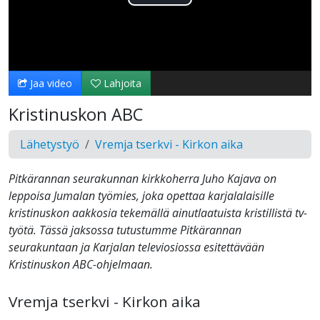
Toista
Video
Jaa video
Lahjoita
Kristinuskon ABC
Lähetystyö
Vremja tserkvi - Kirkon aika
Pitkärannan seurakunnan kirkkoherra Juho Kajava on
leppoisa Jumalan työmies, joka opettaa karjalalaisille
kristinuskon aakkosia tekemällä ainutlaatuista kristillistä tv-
työtä. Tässä jaksossa tutustumme Pitkärannan
seurakuntaan ja Karjalan televiosiossa esitettävään
Kristinuskon ABC-ohjelmaan.
Vremja tserkvi - Kirkon aika