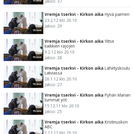
Jakso: 37
15 min
Vremja tserkvi - Kirkon aika
Hyvä paimen
23.2.12 klo 20.10
Jakso: 29
15 min
Vremja tserkvi - Kirkon aika
Ylitse
kaikkien rajojen
9.2.12 klo 20.10
Jakso: 28
15 min
Vremja tserkvi - Kirkon aika
Lähetyskoulu
Latviassa
26.1.12 klo 20.10
Jakso: 27
15 min
Vremja tserkvi - Kirkon aika
Pyhän Marian
tummat yöt
15.12.11 klo 20.10
Jakso: 25
15 min
Vremja tserkvi - Kirkon aika
Kristinuskon
ABC
1.12.11 klo 20.10