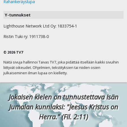
Rahankeräyslupa
Y-tunnukset
Lighthouse Network Ltd Oy: 1833754-1
Ristin Tuki ry: 1911738-0
© 2026 TV7
Näitä sivuja hallinnoi Taivas TV7, joka pidättää itsellään kaikki sivuihin
liittyvät oikeudet. Ohjelmien, tekstityksien tai niiden osien
julkaiseminen ilman lupaa on kielletty.
Jokaisen kielen on tunnustettava Isän
Jumalan kunniaksi: "Jeesus Kristus on
Herra." (Fil. 2:11)