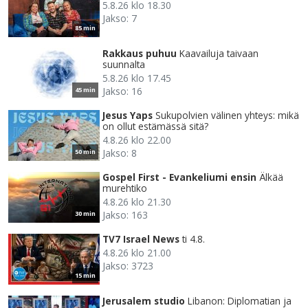
5.8.26 klo 18.30
Jakso: 7
85 min
Rakkaus puhuu
Kaavailuja taivaan
suunnalta
5.8.26 klo 17.45
Jakso: 16
45 min
Jesus Yaps
Sukupolvien välinen yhteys: mikä
on ollut estämässä sitä?
4.8.26 klo 22.00
Jakso: 8
50 min
Gospel First - Evankeliumi ensin
Älkää
murehtiko
4.8.26 klo 21.30
Jakso: 163
30 min
TV7 Israel News
ti 4.8.
4.8.26 klo 21.00
Jakso: 3723
15 min
Jerusalem studio
Libanon: Diplomatian ja