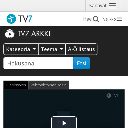
Näytä
Kanavat
valikko
Valikko
Kategoria
Teema
A-Ö listaus
Etsi
Oletussoitin
Vaihtoehtoinen soitin