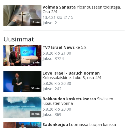
Voimaa Sanasta
Ylösnousseen todistajia.
Osa 2/4
13.4.21 klo 21.15
Jakso: 2
15 min
Uusimmat
TV7 Israel News
ke 5.8.
5.8.26 klo 21.00
Jakso: 3724
15 min
Love Israel - Baruch Korman
Kolossalaiskirje. Luku 3, osa 4/4
5.8.26 klo 20.30
Jakso: 242
30 min
Rakkauden kosketuksessa
Sisäisten
lupausten voima
5.8.26 klo 20.00
Jakso: 369
30 min
Sadonkorjuu
Luomassa Luojan kanssa