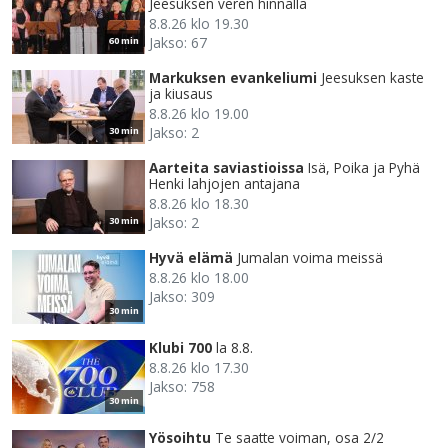
Jeesuksen veren hinnalla
8.8.26 klo 19.30
Jakso: 67
60 min
Markuksen evankeliumi
Jeesuksen kaste
ja kiusaus
8.8.26 klo 19.00
Jakso: 2
30 min
Aarteita saviastioissa
Isä, Poika ja Pyhä
Henki lahjojen antajana
8.8.26 klo 18.30
Jakso: 2
30 min
Hyvä elämä
Jumalan voima meissä
8.8.26 klo 18.00
Jakso: 309
30 min
Klubi 700
la 8.8.
8.8.26 klo 17.30
Jakso: 758
30 min
Yösoihtu
Te saatte voiman, osa 2/2