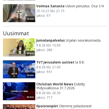
Voimaa Sanasta
Uskon perustus. Osa 1/4
25.10.21 klo 21.15
Jakso: 97
15 min
Uusimmat
Jumalanpalvelus
Urjalan seurakunnasta
9.8.26 klo 10.00
Jakso: 286
45 min
TV7 Jerusalem uutiset
la 8.8.
8.8.26 klo 21.00
Jakso: 931
15 min
Christian World News
Esitetty
Yhdysvalloissa 31.7.2026
8.8.26 klo 20.30
Jakso: 717
30 min
Ilpoistenpiiri
Olemme pelastuneet