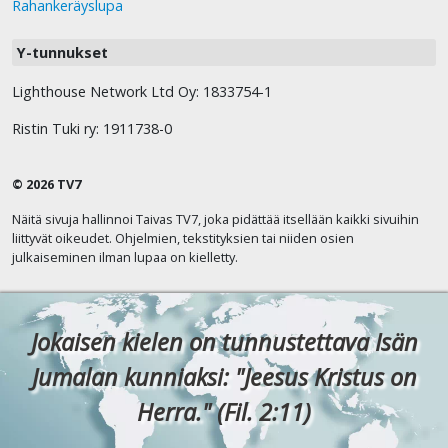
Rahankeräyslupa
Y-tunnukset
Lighthouse Network Ltd Oy: 1833754-1
Ristin Tuki ry: 1911738-0
© 2026 TV7
Näitä sivuja hallinnoi Taivas TV7, joka pidättää itsellään kaikki sivuihin
liittyvät oikeudet. Ohjelmien, tekstityksien tai niiden osien
julkaiseminen ilman lupaa on kielletty.
Jokaisen kielen on tunnustettava Isän
Jumalan kunniaksi: "Jeesus Kristus on
Herra." (Fil. 2:11)