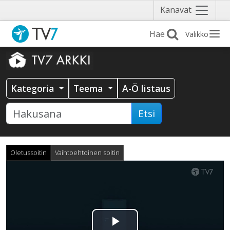
Näytä
Kanavat
valikko
Valikko
Kategoria
Teema
A-Ö listaus
Etsi
Oletussoitin
Vaihtoehtoinen soitin