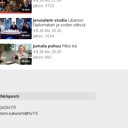
4.8.26 klo 21.00
Jakso: 3723
15 min
Jerusalem studio
Libanon:
Diplomatian ja sodan välissä
4.8.26 klo 20.30
Jakso: 1034
30 min
Jumala puhuu
Pitkä ikä
4.8.26 klo 20.00
Jakso: 682
30 min
hköposti
(at)tv7.fi
nimi.sukunimi@tv7.fi