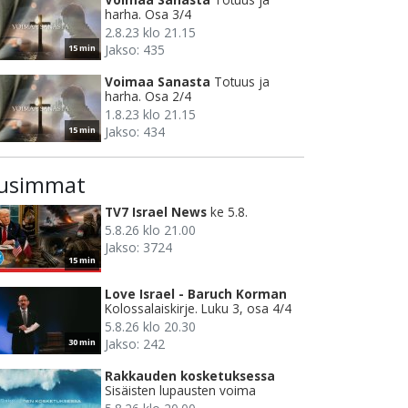
harha. Osa 3/4
2.8.23 klo 21.15
Jakso: 435
15 min
Voimaa Sanasta
Totuus ja
harha. Osa 2/4
1.8.23 klo 21.15
Jakso: 434
15 min
usimmat
TV7 Israel News
ke 5.8.
5.8.26 klo 21.00
Jakso: 3724
15 min
Love Israel - Baruch Korman
Kolossalaiskirje. Luku 3, osa 4/4
5.8.26 klo 20.30
Jakso: 242
30 min
Rakkauden kosketuksessa
Sisäisten lupausten voima