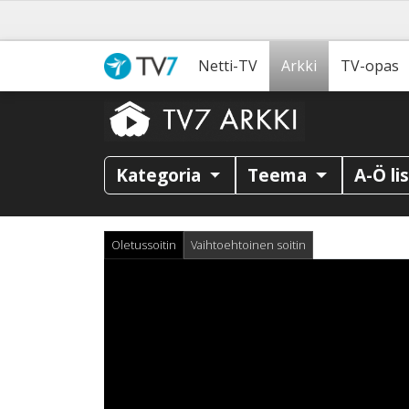
Netti-TV
Arkki
TV-opas
Kategoria
Teema
A-Ö li
Oletussoitin
Vaihtoehtoinen soitin