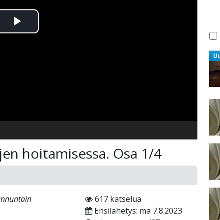
Toista
Video
U
jen hoitamisessa. Osa 1/4
unnuntain
617 katselua
Ensilähetys: ma 7.8.2023