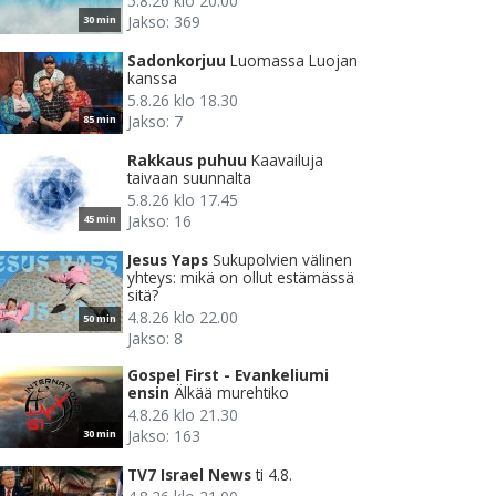
5.8.26 klo 20.00
Jakso: 369
30 min
Sadonkorjuu
Luomassa Luojan
kanssa
5.8.26 klo 18.30
Jakso: 7
85 min
Rakkaus puhuu
Kaavailuja
taivaan suunnalta
5.8.26 klo 17.45
Jakso: 16
45 min
Jesus Yaps
Sukupolvien välinen
yhteys: mikä on ollut estämässä
sitä?
4.8.26 klo 22.00
50 min
Jakso: 8
Gospel First - Evankeliumi
ensin
Älkää murehtiko
4.8.26 klo 21.30
Jakso: 163
30 min
TV7 Israel News
ti 4.8.