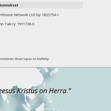
tunnukset
hthouse Network Ltd Oy: 1833754-1
tin Tuki ry: 1911738-0
kaiseminen ilman lupaa on kielletty.
eesus Kristus on Herra."