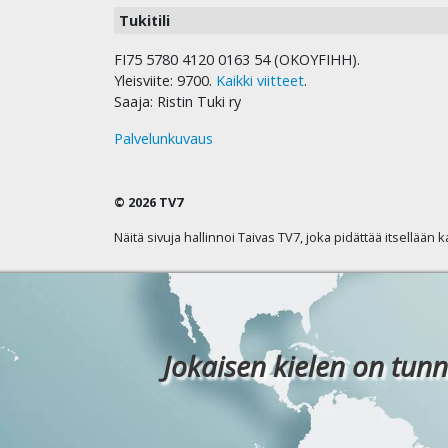
Tukitili
FI75 5780 4120 0163 54 (OKOYFIHH).
Yleisviite: 9700.
Kaikki viitteet
.
Saaja: Ristin Tuki ry
Palvelunkuvaus
© 2026 TV7
Näitä sivuja hallinnoi Taivas TV7, joka pidättää itsellään 
Jokaisen kielen on tunn