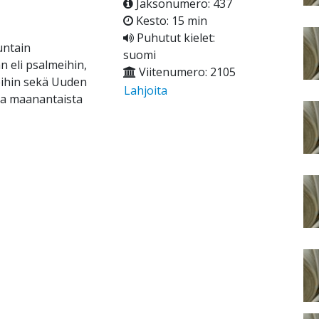
Jaksonumero: 437
Kesto: 15 min
Puhutut kielet:
untain
suomi
 eli psalmeihin,
Viitenumero: 2105
eihin sekä Uuden
Lahjoita
ina maanantaista