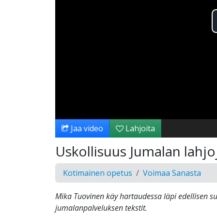
Jaa video
Lahjoita
Uskollisuus Jumalan lahjo
Kotimainen opetus
Voimaa Sanasta
Mika Tuovinen käy hartaudessa läpi edellisen s
jumalanpalveluksen tekstit.