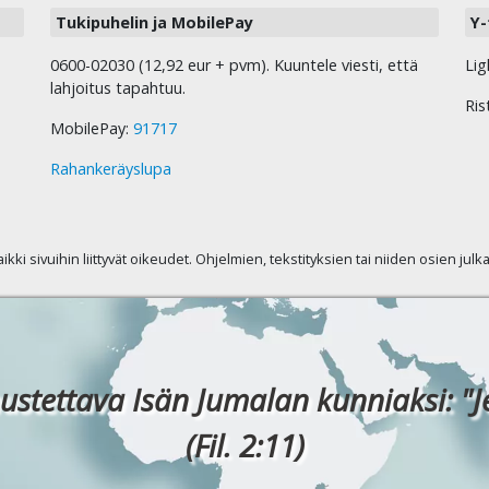
Tukipuhelin ja MobilePay
Y-
0600-02030 (12,92 eur + pvm). Kuuntele viesti, että
Lig
lahjoitus tapahtuu.
Ris
MobilePay:
91717
Rahankeräyslupa
kaikki sivuihin liittyvät oikeudet. Ohjelmien, tekstityksien tai niiden osien jul
ustettava Isän Jumalan kunniaksi: "J
(Fil. 2:11)