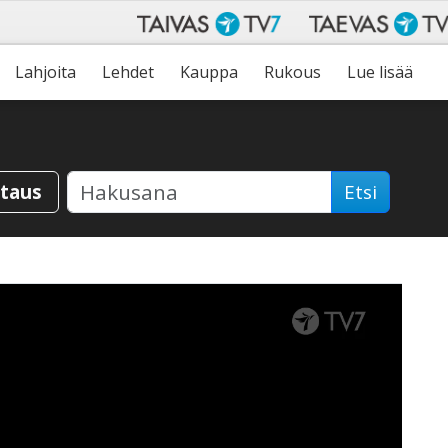
Lahjoita
Lehdet
Kauppa
Rukous
Lue lisää
staus
Etsi