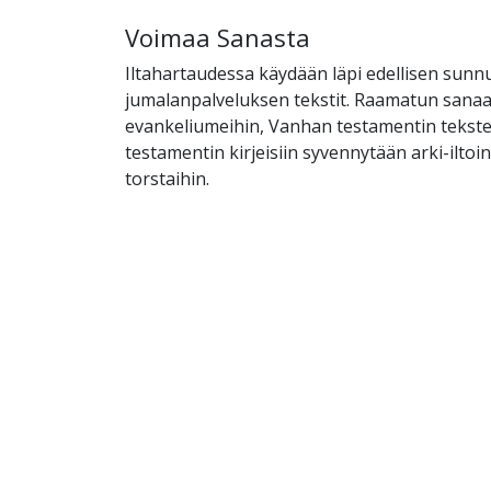
Voimaa Sanasta
Iltahartaudessa käydään läpi edellisen sunn
jumalanpalveluksen tekstit. Raamatun sanaan
evankeliumeihin, Vanhan testamentin tekst
testamentin kirjeisiin syvennytään arki-ilto
torstaihin.