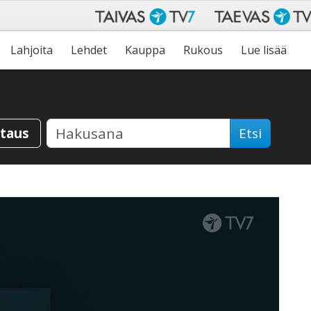
Lahjoita
Lehdet
Kauppa
Rukous
Lue lisää
staus
Etsi