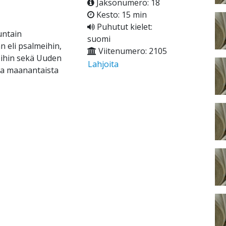
Jaksonumero: 18
Kesto: 15 min
Puhutut kielet:
untain
suomi
 eli psalmeihin,
Viitenumero: 2105
eihin sekä Uuden
Lahjoita
ina maanantaista