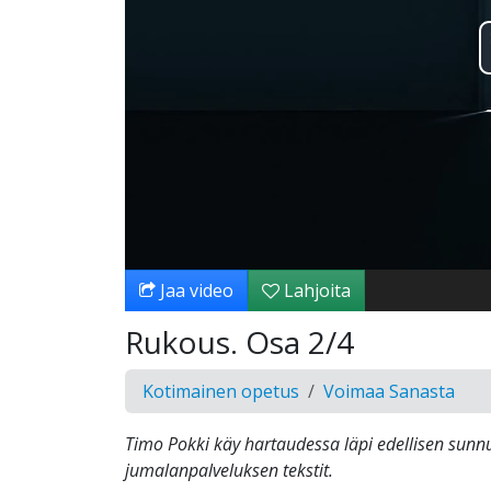
Jaa video
Lahjoita
Rukous. Osa 2/4
Kotimainen opetus
Voimaa Sanasta
Timo Pokki käy hartaudessa läpi edellisen sunn
jumalanpalveluksen tekstit.