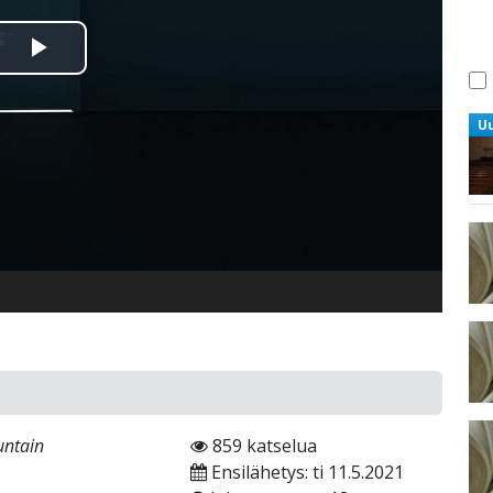
Toista
Video
U
untain
859 katselua
Ensilähetys: ti 11.5.2021