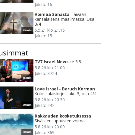
Jakso: 16
Voimaa Sanasta
Taivaan
kansalaisena maailmassa. Osa
3/4
5.5.21 klo 21.15
15 min
Jakso: 15
usimmat
TV7 Israel News
ke 5.8.
5.8.26 klo 21.00
Jakso: 3724
15 min
Love Israel - Baruch Korman
Kolossalaiskirje. Luku 3, osa 4/4
5.8.26 klo 20.30
Jakso: 242
30 min
Rakkauden kosketuksessa
Sisäisten lupausten voima
5.8.26 klo 20.00
Jakso: 369
30 min