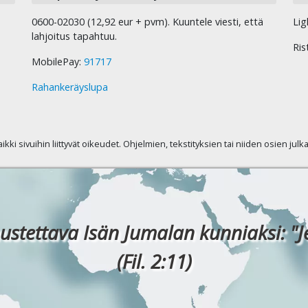
0600-02030 (12,92 eur + pvm). Kuuntele viesti, että
Lig
lahjoitus tapahtuu.
Ris
MobilePay:
91717
Rahankeräyslupa
kaikki sivuihin liittyvät oikeudet. Ohjelmien, tekstityksien tai niiden osien jul
ustettava Isän Jumalan kunniaksi: "J
(Fil. 2:11)