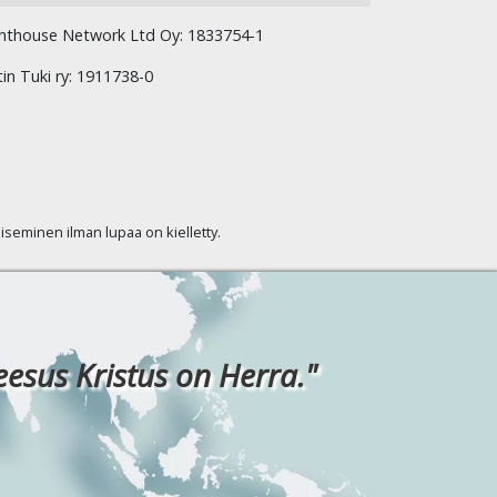
hthouse Network Ltd Oy: 1833754-1
tin Tuki ry: 1911738-0
kaiseminen ilman lupaa on kielletty.
eesus Kristus on Herra."