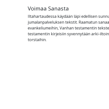
Voimaa Sanasta
Iltahartaudessa käydään läpi edellisen sunn
jumalanpalveluksen tekstit. Raamatun sanaan
evankeliumeihin, Vanhan testamentin tekst
testamentin kirjeisiin syvennytään arki-ilto
torstaihin.