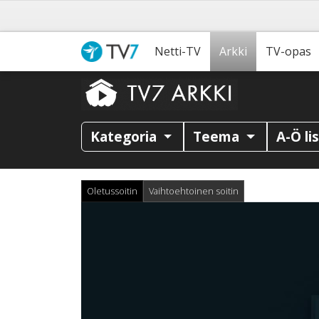
Netti-TV
Arkki
TV-opas
Kategoria
Teema
A-Ö li
Oletussoitin
Vaihtoehtoinen soitin