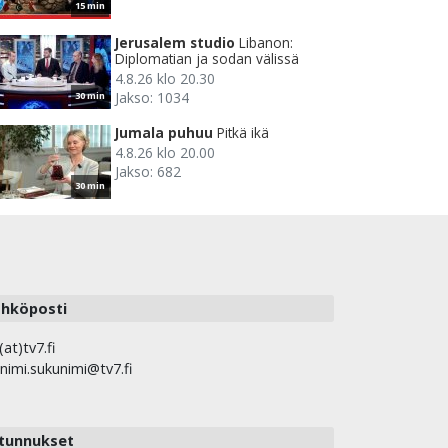
15 min
Jerusalem studio
Libanon:
Diplomatian ja sodan välissä
4.8.26 klo 20.30
Jakso: 1034
30 min
Jumala puhuu
Pitkä ikä
4.8.26 klo 20.00
Jakso: 682
30 min
hköposti
(at)tv7.fi
nimi.sukunimi@tv7.fi
tunnukset