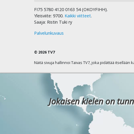
FI75 5780 4120 0163 54 (OKOYFIHH).
Yleisviite: 9700.
Kaikki viitteet
.
Saaja: Ristin Tuki ry
Palvelunkuvaus
© 2026 TV7
Näitä sivuja hallinnoi Taivas TV7, joka pidättää itsellään 
Jokaisen kielen on tunn