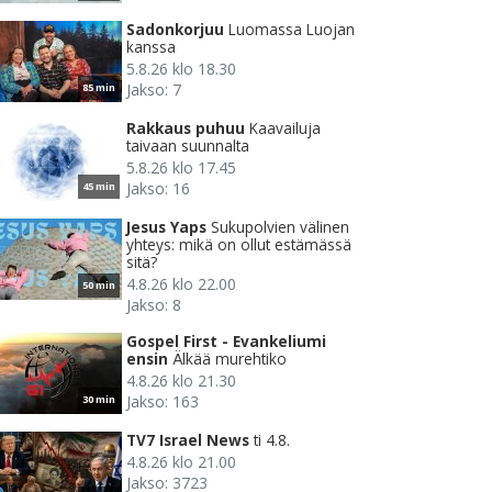
Sadonkorjuu
Luomassa Luojan
kanssa
5.8.26 klo 18.30
Jakso: 7
85 min
Rakkaus puhuu
Kaavailuja
taivaan suunnalta
5.8.26 klo 17.45
Jakso: 16
45 min
Jesus Yaps
Sukupolvien välinen
yhteys: mikä on ollut estämässä
sitä?
4.8.26 klo 22.00
50 min
Jakso: 8
Gospel First - Evankeliumi
ensin
Älkää murehtiko
4.8.26 klo 21.30
Jakso: 163
30 min
TV7 Israel News
ti 4.8.
4.8.26 klo 21.00
Jakso: 3723