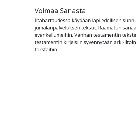
Voimaa Sanasta
Iltahartaudessa käydään läpi edellisen sunn
jumalanpalveluksen tekstit. Raamatun sanaan
evankeliumeihin, Vanhan testamentin tekst
testamentin kirjeisiin syvennytään arki-ilto
torstaihin.