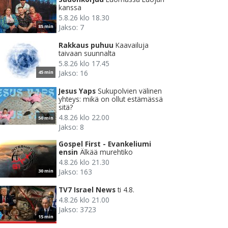
kanssa
5.8.26 klo 18.30
Jakso: 7
85 min
Rakkaus puhuu
Kaavailuja
taivaan suunnalta
5.8.26 klo 17.45
Jakso: 16
45 min
Jesus Yaps
Sukupolvien välinen
yhteys: mikä on ollut estämässä
sitä?
4.8.26 klo 22.00
50 min
Jakso: 8
Gospel First - Evankeliumi
ensin
Älkää murehtiko
4.8.26 klo 21.30
Jakso: 163
30 min
TV7 Israel News
ti 4.8.
4.8.26 klo 21.00
Jakso: 3723
15 min