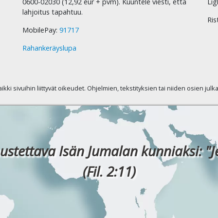
0600-02030 (12,92 eur + pvm). Kuuntele viesti, että
Lig
lahjoitus tapahtuu.
Ris
MobilePay:
91717
Rahankeräyslupa
kaikki sivuihin liittyvät oikeudet. Ohjelmien, tekstityksien tai niiden osien jul
ustettava Isän Jumalan kunniaksi: "J
(Fil. 2:11)