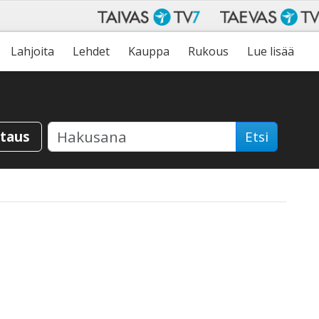
Lahjoita
Lehdet
Kauppa
Rukous
Lue lisää
staus
Etsi