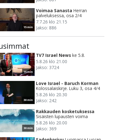
Voimaa Sanasta
Herran
palveluksessa, osa 2/4
7.7.26 klo 21.15
Jakso: 886
15 min
usimmat
TV7 Israel News
ke 5.8.
5.8.26 klo 21.00
Jakso: 3724
15 min
Love Israel - Baruch Korman
Kolossalaiskirje. Luku 3, osa 4/4
5.8.26 klo 20.30
Jakso: 242
30 min
Rakkauden kosketuksessa
Sisäisten lupausten voima
5.8.26 klo 20.00
Jakso: 369
30 min
Sadonkorjuu
Luomassa Luojan