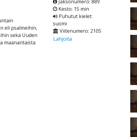
Jaksonumero: 889
Kesto: 15 min
Puhutut kielet:
untain
suomi
 eli psalmeihin,
Viitenumero: 2105
eihin sekä Uuden
Lahjoita
ina maanantaista