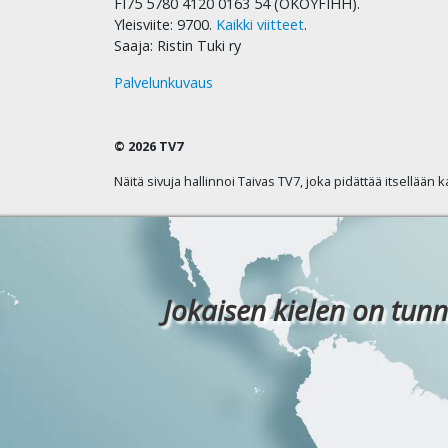
FI75 5780 4120 0163 54 (OKOYFIHH).
Yleisviite: 9700.
Kaikki viitteet
.
Saaja: Ristin Tuki ry
Palvelunkuvaus
© 2026 TV7
Näitä sivuja hallinnoi Taivas TV7, joka pidättää itsellään 
Jokaisen kielen on tunn