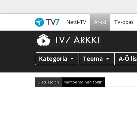
Netti-TV
Arkki
TV-opas
Kategoria
Teema
A-Ö li
Oletussoitin
Vaihtoehtoinen soitin