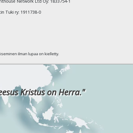
hthouse Network Ltd Oy: 1833754-1
tin Tuki ry: 1911738-0
kaiseminen ilman lupaa on kielletty.
eesus Kristus on Herra."