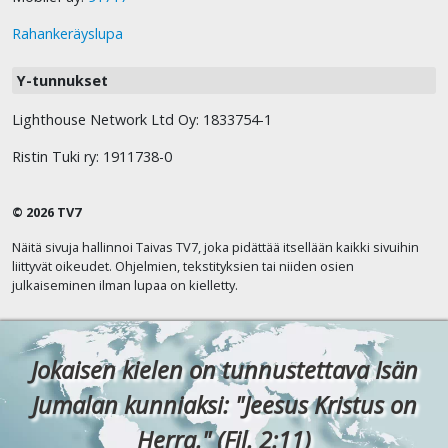
Rahankeräyslupa
Y-tunnukset
Lighthouse Network Ltd Oy: 1833754-1
Ristin Tuki ry: 1911738-0
© 2026 TV7
Näitä sivuja hallinnoi Taivas TV7, joka pidättää itsellään kaikki sivuihin
liittyvät oikeudet. Ohjelmien, tekstityksien tai niiden osien
julkaiseminen ilman lupaa on kielletty.
Jokaisen kielen on tunnustettava Isän
Jumalan kunniaksi: "Jeesus Kristus on
Herra." (Fil. 2:11)