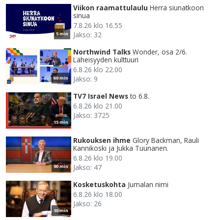
Viikon raamattulaulu
Herra siunatkoon
sinua
7.8.26 klo 16.55
Jakso: 32
5 min
Northwind Talks
Wonder, osa 2/6.
Läheisyyden kulttuuri
6.8.26 klo 22.00
Jakso: 9
60 min
TV7 Israel News
to 6.8.
6.8.26 klo 21.00
Jakso: 3725
15 min
Rukouksen ihme
Glory Backman, Rauli
Kannikoski ja Jukka Tuunanen.
6.8.26 klo 19.00
Jakso: 47
90 min
Kosketuskohta
Jumalan nimi
6.8.26 klo 18.00
Jakso: 26
30 min