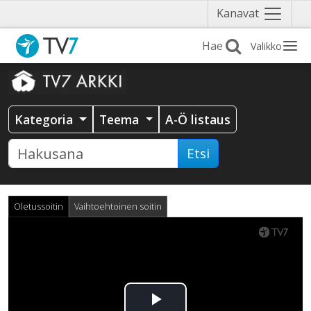
Näytä
Kanavat
valikko
Valikko
Kategoria
Teema
A-Ö listaus
Etsi
Oletussoitin
Vaihtoehtoinen soitin