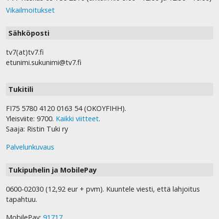
Vikailmoitukset
Sähköposti
tv7(at)tv7.fi
etunimi.sukunimi@tv7.fi
Tukitili
FI75 5780 4120 0163 54 (OKOYFIHH).
Yleisviite: 9700.
Kaikki viitteet
.
Saaja: Ristin Tuki ry
Palvelunkuvaus
Tukipuhelin ja MobilePay
0600-02030 (12,92 eur + pvm). Kuuntele viesti, että lahjoitus
tapahtuu.
MobilePay:
91717