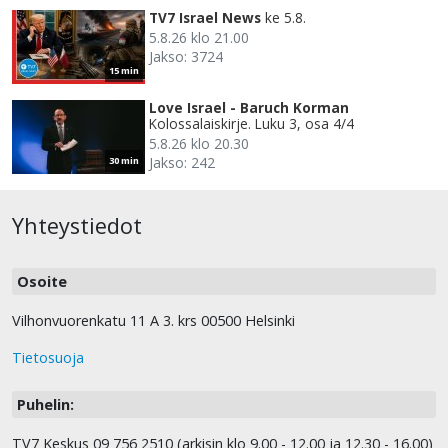
TV7 Israel News
ke 5.8.
5.8.26 klo 21.00
Jakso: 3724
15 min
Love Israel - Baruch Korman
Kolossalaiskirje. Luku 3, osa 4/4
5.8.26 klo 20.30
Jakso: 242
30 min
Yhteystiedot
Osoite
Vilhonvuorenkatu 11 A 3. krs 00500 Helsinki
Tietosuoja
Puhelin:
TV7 Keskus 09 756 2510 (arkisin klo 9.00 - 12.00 ja 12.30 - 16.00)