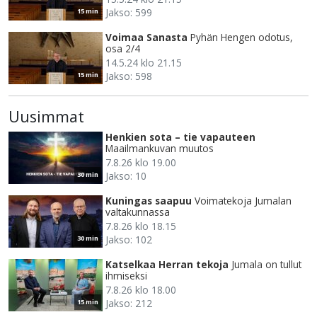
Jakso: 599
15 min
Voimaa Sanasta
Pyhän Hengen odotus,
osa 2/4
14.5.24 klo 21.15
Jakso: 598
15 min
Uusimmat
Henkien sota – tie vapauteen
Maailmankuvan muutos
7.8.26 klo 19.00
Jakso: 10
30 min
Kuningas saapuu
Voimatekoja Jumalan
valtakunnassa
7.8.26 klo 18.15
Jakso: 102
30 min
Katselkaa Herran tekoja
Jumala on tullut
ihmiseksi
7.8.26 klo 18.00
Jakso: 212
15 min