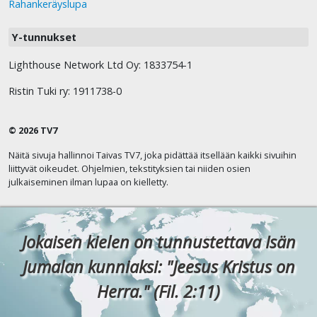
Rahankeräyslupa
Y-tunnukset
Lighthouse Network Ltd Oy: 1833754-1
Ristin Tuki ry: 1911738-0
© 2026 TV7
Näitä sivuja hallinnoi Taivas TV7, joka pidättää itsellään kaikki sivuihin
liittyvät oikeudet. Ohjelmien, tekstityksien tai niiden osien
julkaiseminen ilman lupaa on kielletty.
Jokaisen kielen on tunnustettava Isän
Jumalan kunniaksi: "Jeesus Kristus on
Herra." (Fil. 2:11)