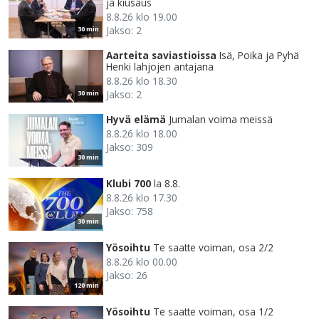
ja kiusaus
8.8.26 klo 19.00
Jakso: 2
30 min
Aarteita saviastioissa
Isä, Poika ja Pyhä
Henki lahjojen antajana
8.8.26 klo 18.30
Jakso: 2
30 min
Hyvä elämä
Jumalan voima meissä
8.8.26 klo 18.00
Jakso: 309
30 min
Klubi 700
la 8.8.
8.8.26 klo 17.30
Jakso: 758
30 min
Yösoihtu
Te saatte voiman, osa 2/2
8.8.26 klo 00.00
Jakso: 26
120 min
Yösoihtu
Te saatte voiman, osa 1/2