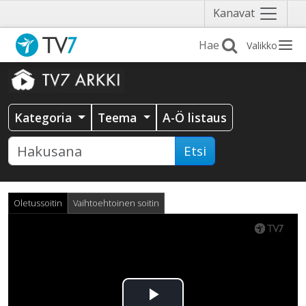
Näytä
Kanavat
valikko
Valikko
Kategoria
Teema
A-Ö listaus
Etsi
Oletussoitin
Vaihtoehtoinen soitin