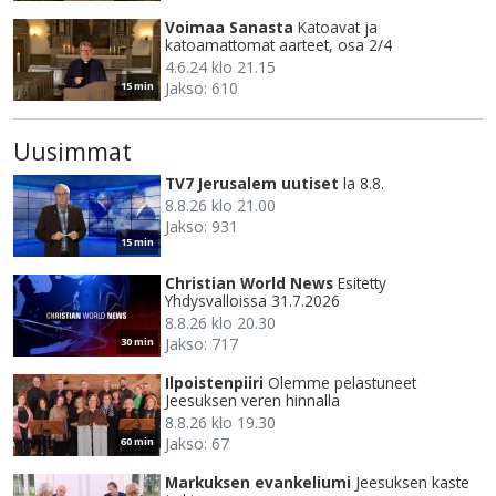
Voimaa Sanasta
Katoavat ja
katoamattomat aarteet, osa 2/4
4.6.24 klo 21.15
Jakso: 610
15 min
Uusimmat
TV7 Jerusalem uutiset
la 8.8.
8.8.26 klo 21.00
Jakso: 931
15 min
Christian World News
Esitetty
Yhdysvalloissa 31.7.2026
8.8.26 klo 20.30
Jakso: 717
30 min
Ilpoistenpiiri
Olemme pelastuneet
Jeesuksen veren hinnalla
8.8.26 klo 19.30
Jakso: 67
60 min
Markuksen evankeliumi
Jeesuksen kaste