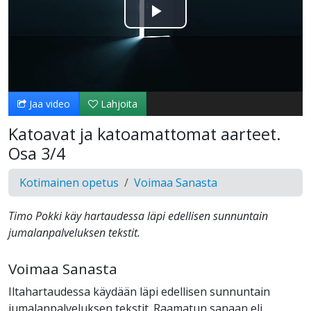
Toista
Video
Jaa video
Lahjoita
Katoavat ja katoamattomat aarteet.
Osa 3/4
Kotimainen opetus
Voimaa Sanasta
Timo Pokki käy hartaudessa läpi edellisen sunnuntain
jumalanpalveluksen tekstit.
Voimaa Sanasta
Iltahartaudessa käydään läpi edellisen sunnuntain
jumalanpalveluksen tekstit. Raamatun sanaan eli