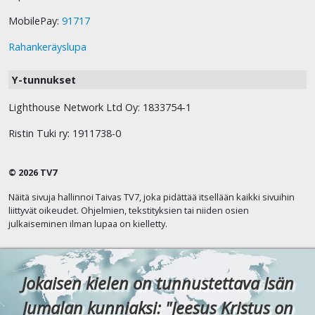
MobilePay:
91717
Rahankeräyslupa
Y-tunnukset
Lighthouse Network Ltd Oy: 1833754-1
Ristin Tuki ry: 1911738-0
© 2026 TV7
Näitä sivuja hallinnoi Taivas TV7, joka pidättää itsellään kaikki sivuihin
liittyvät oikeudet. Ohjelmien, tekstityksien tai niiden osien
julkaiseminen ilman lupaa on kielletty.
Jokaisen kielen on tunnustettava Isän
Jumalan kunniaksi: "Jeesus Kristus on