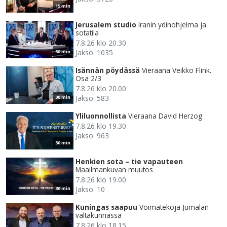
15 min
Jerusalem studio
Iranin ydinohjelma ja
sotatila
7.8.26 klo 20.30
Jakso: 1035
30 min
Isännän pöydässä
Vieraana Veikko Flink.
Osa 2/3
7.8.26 klo 20.00
Jakso: 583
30 min
Yliluonnollista
Vieraana David Herzog
7.8.26 klo 19.30
Jakso: 963
30 min
Henkien sota – tie vapauteen
Maailmankuvan muutos
7.8.26 klo 19.00
Jakso: 10
30 min
Kuningas saapuu
Voimatekoja Jumalan
valtakunnassa
7.8.26 klo 18.15