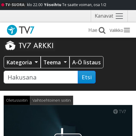
TV-SUORA:
klo 22.00
Yösoihtu
Te saatte voiman, osa 1/2
Näytä
Kanavat
valikko
Valikko
Kategoria
Teema
A-Ö listaus
Etsi
Oletussoitin
Vaihtoehtoinen soitin