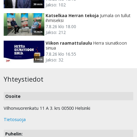
Jakso: 102
30 min
Katselkaa Herran tekoja
Jumala on tullut
ihmiseksi
7.8.26 klo 18.00
Jakso: 212
15 min
Viikon raamattulaulu
Herra siunatkoon
sinua
7.8.26 klo 16.55
Jakso: 32
5 min
Yhteystiedot
Osoite
Vilhonvuorenkatu 11 A 3. krs 00500 Helsinki
Tietosuoja
Puhelin: