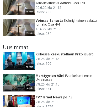
katoamattomat aarteet. Osa 1/4
20.6.22 klo 21.15
Jakso: 233
15 min
Voimaa Sanasta
Kolmiyhteinen salattu
Jumala. Osa 4/4
16.6.22 klo 21.30
Jakso: 232
15 min
Uusimmat
Kirkossa keskustellaan
Kirkollisvero
7.8.26 klo 21.45
Jakso: 106
15 min
Marttyyrien Ääni
Evankeliumi ensin
Ukrainassa
7.8.26 klo 21.15
Jakso: 341
30 min
TV7 Israel News
pe 7.8.
7.8.26 klo 21.00
Jakso: 3726