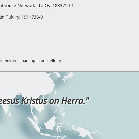
hthouse Network Ltd Oy: 1833754-1
tin Tuki ry: 1911738-0
kaiseminen ilman lupaa on kielletty.
eesus Kristus on Herra."