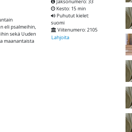
Jaksonumero: 33
Kesto: 15 min
Puhutut kielet:
untain
suomi
 eli psalmeihin,
Viitenumero: 2105
eihin sekä Uuden
Lahjoita
ina maanantaista