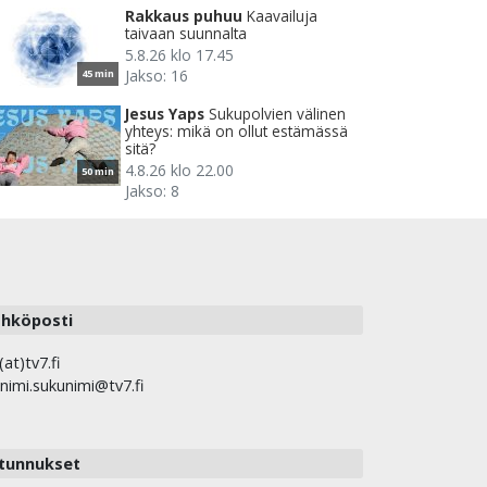
Rakkaus puhuu
Kaavailuja
taivaan suunnalta
5.8.26 klo 17.45
Jakso: 16
45 min
Jesus Yaps
Sukupolvien välinen
yhteys: mikä on ollut estämässä
sitä?
4.8.26 klo 22.00
50 min
Jakso: 8
hköposti
(at)tv7.fi
nimi.sukunimi@tv7.fi
tunnukset