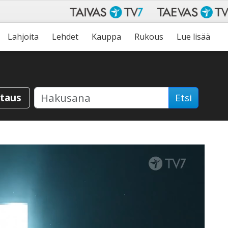
Lahjoita
Lehdet
Kauppa
Rukous
Lue lisää
staus
Etsi