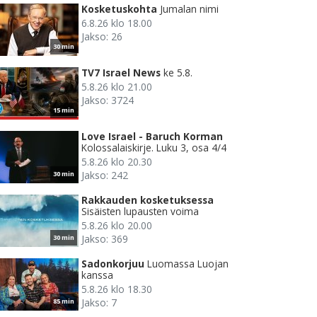
Kosketuskohta
Jumalan nimi
6.8.26 klo 18.00
Jakso: 26
30 min
TV7 Israel News
ke 5.8.
5.8.26 klo 21.00
Jakso: 3724
15 min
Love Israel - Baruch Korman
Kolossalaiskirje. Luku 3, osa 4/4
5.8.26 klo 20.30
Jakso: 242
30 min
Rakkauden kosketuksessa
Sisäisten lupausten voima
5.8.26 klo 20.00
Jakso: 369
30 min
Sadonkorjuu
Luomassa Luojan
kanssa
5.8.26 klo 18.30
Jakso: 7
85 min