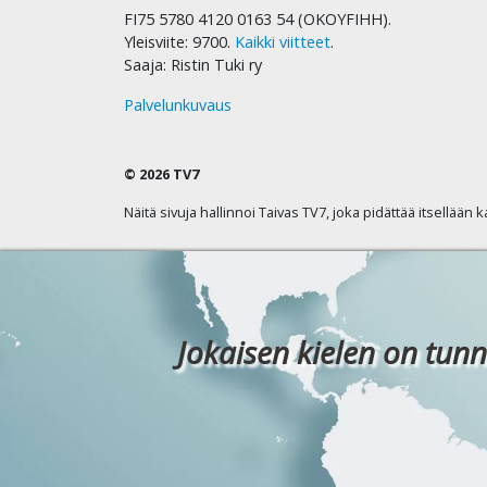
FI75 5780 4120 0163 54 (OKOYFIHH).
Yleisviite: 9700.
Kaikki viitteet
.
Saaja: Ristin Tuki ry
Palvelunkuvaus
© 2026 TV7
Näitä sivuja hallinnoi Taivas TV7, joka pidättää itsellään 
Jokaisen kielen on tunn