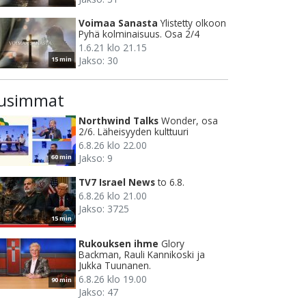
Voimaa Sanasta
Ylistetty olkoon
Pyhä kolminaisuus. Osa 2/4
1.6.21 klo 21.15
Jakso: 30
15 min
usimmat
Northwind Talks
Wonder, osa
2/6. Läheisyyden kulttuuri
6.8.26 klo 22.00
Jakso: 9
60 min
TV7 Israel News
to 6.8.
6.8.26 klo 21.00
Jakso: 3725
15 min
Rukouksen ihme
Glory
Backman, Rauli Kannikoski ja
Jukka Tuunanen.
6.8.26 klo 19.00
90 min
Jakso: 47