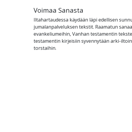
Voimaa Sanasta
Iltahartaudessa käydään läpi edellisen sunn
jumalanpalveluksen tekstit. Raamatun sanaan
evankeliumeihin, Vanhan testamentin tekst
testamentin kirjeisiin syvennytään arki-ilto
torstaihin.