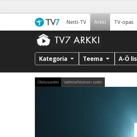
Netti-TV
Arkki
TV-opas
Kategoria
Teema
A-Ö li
Oletussoitin
Vaihtoehtoinen soitin