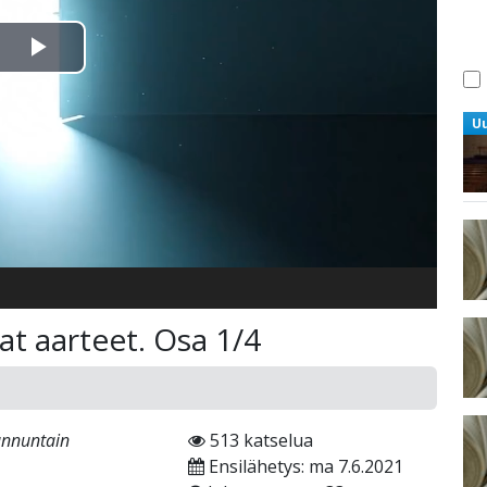
Toista
Video
U
t aarteet. Osa 1/4
unnuntain
513 katselua
Ensilähetys: ma 7.6.2021