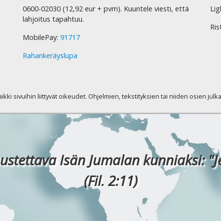
0600-02030 (12,92 eur + pvm). Kuuntele viesti, että
Lig
lahjoitus tapahtuu.
Ris
MobilePay:
91717
Rahankeräyslupa
kaikki sivuihin liittyvät oikeudet. Ohjelmien, tekstityksien tai niiden osien jul
ustettava Isän Jumalan kunniaksi: "J
(Fil. 2:11)