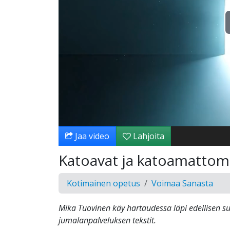
Jaa video
Lahjoita
Katoavat ja katoamattoma
Kotimainen opetus
Voimaa Sanasta
Mika Tuovinen käy hartaudessa läpi edellisen s
jumalanpalveluksen tekstit.