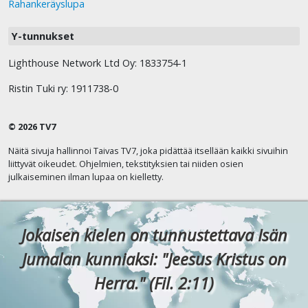
Rahankeräyslupa
Y-tunnukset
Lighthouse Network Ltd Oy: 1833754-1
Ristin Tuki ry: 1911738-0
© 2026 TV7
Näitä sivuja hallinnoi Taivas TV7, joka pidättää itsellään kaikki sivuihin
liittyvät oikeudet. Ohjelmien, tekstityksien tai niiden osien
julkaiseminen ilman lupaa on kielletty.
Jokaisen kielen on tunnustettava Isän
Jumalan kunniaksi: "Jeesus Kristus on
Herra." (Fil. 2:11)