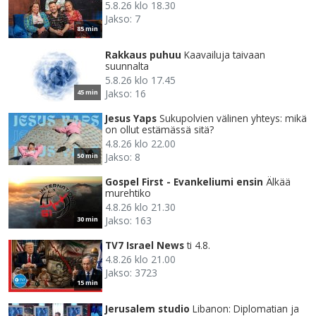
5.8.26 klo 18.30
Jakso: 7
85 min
Rakkaus puhuu
Kaavailuja taivaan
suunnalta
5.8.26 klo 17.45
Jakso: 16
45 min
Jesus Yaps
Sukupolvien välinen yhteys: mikä
on ollut estämässä sitä?
4.8.26 klo 22.00
Jakso: 8
50 min
Gospel First - Evankeliumi ensin
Älkää
murehtiko
4.8.26 klo 21.30
Jakso: 163
30 min
TV7 Israel News
ti 4.8.
4.8.26 klo 21.00
Jakso: 3723
15 min
Jerusalem studio
Libanon: Diplomatian ja