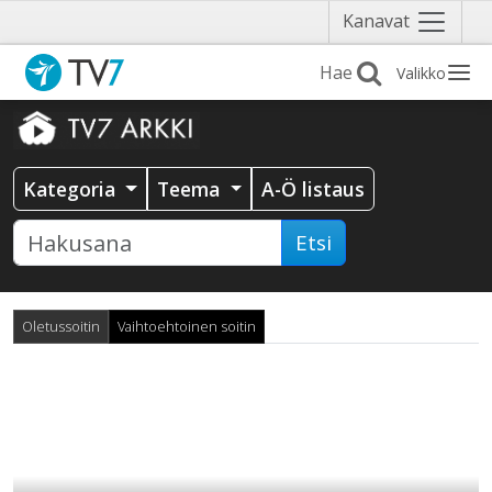
Näytä
Kanavat
valikko
Valikko
Kategoria
Teema
A-Ö listaus
Etsi
Oletussoitin
Vaihtoehtoinen soitin