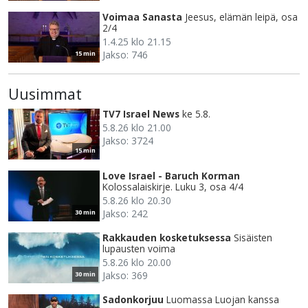
Voimaa Sanasta
Jeesus, elämän leipä, osa
2/4
1.4.25 klo 21.15
Jakso: 746
15 min
Uusimmat
TV7 Israel News
ke 5.8.
5.8.26 klo 21.00
Jakso: 3724
15 min
Love Israel - Baruch Korman
Kolossalaiskirje. Luku 3, osa 4/4
5.8.26 klo 20.30
Jakso: 242
30 min
Rakkauden kosketuksessa
Sisäisten
lupausten voima
5.8.26 klo 20.00
Jakso: 369
30 min
Sadonkorjuu
Luomassa Luojan kanssa