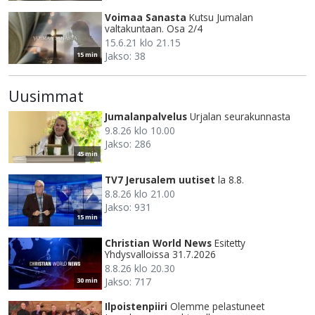
Voimaa Sanasta
Kutsu Jumalan
valtakuntaan. Osa 2/4
15.6.21 klo 21.15
Jakso: 38
15 min
Uusimmat
Jumalanpalvelus
Urjalan seurakunnasta
9.8.26 klo 10.00
Jakso: 286
45 min
TV7 Jerusalem uutiset
la 8.8.
8.8.26 klo 21.00
Jakso: 931
15 min
Christian World News
Esitetty
Yhdysvalloissa 31.7.2026
8.8.26 klo 20.30
Jakso: 717
30 min
Ilpoistenpiiri
Olemme pelastuneet