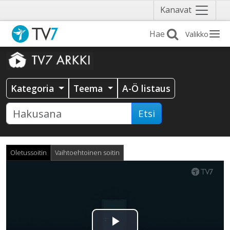
Näytä
Kanavat
valikko
Valikko
Kategoria
Teema
A-Ö listaus
Etsi
Oletussoitin
Vaihtoehtoinen soitin