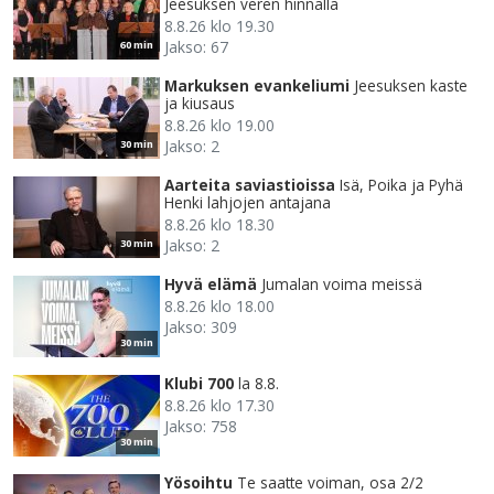
Jeesuksen veren hinnalla
8.8.26 klo 19.30
Jakso: 67
60 min
Markuksen evankeliumi
Jeesuksen kaste
ja kiusaus
8.8.26 klo 19.00
Jakso: 2
30 min
Aarteita saviastioissa
Isä, Poika ja Pyhä
Henki lahjojen antajana
8.8.26 klo 18.30
Jakso: 2
30 min
Hyvä elämä
Jumalan voima meissä
8.8.26 klo 18.00
Jakso: 309
30 min
Klubi 700
la 8.8.
8.8.26 klo 17.30
Jakso: 758
30 min
Yösoihtu
Te saatte voiman, osa 2/2