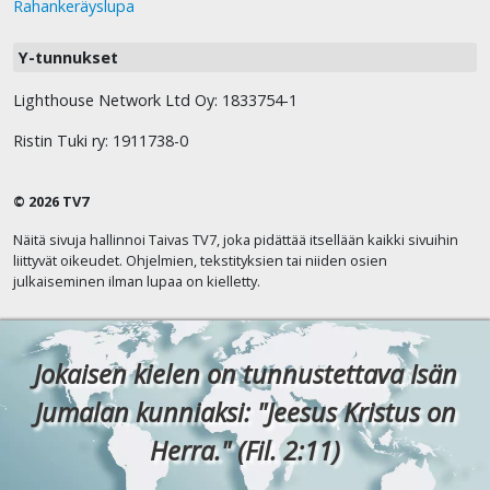
Rahankeräyslupa
Y-tunnukset
Lighthouse Network Ltd Oy: 1833754-1
Ristin Tuki ry: 1911738-0
© 2026 TV7
Näitä sivuja hallinnoi Taivas TV7, joka pidättää itsellään kaikki sivuihin
liittyvät oikeudet. Ohjelmien, tekstityksien tai niiden osien
julkaiseminen ilman lupaa on kielletty.
Jokaisen kielen on tunnustettava Isän
Jumalan kunniaksi: "Jeesus Kristus on
Herra." (Fil. 2:11)