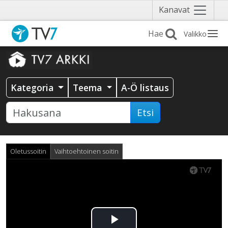
Näytä
Kanavat
valikko
Valikko
Kategoria
Teema
A-Ö listaus
Etsi
Oletussoitin
Vaihtoehtoinen soitin