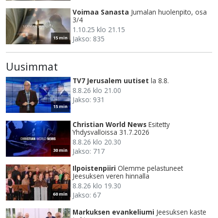
Voimaa Sanasta
Jumalan huolenpito, osa
3/4
1.10.25 klo 21.15
Jakso: 835
15 min
Uusimmat
TV7 Jerusalem uutiset
la 8.8.
8.8.26 klo 21.00
Jakso: 931
15 min
Christian World News
Esitetty
Yhdysvalloissa 31.7.2026
8.8.26 klo 20.30
Jakso: 717
30 min
Ilpoistenpiiri
Olemme pelastuneet
Jeesuksen veren hinnalla
8.8.26 klo 19.30
Jakso: 67
60 min
Markuksen evankeliumi
Jeesuksen kaste