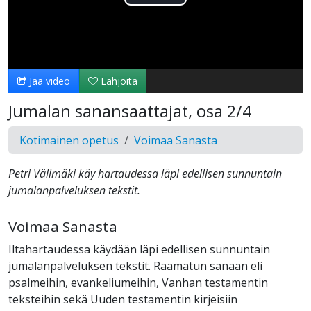
Toista
Video
Jaa video
Lahjoita
Jumalan sanansaattajat, osa 2/4
Kotimainen opetus
Voimaa Sanasta
Petri Välimäki käy hartaudessa läpi edellisen sunnuntain
jumalanpalveluksen tekstit.
Voimaa Sanasta
Iltahartaudessa käydään läpi edellisen sunnuntain
jumalanpalveluksen tekstit. Raamatun sanaan eli
psalmeihin, evankeliumeihin, Vanhan testamentin
teksteihin sekä Uuden testamentin kirjeisiin