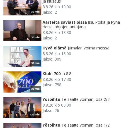
ja kiusaus
8.8.26 klo 19.00
Jakso: 2
30 min
Aarteita saviastioissa
Isä, Poika ja Pyhä
Henki lahjojen antajana
8.8.26 klo 18.30
Jakso: 2
30 min
Hyvä elämä
Jumalan voima meissä
8.8.26 klo 18.00
Jakso: 309
30 min
Klubi 700
la 8.8.
8.8.26 klo 17.30
Jakso: 758
30 min
Yösoihtu
Te saatte voiman, osa 2/2
8.8.26 klo 00.00
Jakso: 26
120 min
Yösoihtu
Te saatte voiman, osa 1/2