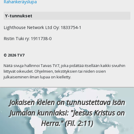
Rahankeräyslupa
Y-tunnukset
Lighthouse Network Ltd Oy: 1833754-1
Ristin Tuki ry: 1911738-0
© 2026 TV7
Näitä sivuja hallinnoi Taivas TV7, joka pidättää itsellään kaikki sivuihin
liittyvät oikeudet. Ohjelmien, tekstityksien tai niiden osien
julkaiseminen ilman lupaa on kielletty.
Jokaisen kielen on tunnustettava Isän
Jumalan kunniaksi: "Jeesus Kristus on
Herra." (Fil. 2:11)