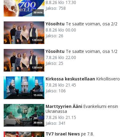
8.8.26 klo 17.30
Jakso: 758
30 min
Yösoihtu
Te saatte voiman, osa 2/2
8.8.26 klo 00.00
Jakso: 26
120 min
Yösoihtu
Te saatte voiman, osa 1/2
7.8.26 klo 22.00
Jakso: 25
120 min
Kirkossa keskustellaan
Kirkollisvero
7.8.26 klo 21.45
Jakso: 106
15 min
Marttyyrien Ääni
Evankeliumi ensin
Ukrainassa
7.8.26 klo 21.15
Jakso: 341
30 min
TV7 Israel News
pe 7.8.