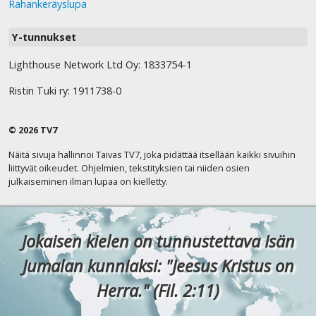
Rahankeräyslupa
Y-tunnukset
Lighthouse Network Ltd Oy: 1833754-1
Ristin Tuki ry: 1911738-0
© 2026 TV7
Näitä sivuja hallinnoi Taivas TV7, joka pidättää itsellään kaikki sivuihin
liittyvät oikeudet. Ohjelmien, tekstityksien tai niiden osien
julkaiseminen ilman lupaa on kielletty.
Jokaisen kielen on tunnustettava Isän
Jumalan kunniaksi: "Jeesus Kristus on
Herra." (Fil. 2:11)