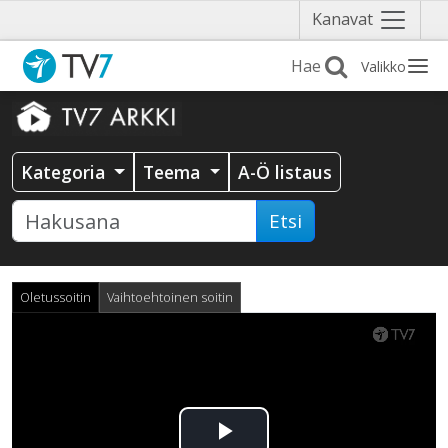
Näytä
Kanavat
valikko
Valikko
Kategoria
Teema
A-Ö listaus
Etsi
Oletussoitin
Vaihtoehtoinen soitin