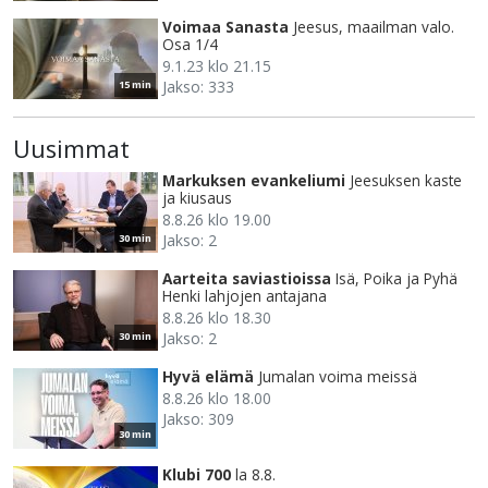
Voimaa Sanasta
Jeesus, maailman valo.
Osa 1/4
9.1.23 klo 21.15
Jakso: 333
15 min
Uusimmat
Markuksen evankeliumi
Jeesuksen kaste
ja kiusaus
8.8.26 klo 19.00
Jakso: 2
30 min
Aarteita saviastioissa
Isä, Poika ja Pyhä
Henki lahjojen antajana
8.8.26 klo 18.30
Jakso: 2
30 min
Hyvä elämä
Jumalan voima meissä
8.8.26 klo 18.00
Jakso: 309
30 min
Klubi 700
la 8.8.