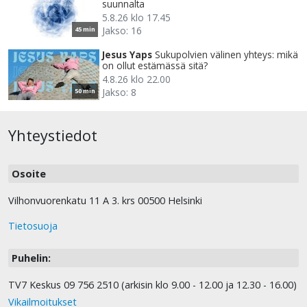
suunnalta
5.8.26 klo 17.45
Jakso: 16
45 min
Jesus Yaps
Sukupolvien välinen yhteys: mikä
on ollut estämässä sitä?
4.8.26 klo 22.00
Jakso: 8
50 min
Yhteystiedot
Osoite
Vilhonvuorenkatu 11 A 3. krs 00500 Helsinki
Tietosuoja
Puhelin:
TV7 Keskus 09 756 2510 (arkisin klo 9.00 - 12.00 ja 12.30 - 16.00)
Vikailmoitukset