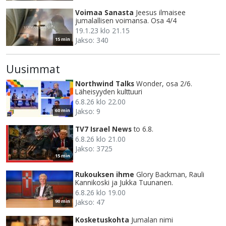
Voimaa Sanasta
Jeesus ilmaisee
jumalallisen voimansa. Osa 4/4
19.1.23 klo 21.15
Jakso: 340
15 min
Uusimmat
Northwind Talks
Wonder, osa 2/6.
Läheisyyden kulttuuri
6.8.26 klo 22.00
Jakso: 9
60 min
TV7 Israel News
to 6.8.
6.8.26 klo 21.00
Jakso: 3725
15 min
Rukouksen ihme
Glory Backman, Rauli
Kannikoski ja Jukka Tuunanen.
6.8.26 klo 19.00
Jakso: 47
90 min
Kosketuskohta
Jumalan nimi