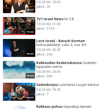
6.8.26 klo 18.00
Jakso: 26
30 min
TV7 Israel News
ke 5.8.
5.8.26 klo 21.00
Jakso: 3724
15 min
Love Israel - Baruch Korman
Kolossalaiskirje. Luku 3, osa 4/4
5.8.26 klo 20.30
Jakso: 242
30 min
Rakkauden kosketuksessa
Sisäisten
lupausten voima
5.8.26 klo 20.00
Jakso: 369
30 min
Sadonkorjuu
Luomassa Luojan kanssa
5.8.26 klo 18.30
Jakso: 7
85 min
Rakkaus puhuu
Kaavailuja taivaan