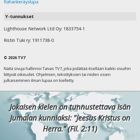
Rahankeräyslupa
Y-tunnukset
Lighthouse Network Ltd Oy: 1833754-1
Ristin Tuki ry: 1911738-0
© 2026 TV7
Näitä sivuja hallinnoi Taivas TV7, joka pidättää itsellään kaikki sivuihin
liittyvät oikeudet. Ohjelmien, tekstityksien tai niiden osien
julkaiseminen ilman lupaa on kielletty.
Jokaisen kielen on tunnustettava Isän
Jumalan kunniaksi: "Jeesus Kristus on
Herra." (Fil. 2:11)