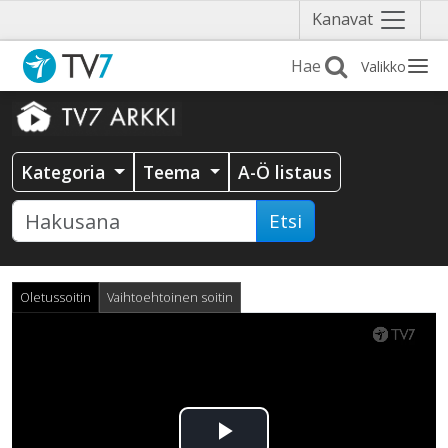
Näytä
Kanavat
valikko
Valikko
Kategoria
Teema
A-Ö listaus
Etsi
Oletussoitin
Vaihtoehtoinen soitin