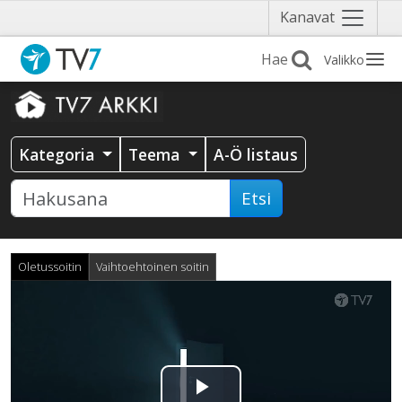
Näytä
Kanavat
valikko
Valikko
Kategoria
Teema
A-Ö listaus
Etsi
Oletussoitin
Vaihtoehtoinen soitin