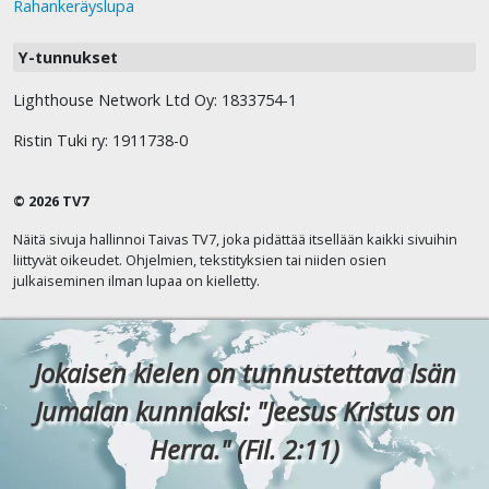
Rahankeräyslupa
Y-tunnukset
Lighthouse Network Ltd Oy: 1833754-1
Ristin Tuki ry: 1911738-0
© 2026 TV7
Näitä sivuja hallinnoi Taivas TV7, joka pidättää itsellään kaikki sivuihin
liittyvät oikeudet. Ohjelmien, tekstityksien tai niiden osien
julkaiseminen ilman lupaa on kielletty.
Jokaisen kielen on tunnustettava Isän
Jumalan kunniaksi: "Jeesus Kristus on
Herra." (Fil. 2:11)