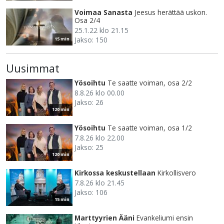
Voimaa Sanasta
Jeesus herättää uskon.
Osa 2/4
25.1.22 klo 21.15
Jakso: 150
15 min
Uusimmat
Yösoihtu
Te saatte voiman, osa 2/2
8.8.26 klo 00.00
Jakso: 26
120 min
Yösoihtu
Te saatte voiman, osa 1/2
7.8.26 klo 22.00
Jakso: 25
120 min
Kirkossa keskustellaan
Kirkollisvero
7.8.26 klo 21.45
Jakso: 106
15 min
Marttyyrien Ääni
Evankeliumi ensin