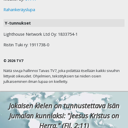
Rahankeräyslupa
Y-tunnukset
Lighthouse Network Ltd Oy: 1833754-1
Ristin Tuki ry: 1911738-0
© 2026 TV7
Näitä sivuja hallinnoi Taivas TV7, joka pidättää itsellään kaikki sivuihin
liittyvät oikeudet. Ohjelmien, tekstityksien tai niiden osien
julkaiseminen ilman lupaa on kielletty.
Jokaisen kielen on tunnustettava Isän
Jumalan kunniaksi: "Jeesus Kristus on
Herra." (Fil. 2:11)