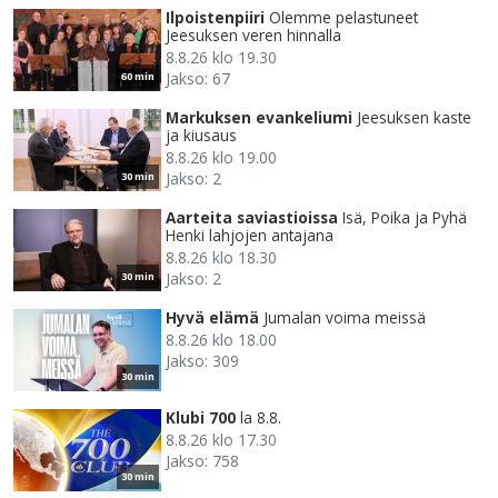
Ilpoistenpiiri
Olemme pelastuneet
Jeesuksen veren hinnalla
8.8.26 klo 19.30
Jakso: 67
60 min
Markuksen evankeliumi
Jeesuksen kaste
ja kiusaus
8.8.26 klo 19.00
Jakso: 2
30 min
Aarteita saviastioissa
Isä, Poika ja Pyhä
Henki lahjojen antajana
8.8.26 klo 18.30
Jakso: 2
30 min
Hyvä elämä
Jumalan voima meissä
8.8.26 klo 18.00
Jakso: 309
30 min
Klubi 700
la 8.8.
8.8.26 klo 17.30
Jakso: 758
30 min