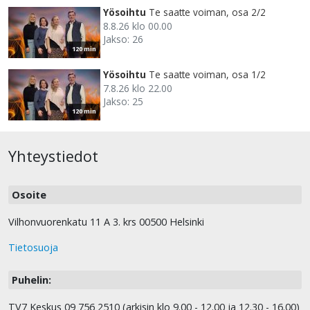
Yösoihtu
Te saatte voiman, osa 2/2
8.8.26 klo 00.00
Jakso: 26
120 min
Yösoihtu
Te saatte voiman, osa 1/2
7.8.26 klo 22.00
Jakso: 25
120 min
Yhteystiedot
Osoite
Vilhonvuorenkatu 11 A 3. krs 00500 Helsinki
Tietosuoja
Puhelin:
TV7 Keskus 09 756 2510 (arkisin klo 9.00 - 12.00 ja 12.30 - 16.00)