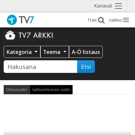
Näytä
Kanavat
valikko
Valikko
Kategoria
Teema
A-Ö listaus
Etsi
Oletussoitin
Vaihtoehtoinen soitin