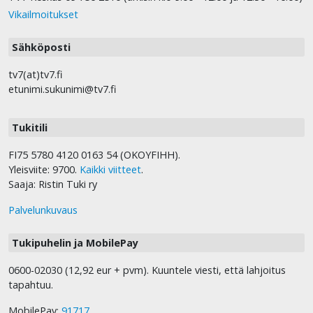
Vikailmoitukset
Sähköposti
tv7(at)tv7.fi
etunimi.sukunimi@tv7.fi
Tukitili
FI75 5780 4120 0163 54 (OKOYFIHH).
Yleisviite: 9700.
Kaikki viitteet
.
Saaja: Ristin Tuki ry
Palvelunkuvaus
Tukipuhelin ja MobilePay
0600-02030 (12,92 eur + pvm). Kuuntele viesti, että lahjoitus
tapahtuu.
MobilePay:
91717