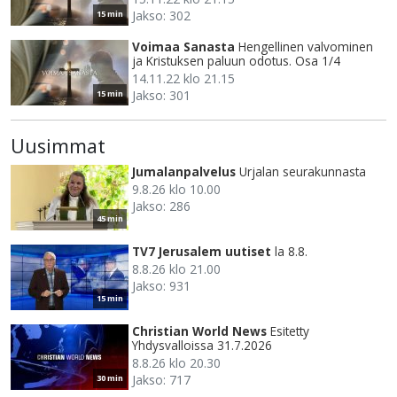
Jakso: 302
15 min
Voimaa Sanasta
Hengellinen valvominen
ja Kristuksen paluun odotus. Osa 1/4
14.11.22 klo 21.15
Jakso: 301
15 min
Uusimmat
Jumalanpalvelus
Urjalan seurakunnasta
9.8.26 klo 10.00
Jakso: 286
45 min
TV7 Jerusalem uutiset
la 8.8.
8.8.26 klo 21.00
Jakso: 931
15 min
Christian World News
Esitetty
Yhdysvalloissa 31.7.2026
8.8.26 klo 20.30
Jakso: 717
30 min