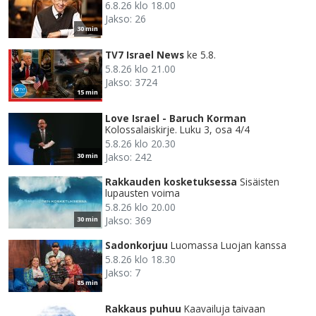
6.8.26 klo 18.00
Jakso: 26
30 min
TV7 Israel News
ke 5.8.
5.8.26 klo 21.00
Jakso: 3724
15 min
Love Israel - Baruch Korman
Kolossalaiskirje. Luku 3, osa 4/4
5.8.26 klo 20.30
Jakso: 242
30 min
Rakkauden kosketuksessa
Sisäisten
lupausten voima
5.8.26 klo 20.00
Jakso: 369
30 min
Sadonkorjuu
Luomassa Luojan kanssa
5.8.26 klo 18.30
Jakso: 7
85 min
Rakkaus puhuu
Kaavailuja taivaan