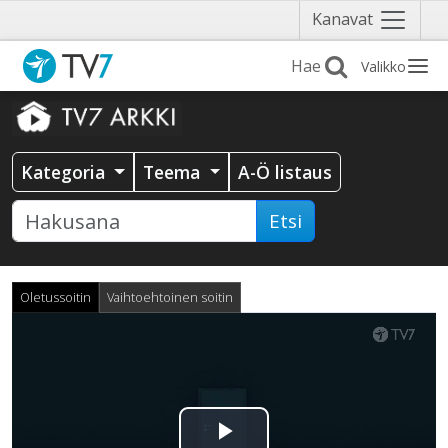
Näytä
Kanavat
valikko
Valikko
Kategoria
Teema
A-Ö listaus
Etsi
Oletussoitin
Vaihtoehtoinen soitin