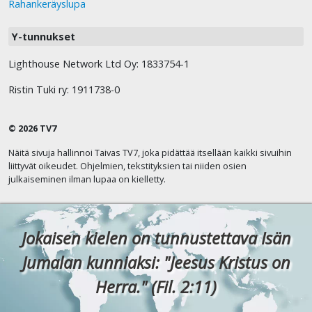
Rahankeräyslupa
Y-tunnukset
Lighthouse Network Ltd Oy: 1833754-1
Ristin Tuki ry: 1911738-0
© 2026 TV7
Näitä sivuja hallinnoi Taivas TV7, joka pidättää itsellään kaikki sivuihin
liittyvät oikeudet. Ohjelmien, tekstityksien tai niiden osien
julkaiseminen ilman lupaa on kielletty.
Jokaisen kielen on tunnustettava Isän
Jumalan kunniaksi: "Jeesus Kristus on
Herra." (Fil. 2:11)