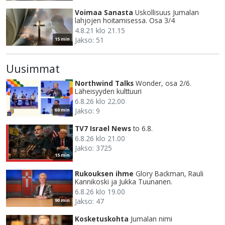
Voimaa Sanasta
Uskollisuus Jumalan
lahjojen hoitamisessa. Osa 3/4
4.8.21 klo 21.15
Jakso: 51
15 min
Uusimmat
Northwind Talks
Wonder, osa 2/6.
Läheisyyden kulttuuri
6.8.26 klo 22.00
Jakso: 9
60 min
TV7 Israel News
to 6.8.
6.8.26 klo 21.00
Jakso: 3725
15 min
Rukouksen ihme
Glory Backman, Rauli
Kannikoski ja Jukka Tuunanen.
6.8.26 klo 19.00
Jakso: 47
90 min
Kosketuskohta
Jumalan nimi