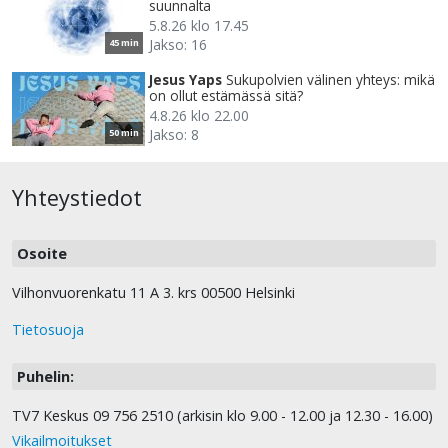
suunnalta
5.8.26 klo 17.45
Jakso: 16
45 min
Jesus Yaps
Sukupolvien välinen yhteys: mikä
on ollut estämässä sitä?
4.8.26 klo 22.00
Jakso: 8
50 min
Yhteystiedot
Osoite
Vilhonvuorenkatu 11 A 3. krs 00500 Helsinki
Tietosuoja
Puhelin:
TV7 Keskus 09 756 2510 (arkisin klo 9.00 - 12.00 ja 12.30 - 16.00)
Vikailmoitukset