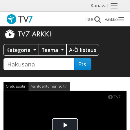
Näytä
Kanavat
valikko
Valikko
Kategoria
Teema
A-Ö listaus
Etsi
Oletussoitin
Vaihtoehtoinen soitin