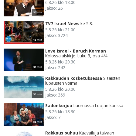
6.8.26 klo 18.00
Jakso: 26
30 min
TV7 Israel News
ke 5.8.
5.8.26 klo 21.00
Jakso: 3724
15 min
Love Israel - Baruch Korman
Kolossalaiskirje. Luku 3, osa 4/4
5.8.26 klo 20.30
Jakso: 242
30 min
Rakkauden kosketuksessa
Sisäisten
lupausten voima
5.8.26 klo 20.00
Jakso: 369
30 min
Sadonkorjuu
Luomassa Luojan kanssa
5.8.26 klo 18.30
Jakso: 7
85 min
Rakkaus puhuu
Kaavailuja taivaan