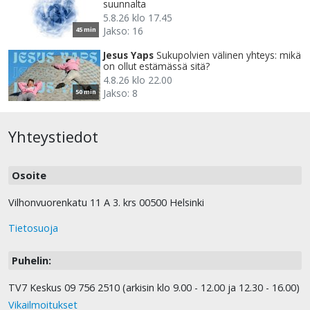
suunnalta
5.8.26 klo 17.45
Jakso: 16
45 min
Jesus Yaps
Sukupolvien välinen yhteys: mikä
on ollut estämässä sitä?
4.8.26 klo 22.00
Jakso: 8
50 min
Yhteystiedot
Osoite
Vilhonvuorenkatu 11 A 3. krs 00500 Helsinki
Tietosuoja
Puhelin:
TV7 Keskus 09 756 2510 (arkisin klo 9.00 - 12.00 ja 12.30 - 16.00)
Vikailmoitukset