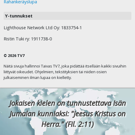
Rahankeräyslupa
Y-tunnukset
Lighthouse Network Ltd Oy: 1833754-1
Ristin Tuki ry: 1911738-0
© 2026 TV7
Näitä sivuja hallinnoi Taivas TV7, joka pidättää itsellään kaikki sivuihin
liittyvät oikeudet. Ohjelmien, tekstityksien tai niiden osien
julkaiseminen ilman lupaa on kielletty.
Jokaisen kielen on tunnustettava Isän
Jumalan kunniaksi: "Jeesus Kristus on
Herra." (Fil. 2:11)