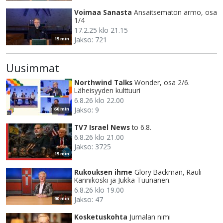
Voimaa Sanasta
Ansaitsematon armo, osa
1/4
17.2.25 klo 21.15
Jakso: 721
15 min
Uusimmat
Northwind Talks
Wonder, osa 2/6.
Läheisyyden kulttuuri
6.8.26 klo 22.00
Jakso: 9
60 min
TV7 Israel News
to 6.8.
6.8.26 klo 21.00
Jakso: 3725
15 min
Rukouksen ihme
Glory Backman, Rauli
Kannikoski ja Jukka Tuunanen.
6.8.26 klo 19.00
Jakso: 47
90 min
Kosketuskohta
Jumalan nimi