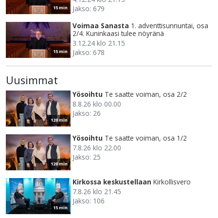
Jakso: 679
15 min
Voimaa Sanasta
1. adventtisunnuntai, osa
2/4. Kuninkaasi tulee nöyränä
3.12.24 klo 21.15
Jakso: 678
15 min
Uusimmat
Yösoihtu
Te saatte voiman, osa 2/2
8.8.26 klo 00.00
Jakso: 26
120 min
Yösoihtu
Te saatte voiman, osa 1/2
7.8.26 klo 22.00
Jakso: 25
120 min
Kirkossa keskustellaan
Kirkollisvero
7.8.26 klo 21.45
Jakso: 106
15 min