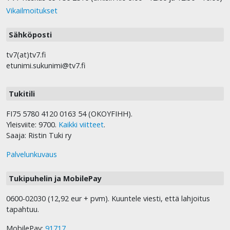
Vikailmoitukset
Sähköposti
tv7(at)tv7.fi
etunimi.sukunimi@tv7.fi
Tukitili
FI75 5780 4120 0163 54 (OKOYFIHH).
Yleisviite: 9700.
Kaikki viitteet
.
Saaja: Ristin Tuki ry
Palvelunkuvaus
Tukipuhelin ja MobilePay
0600-02030 (12,92 eur + pvm). Kuuntele viesti, että lahjoitus
tapahtuu.
MobilePay:
91717