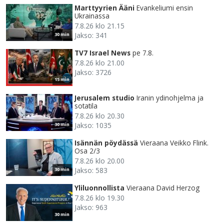
Marttyyrien Ääni
Evankeliumi ensin
Ukrainassa
7.8.26 klo 21.15
Jakso: 341
30 min
TV7 Israel News
pe 7.8.
7.8.26 klo 21.00
Jakso: 3726
15 min
Jerusalem studio
Iranin ydinohjelma ja
sotatila
7.8.26 klo 20.30
Jakso: 1035
30 min
Isännän pöydässä
Vieraana Veikko Flink.
Osa 2/3
7.8.26 klo 20.00
Jakso: 583
30 min
Yliluonnollista
Vieraana David Herzog
7.8.26 klo 19.30
Jakso: 963
30 min