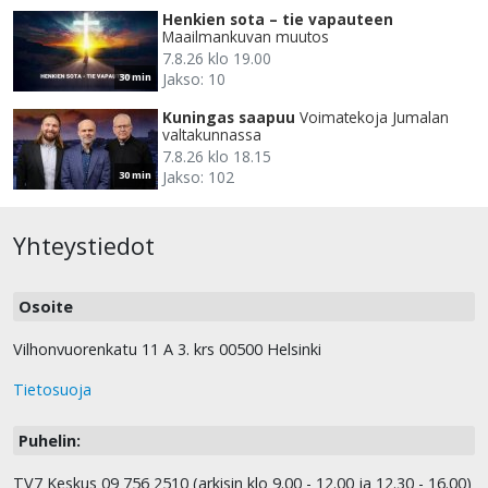
Henkien sota – tie vapauteen
Maailmankuvan muutos
7.8.26 klo 19.00
Jakso: 10
30 min
Kuningas saapuu
Voimatekoja Jumalan
valtakunnassa
7.8.26 klo 18.15
Jakso: 102
30 min
Yhteystiedot
Osoite
Vilhonvuorenkatu 11 A 3. krs 00500 Helsinki
Tietosuoja
Puhelin:
TV7 Keskus 09 756 2510 (arkisin klo 9.00 - 12.00 ja 12.30 - 16.00)