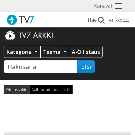
Näytä
Kanavat
valikko
Valikko
Kategoria
Teema
A-Ö listaus
Etsi
Oletussoitin
Vaihtoehtoinen soitin