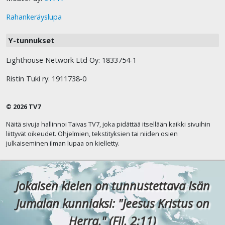
Rahankeräyslupa
Y-tunnukset
Lighthouse Network Ltd Oy: 1833754-1
Ristin Tuki ry: 1911738-0
© 2026 TV7
Näitä sivuja hallinnoi Taivas TV7, joka pidättää itsellään kaikki sivuihin
liittyvät oikeudet. Ohjelmien, tekstityksien tai niiden osien
julkaiseminen ilman lupaa on kielletty.
Jokaisen kielen on tunnustettava Isän
Jumalan kunniaksi: "Jeesus Kristus on
Herra." (Fil. 2:11)