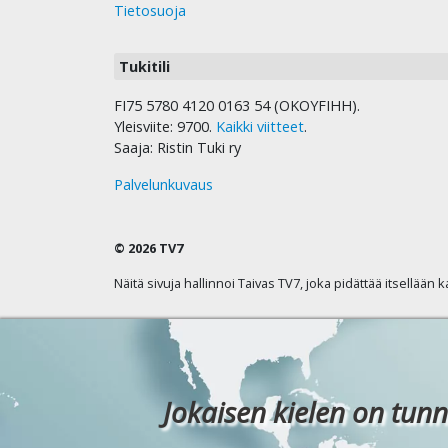
Tietosuoja
Tukitili
FI75 5780 4120 0163 54 (OKOYFIHH).
Yleisviite: 9700.
Kaikki viitteet
.
Saaja: Ristin Tuki ry
Palvelunkuvaus
© 2026 TV7
Näitä sivuja hallinnoi Taivas TV7, joka pidättää itsellään 
Jokaisen kielen on tunn