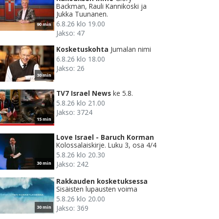
Backman, Rauli Kannikoski ja
Jukka Tuunanen.
6.8.26 klo 19.00
90 min
Jakso: 47
Kosketuskohta
Jumalan nimi
6.8.26 klo 18.00
Jakso: 26
30 min
TV7 Israel News
ke 5.8.
5.8.26 klo 21.00
Jakso: 3724
15 min
Love Israel - Baruch Korman
Kolossalaiskirje. Luku 3, osa 4/4
5.8.26 klo 20.30
Jakso: 242
30 min
Rakkauden kosketuksessa
Sisäisten lupausten voima
5.8.26 klo 20.00
Jakso: 369
30 min