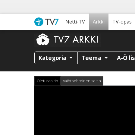
Netti-TV
Arkki
TV-opas
Kategoria
Teema
A-Ö li
Oletussoitin
Vaihtoehtoinen soitin