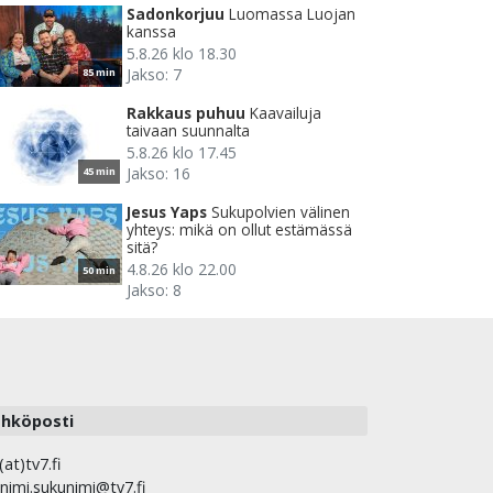
Sadonkorjuu
Luomassa Luojan
kanssa
5.8.26 klo 18.30
Jakso: 7
85 min
Rakkaus puhuu
Kaavailuja
taivaan suunnalta
5.8.26 klo 17.45
Jakso: 16
45 min
Jesus Yaps
Sukupolvien välinen
yhteys: mikä on ollut estämässä
sitä?
4.8.26 klo 22.00
50 min
Jakso: 8
hköposti
(at)tv7.fi
nimi.sukunimi@tv7.fi