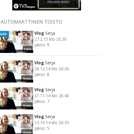
AUTOMAATTINEN TOISTO
Vlog
Serja
usin
27.2.15 klo 20.30
Jakso: 9
5 min
Vlog
Serja
26.12.14 klo 20.30
Jakso: 8
10 min
Vlog
Serja
21.11.14 klo 20.40
Jakso: 7
15 min
Vlog
Serja
13.10.14 klo 20.35
Jakso: 5
10 min