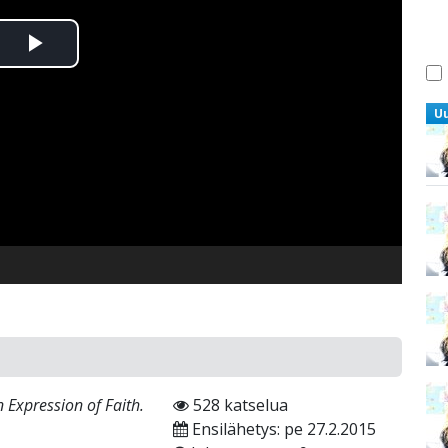
Toista
Video
U
 Expression of Faith.
528 katselua
Ensilähetys: pe 27.2.2015