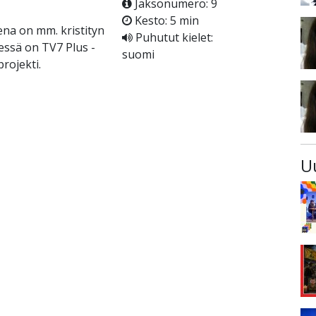
Jaksonumero: 9
Kesto: 5 min
ena on mm. kristityn
Puhutut kielet:
eessä on TV7 Plus -
suomi
rojekti.
U