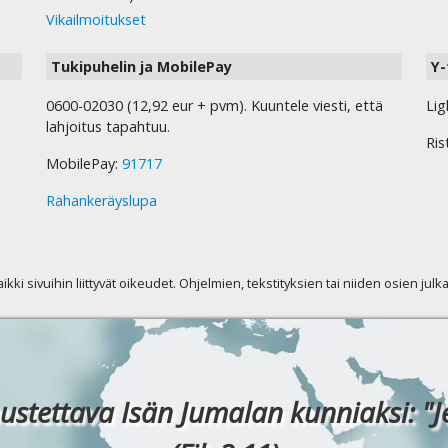
Vikailmoitukset
Tukipuhelin ja MobilePay
Y-
0600-02030 (12,92 eur + pvm). Kuuntele viesti, että
Lig
lahjoitus tapahtuu.
Ris
MobilePay:
91717
Rahankeräyslupa
kaikki sivuihin liittyvät oikeudet. Ohjelmien, tekstityksien tai niiden osien jul
ustettava Isän Jumalan kunniaksi: "J