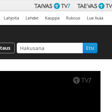
Lahjoita
Lehdet
Kauppa
Rukous
Lue lisää
staus
Etsi