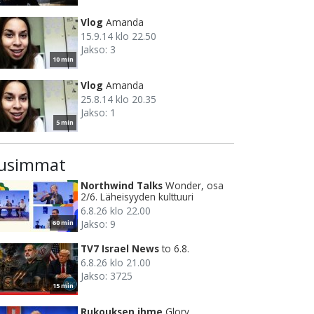
Vlog
Amanda
15.9.14 klo 22.50
Jakso: 3
10 min
Vlog
Amanda
25.8.14 klo 20.35
Jakso: 1
5 min
usimmat
Northwind Talks
Wonder, osa
2/6. Läheisyyden kulttuuri
6.8.26 klo 22.00
Jakso: 9
60 min
TV7 Israel News
to 6.8.
6.8.26 klo 21.00
Jakso: 3725
15 min
Rukouksen ihme
Glory