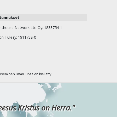
tunnukset
hthouse Network Ltd Oy: 1833754-1
tin Tuki ry: 1911738-0
kaiseminen ilman lupaa on kielletty.
eesus Kristus on Herra."