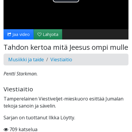
Toista
Video
Jaa video
Lahjoita
Tahdon kertoa mitä Jeesus ompi mulle
Musiikki ja taide
Viestiaitio
Pentti Starkman.
Viestiaitio
Tamperelainen Viestiveljet-mieskuoro esittää Jumalan
tekoja sanoin ja sävelin.
Sarjan on tuottanut Ilkka Löytty.
709 katselua