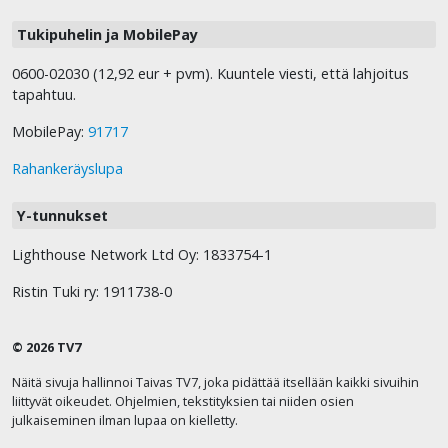
Tukipuhelin ja MobilePay
0600-02030 (12,92 eur + pvm). Kuuntele viesti, että lahjoitus
tapahtuu.
MobilePay:
91717
Rahankeräyslupa
Y-tunnukset
Lighthouse Network Ltd Oy: 1833754-1
Ristin Tuki ry: 1911738-0
© 2026 TV7
Näitä sivuja hallinnoi Taivas TV7, joka pidättää itsellään kaikki sivuihin
liittyvät oikeudet. Ohjelmien, tekstityksien tai niiden osien
julkaiseminen ilman lupaa on kielletty.