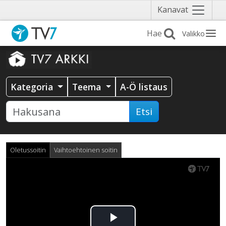
Näytä
Kanavat
valikko
Valikko
Kategoria
Teema
A-Ö listaus
Etsi
Oletussoitin
Vaihtoehtoinen soitin