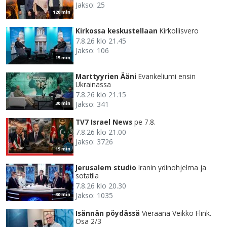
Jakso: 25
120 min
Kirkossa keskustellaan
Kirkollisvero
7.8.26 klo 21.45
Jakso: 106
15 min
Marttyyrien Ääni
Evankeliumi ensin
Ukrainassa
7.8.26 klo 21.15
Jakso: 341
30 min
TV7 Israel News
pe 7.8.
7.8.26 klo 21.00
Jakso: 3726
15 min
Jerusalem studio
Iranin ydinohjelma ja
sotatila
7.8.26 klo 20.30
Jakso: 1035
30 min
Isännän pöydässä
Vieraana Veikko Flink.
Osa 2/3