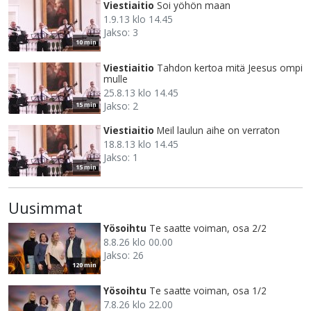
Viestiaitio
Soi yöhön maan
1.9.13 klo 14.45
Jakso: 3
10 min
Viestiaitio
Tahdon kertoa mitä Jeesus ompi
mulle
25.8.13 klo 14.45
Jakso: 2
15 min
Viestiaitio
Meil laulun aihe on verraton
18.8.13 klo 14.45
Jakso: 1
15 min
Uusimmat
Yösoihtu
Te saatte voiman, osa 2/2
8.8.26 klo 00.00
Jakso: 26
120 min
Yösoihtu
Te saatte voiman, osa 1/2
7.8.26 klo 22.00