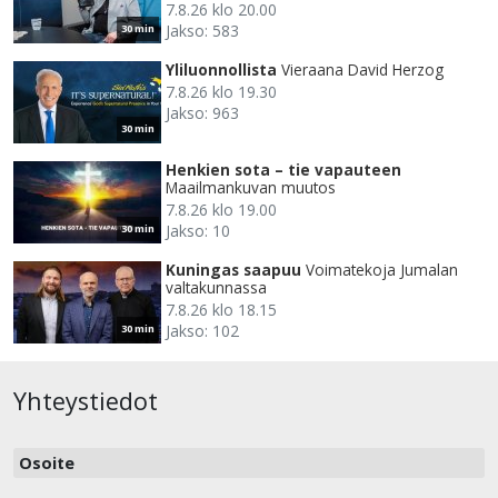
7.8.26 klo 20.00
Jakso: 583
30 min
Yliluonnollista
Vieraana David Herzog
7.8.26 klo 19.30
Jakso: 963
30 min
Henkien sota – tie vapauteen
Maailmankuvan muutos
7.8.26 klo 19.00
Jakso: 10
30 min
Kuningas saapuu
Voimatekoja Jumalan
valtakunnassa
7.8.26 klo 18.15
Jakso: 102
30 min
Yhteystiedot
Osoite