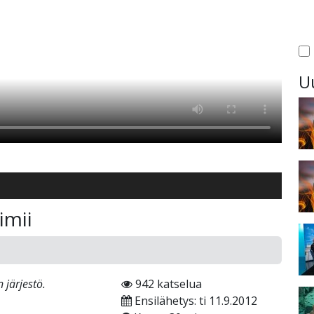
U
imii
järjestö.
942 katselua
Ensilähetys: ti 11.9.2012