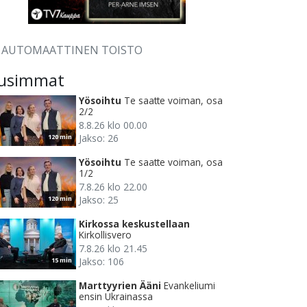
AUTOMAATTINEN TOISTO
usimmat
Yösoihtu
Te saatte voiman, osa
2/2
8.8.26 klo 00.00
Jakso: 26
120 min
Yösoihtu
Te saatte voiman, osa
1/2
7.8.26 klo 22.00
Jakso: 25
120 min
Kirkossa keskustellaan
Kirkollisvero
7.8.26 klo 21.45
Jakso: 106
15 min
Marttyyrien Ääni
Evankeliumi
ensin Ukrainassa