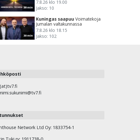
7.8.26 klo 19.00
Jakso: 10
30 min
Kuningas saapuu
Voimatekoja
Jumalan valtakunnassa
7.8.26 klo 18.15
Jakso: 102
30 min
hköposti
(at)tv7.fi
nimi.sukunimi@tv7.fi
tunnukset
hthouse Network Ltd Oy: 1833754-1
tin Tuki ry: 1911738-0