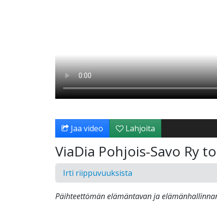
Jaa video
Lahjoita
ViaDia Pohjois-Savo Ry to
Irti riippuvuuksista
Päihteettömän elämäntavan ja elämänhallinnan 