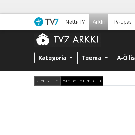
Netti-TV
Arkki
TV-opas
Kategoria
Teema
A-Ö li
Oletussoitin
Vaihtoehtoinen soitin