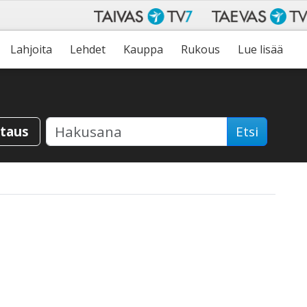
Lahjoita
Lehdet
Kauppa
Rukous
Lue lisää
staus
Etsi