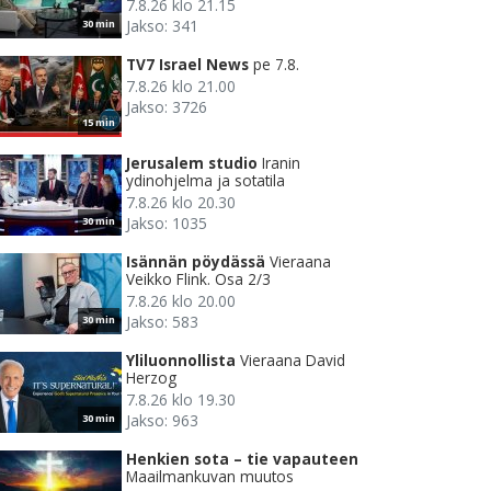
7.8.26 klo 21.15
Jakso: 341
30 min
TV7 Israel News
pe 7.8.
7.8.26 klo 21.00
Jakso: 3726
15 min
Jerusalem studio
Iranin
ydinohjelma ja sotatila
7.8.26 klo 20.30
Jakso: 1035
30 min
Isännän pöydässä
Vieraana
Veikko Flink. Osa 2/3
7.8.26 klo 20.00
Jakso: 583
30 min
Yliluonnollista
Vieraana David
Herzog
7.8.26 klo 19.30
Jakso: 963
30 min
Henkien sota – tie vapauteen
Maailmankuvan muutos