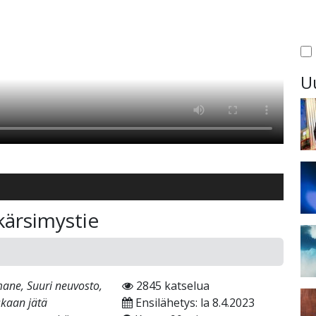
U
kärsimystie
ane, Suuri neuvosto,
2845 katselua
skaan jätä
Ensilähetys: la 8.4.2023