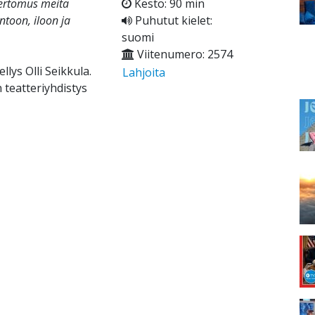
kertomus meitä
Kesto: 90 min
ntoon, iloon ja
Puhutut kielet:
suomi
Viitenumero: 2574
lys Olli Seikkula.
Lahjoita
teatteriyhdistys