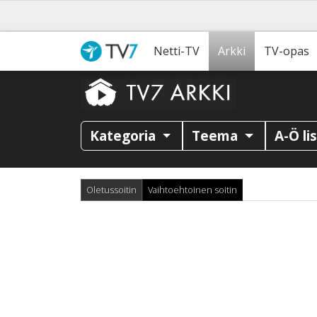
Netti-TV
Arkki
TV-opas
Kategoria
Teema
A-Ö li
Oletussoitin
Vaihtoehtoinen soitin