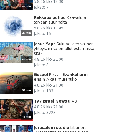
5.8.26 klo 18.30
Jakso: 7
85 min
Rakkaus puhuu
Kaavailuja
taivaan suunnalta
5.8.26 klo 17.45
Jakso: 16
45 min
Jesus Yaps
Sukupolvien välinen
yhteys: mikä on ollut estämässä
sitä?
4.8.26 klo 22.00
50 min
Jakso: 8
Gospel First - Evankeliumi
ensin
Älkää murehtiko
4.8.26 klo 21.30
Jakso: 163
30 min
TV7 Israel News
ti 4.8.
4.8.26 klo 21.00
Jakso: 3723
15 min
Jerusalem studio
Libanon: