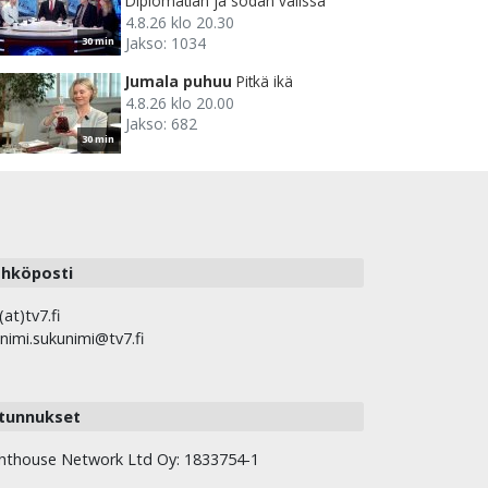
Diplomatian ja sodan välissä
4.8.26 klo 20.30
Jakso: 1034
30 min
Jumala puhuu
Pitkä ikä
4.8.26 klo 20.00
Jakso: 682
30 min
hköposti
(at)tv7.fi
nimi.sukunimi@tv7.fi
tunnukset
hthouse Network Ltd Oy: 1833754-1