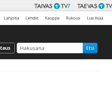
Lahjoita
Lehdet
Kauppa
Rukous
Lue lisää
staus
Etsi