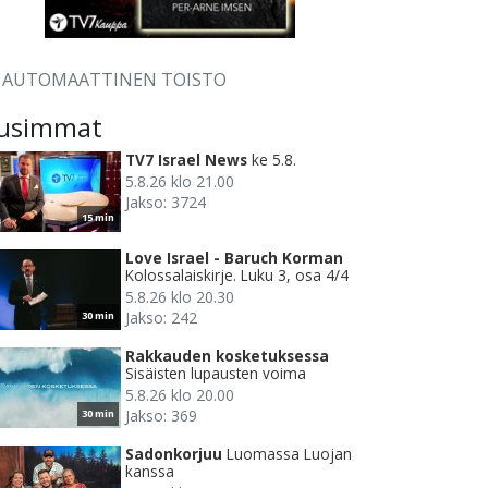
AUTOMAATTINEN TOISTO
usimmat
TV7 Israel News
ke 5.8.
5.8.26 klo 21.00
Jakso: 3724
15 min
Love Israel - Baruch Korman
Kolossalaiskirje. Luku 3, osa 4/4
5.8.26 klo 20.30
Jakso: 242
30 min
Rakkauden kosketuksessa
Sisäisten lupausten voima
5.8.26 klo 20.00
Jakso: 369
30 min
Sadonkorjuu
Luomassa Luojan
kanssa