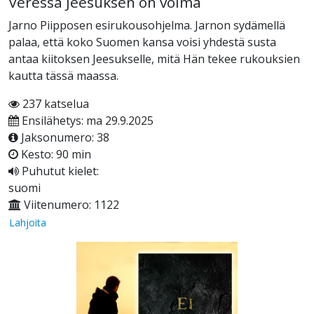
Veressä Jeesuksen on voima
Jarno Piipposen esirukousohjelma. Jarnon sydämellä
palaa, että koko Suomen kansa voisi yhdestä susta
antaa kiitoksen Jeesukselle, mitä Hän tekee rukouksien
kautta tässä maassa.
237 katselua
Ensilähetys: ma 29.9.2025
Jaksonumero: 38
Kesto: 90 min
Puhutut kielet:
suomi
Viitenumero: 1122
Lahjoita