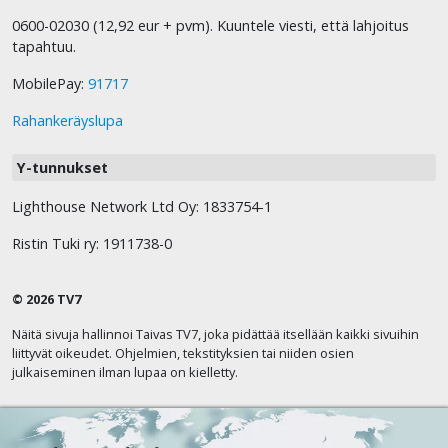
0600-02030 (12,92 eur + pvm). Kuuntele viesti, että lahjoitus
tapahtuu.
MobilePay:
91717
Rahankeräyslupa
Y-tunnukset
Lighthouse Network Ltd Oy: 1833754-1
Ristin Tuki ry: 1911738-0
© 2026 TV7
Näitä sivuja hallinnoi Taivas TV7, joka pidättää itsellään kaikki sivuihin
liittyvät oikeudet. Ohjelmien, tekstityksien tai niiden osien
julkaiseminen ilman lupaa on kielletty.