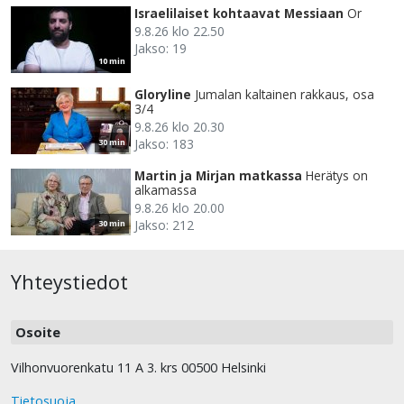
Israelilaiset kohtaavat Messiaan
Or
9.8.26 klo 22.50
Jakso: 19
10 min
Gloryline
Jumalan kaltainen rakkaus, osa
3/4
9.8.26 klo 20.30
Jakso: 183
30 min
Martin ja Mirjan matkassa
Herätys on
alkamassa
9.8.26 klo 20.00
Jakso: 212
30 min
Yhteystiedot
Osoite
Vilhonvuorenkatu 11 A 3. krs 00500 Helsinki
Tietosuoja