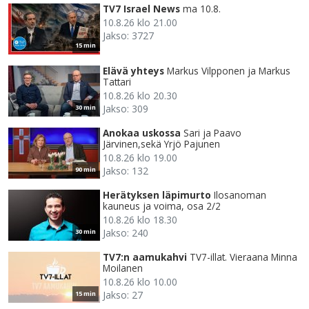
TV7 Israel News
ma 10.8.
10.8.26 klo 21.00
Jakso: 3727
15 min
Elävä yhteys
Markus Vilpponen ja Markus
Tattari
10.8.26 klo 20.30
Jakso: 309
30 min
Anokaa uskossa
Sari ja Paavo
Järvinen,sekä Yrjö Pajunen
10.8.26 klo 19.00
Jakso: 132
90 min
Herätyksen läpimurto
Ilosanoman
kauneus ja voima, osa 2/2
10.8.26 klo 18.30
Jakso: 240
30 min
TV7:n aamukahvi
TV7-illat. Vieraana Minna
Moilanen
10.8.26 klo 10.00
Jakso: 27
15 min