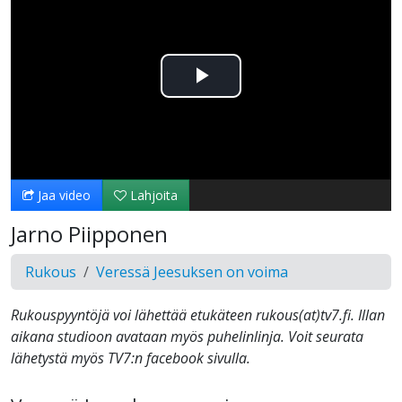
Toista
Video
Jaa video
Lahjoita
Jarno Piipponen
Rukous
Veressä Jeesuksen on voima
Rukouspyyntöjä voi lähettää etukäteen rukous(at)tv7.fi. Illan
aikana studioon avataan myös puhelinlinja. Voit seurata
lähetystä myös TV7:n facebook sivulla.