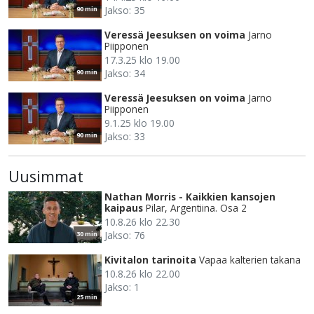
Jakso: 35
90 min
Veressä Jeesuksen on voima
Jarno
Piipponen
17.3.25 klo 19.00
Jakso: 34
90 min
Veressä Jeesuksen on voima
Jarno
Piipponen
9.1.25 klo 19.00
Jakso: 33
90 min
Uusimmat
Nathan Morris - Kaikkien kansojen
kaipaus
Pilar, Argentiina. Osa 2
10.8.26 klo 22.30
Jakso: 76
30 min
Kivitalon tarinoita
Vapaa kalterien takana
10.8.26 klo 22.00
Jakso: 1
25 min