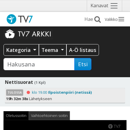
Näytä
Kanavat
valikko
Valikko
Kategoria
Teema
A-Ö listaus
Etsi
Nettisuorat
(1 Kpl)
klo 19.00
Ilpoistenpiiri (netissä)
TULOSSA
19h 32m 38s
Lähetykseen
Oletussoitin
Vaihtoehtoinen soitin