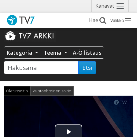
Näytä
Kanavat
valikko
Valikko
Kategoria
Teema
A-Ö listaus
Etsi
Oletussoitin
Vaihtoehtoinen soitin