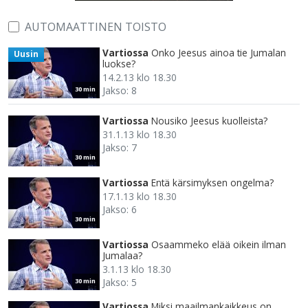
AUTOMAATTINEN TOISTO
Vartiossa
Onko Jeesus ainoa tie Jumalan
Uusin
luokse?
14.2.13 klo 18.30
Jakso: 8
30 min
Vartiossa
Nousiko Jeesus kuolleista?
31.1.13 klo 18.30
Jakso: 7
30 min
Vartiossa
Entä kärsimyksen ongelma?
17.1.13 klo 18.30
Jakso: 6
30 min
Vartiossa
Osaammeko elää oikein ilman
Jumalaa?
3.1.13 klo 18.30
Jakso: 5
30 min
Vartiossa
Miksi maailmankaikkeus on