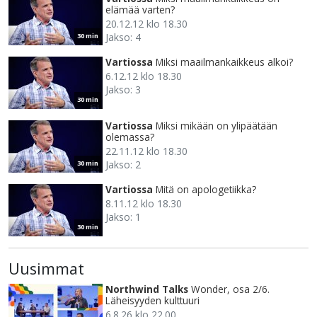
elämää varten?
20.12.12 klo 18.30
Jakso: 4
30 min
Vartiossa
Miksi maailmankaikkeus alkoi?
6.12.12 klo 18.30
Jakso: 3
30 min
Vartiossa
Miksi mikään on ylipäätään
olemassa?
22.11.12 klo 18.30
Jakso: 2
30 min
Vartiossa
Mitä on apologetiikka?
8.11.12 klo 18.30
Jakso: 1
30 min
Uusimmat
Northwind Talks
Wonder, osa 2/6.
Läheisyyden kulttuuri
6.8.26 klo 22.00