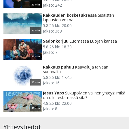
Jakso: 242
30 min
Rakkauden kosketuksessa
Sisäisten
lupausten voima
5.8.26 klo 20.00
Jakso: 369
30 min
Sadonkorjuu
Luomassa Luojan kanssa
5.8.26 klo 18.30
Jakso: 7
85 min
Rakkaus puhuu
Kaavailuja taivaan
suunnalta
5.8.26 klo 17.45
Jakso: 16
45 min
Jesus Yaps
Sukupolvien välinen yhteys: mikä
on ollut estämässä sitä?
4.8.26 klo 22.00
Jakso: 8
50 min
Yhteystiedot