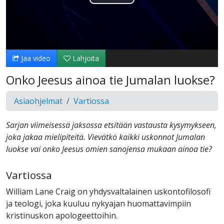
Toista
Video
Jaa video
Lahjoita
Onko Jeesus ainoa tie Jumalan luokse?
Asiaohjelmat
Vartiossa
Sarjan viimeisessä jaksossa etsitään vastausta kysymykseen,
joka jakaa mielipiteitä. Vievätkö kaikki uskonnot Jumalan
luokse vai onko Jeesus omien sanojensa mukaan ainoa tie?
Vartiossa
William Lane Craig on yhdysvaltalainen uskontofilosofi
ja teologi, joka kuuluu nykyajan huomattavimpiin
kristinuskon apologeettoihin.