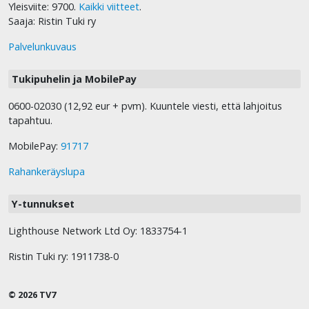
Yleisviite: 9700.
Kaikki viitteet
.
Saaja: Ristin Tuki ry
Palvelunkuvaus
Tukipuhelin ja MobilePay
0600-02030 (12,92 eur + pvm). Kuuntele viesti, että lahjoitus
tapahtuu.
MobilePay:
91717
Rahankeräyslupa
Y-tunnukset
Lighthouse Network Ltd Oy: 1833754-1
Ristin Tuki ry: 1911738-0
© 2026 TV7