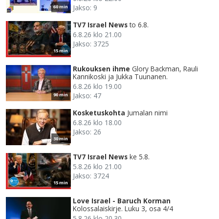
Jakso: 9
60 min
TV7 Israel News
to 6.8.
6.8.26 klo 21.00
Jakso: 3725
15 min
Rukouksen ihme
Glory Backman, Rauli
Kannikoski ja Jukka Tuunanen.
6.8.26 klo 19.00
Jakso: 47
90 min
Kosketuskohta
Jumalan nimi
6.8.26 klo 18.00
Jakso: 26
30 min
TV7 Israel News
ke 5.8.
5.8.26 klo 21.00
Jakso: 3724
15 min
Love Israel - Baruch Korman
Kolossalaiskirje. Luku 3, osa 4/4
5.8.26 klo 20.30