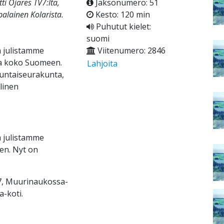
ti Ojares TV7:lta,
Jaksonumero: 51
alainen Kolarista.
Kesto: 120 min
Puhutut kielet:
suomi
 julistamme
Viitenumero: 2846
ja koko Suomeen.
Lahjoita
luntaiseurakunta,
linen
 julistamme
en. Nyt on
V7, Muurinaukossa-
a-koti.