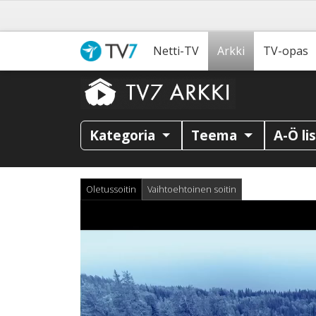
Netti-TV
Arkki
TV-opas
Kategoria
Teema
A-Ö li
Oletussoitin
Vaihtoehtoinen soitin