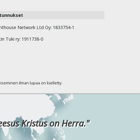
tunnukset
hthouse Network Ltd Oy: 1833754-1
tin Tuki ry: 1911738-0
kaiseminen ilman lupaa on kielletty.
eesus Kristus on Herra."