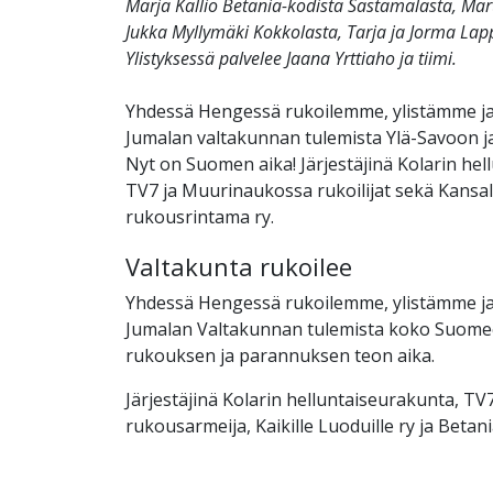
Marja Kallio Betania-kodista Sastamalasta, Mart
Jukka Myllymäki Kokkolasta, Tarja ja Jorma Lapp
Ylistyksessä palvelee Jaana Yrttiaho ja tiimi.
Yhdessä Hengessä rukoilemme, ylistämme ja
Jumalan valtakunnan tulemista Ylä-Savoon 
Nyt on Suomen aika! Järjestäjinä Kolarin hel
TV7 ja Muurinaukossa rukoilijat sekä Kansal
rukousrintama ry.
Valtakunta rukoilee
Yhdessä Hengessä rukoilemme, ylistämme ja
Jumalan Valtakunnan tulemista koko Suome
rukouksen ja parannuksen teon aika.
Järjestäjinä Kolarin helluntaiseurakunta, T
rukousarmeija, Kaikille Luoduille ry ja Betani