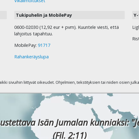
Vikailmoitukset
Tukipuhelin ja MobilePay
Y-
0600-02030 (12,92 eur + pvm). Kuuntele viesti, että
Lig
lahjoitus tapahtuu.
Ris
MobilePay:
91717
Rahankeräyslupa
kaikki sivuihin liittyvät oikeudet. Ohjelmien, tekstityksien tai niiden osien jul
ustettava Isän Jumalan kunniaksi: "J
(Fil. 2:11)