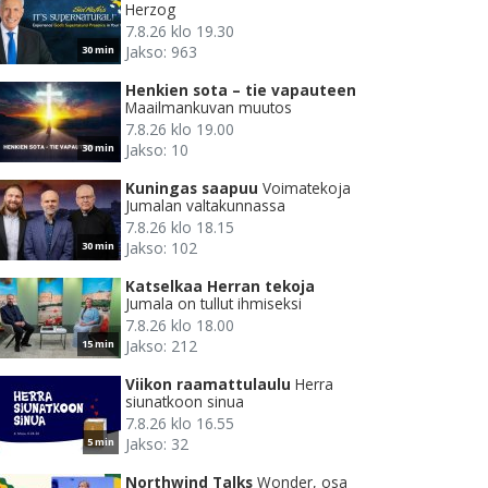
Herzog
7.8.26 klo 19.30
Jakso: 963
30 min
Henkien sota – tie vapauteen
Maailmankuvan muutos
7.8.26 klo 19.00
Jakso: 10
30 min
Kuningas saapuu
Voimatekoja
Jumalan valtakunnassa
7.8.26 klo 18.15
Jakso: 102
30 min
Katselkaa Herran tekoja
Jumala on tullut ihmiseksi
7.8.26 klo 18.00
Jakso: 212
15 min
Viikon raamattulaulu
Herra
siunatkoon sinua
7.8.26 klo 16.55
Jakso: 32
5 min
Northwind Talks
Wonder, osa