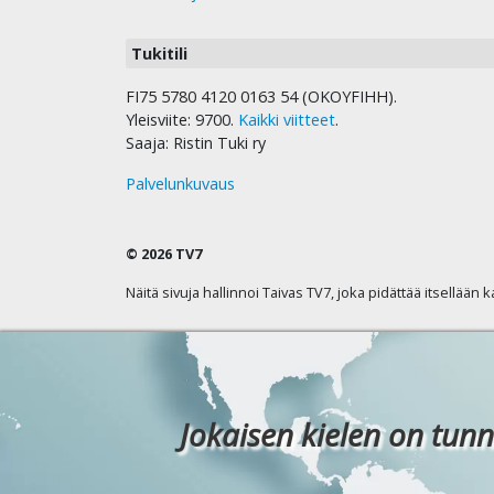
Tukitili
FI75 5780 4120 0163 54 (OKOYFIHH).
Yleisviite: 9700.
Kaikki viitteet
.
Saaja: Ristin Tuki ry
Palvelunkuvaus
© 2026 TV7
Näitä sivuja hallinnoi Taivas TV7, joka pidättää itsellään 
Jokaisen kielen on tunn