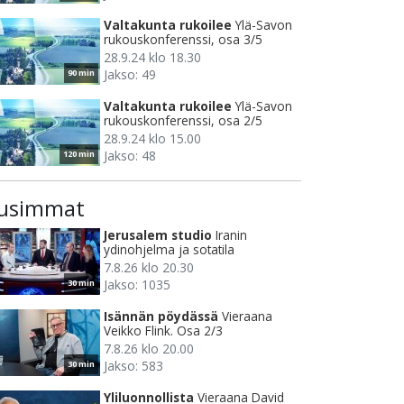
Valtakunta rukoilee
Ylä-Savon
rukouskonferenssi, osa 3/5
28.9.24 klo 18.30
Jakso: 49
90 min
Valtakunta rukoilee
Ylä-Savon
rukouskonferenssi, osa 2/5
28.9.24 klo 15.00
Jakso: 48
120 min
usimmat
Jerusalem studio
Iranin
ydinohjelma ja sotatila
7.8.26 klo 20.30
Jakso: 1035
30 min
Isännän pöydässä
Vieraana
Veikko Flink. Osa 2/3
7.8.26 klo 20.00
Jakso: 583
30 min
Yliluonnollista
Vieraana David