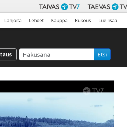
Lahjoita
Lehdet
Kauppa
Rukous
Lue lisää
staus
Etsi