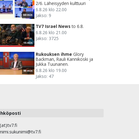
2/6. Läheisyyden kulttuuri
6.8.26 klo 22.00
Jakso: 9
60 min
TV7 Israel News
to 6.8.
6.8.26 klo 21.00
Jakso: 3725
15 min
Rukouksen ihme
Glory
Backman, Rauli Kannikoski ja
Jukka Tuunanen.
6.8.26 klo 19.00
90 min
Jakso: 47
hköposti
(at)tv7.fi
nimi.sukunimi@tv7.fi