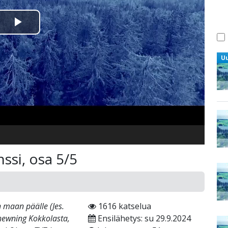
Toista
Video
U
ssi, osa 5/5
 maan päälle (Jes.
1616 katselua
Chewning Kokkolasta,
Ensilähetys: su 29.9.2024