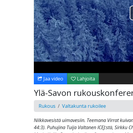
Jaa video
Lahjoita
Ylä-Savon rukouskonferen
Rukous
Valtakunta rukoilee
Nilkkavesistä uimavesiin. Teemana Virrat kuivan
44:3). Puhujina Tuija Valtanen ICEJ:stä, Sirkku 