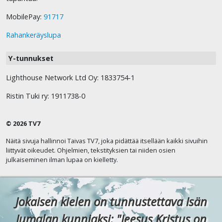
MobilePay:
91717
Rahankeräyslupa
Y-tunnukset
Lighthouse Network Ltd Oy: 1833754-1
Ristin Tuki ry: 1911738-0
© 2026 TV7
Näitä sivuja hallinnoi Taivas TV7, joka pidättää itsellään kaikki sivuihin
liittyvät oikeudet. Ohjelmien, tekstityksien tai niiden osien
julkaiseminen ilman lupaa on kielletty.
Jokaisen kielen on tunnustettava Isän
Jumalan kunniaksi: "Jeesus Kristus on