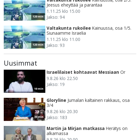
Jeesus eheyttää ja parantaa
1.11.25 klo 15.00
Jakso: 94
120 min
Valtakunta rukoilee
Kainuussa, osa 1/5.
Siunaamme Israelia
1.11.25 klo 11.00
Jakso: 93
120 min
Uusimmat
Israelilaiset kohtaavat Messiaan
Or
9.8.26 klo 22.50
Jakso: 19
10 min
Gloryline
Jumalan kaltainen rakkaus, osa
3/4
9.8.26 klo 20.30
Jakso: 183
30 min
Martin ja Mirjan matkassa
Herätys on
alkamassa
9.8.26 klo 20.00