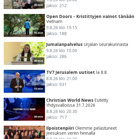
Jakso: 212
30 min
Open Doors - Kristittyjen vainot tänään
Vietnam
9.8.26 klo 19.15
Jakso: 188
15 min
Jumalanpalvelus
Urjalan seurakunnasta
9.8.26 klo 10.00
Jakso: 286
45 min
TV7 Jerusalem uutiset
la 8.8.
8.8.26 klo 21.00
Jakso: 931
15 min
Christian World News
Esitetty
Yhdysvalloissa 31.7.2026
8.8.26 klo 20.30
Jakso: 717
30 min
Ilpoistenpiiri
Olemme pelastuneet
Jeesuksen veren hinnalla