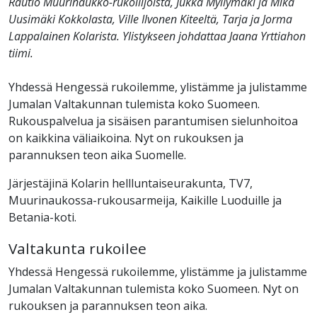
Rautio Muurinaukko-rukoilijoista, Jukka Myllymäki ja Mika
Uusimäki Kokkolasta, Ville Ilvonen Kiteeltä, Tarja ja Jorma
Lappalainen Kolarista. Ylistykseen johdattaa Jaana Yrttiahon
tiimi.
Yhdessä Hengessä rukoilemme, ylistämme ja julistamme
Jumalan Valtakunnan tulemista koko Suomeen.
Rukouspalvelua ja sisäisen parantumisen sielunhoitoa
on kaikkina väliaikoina. Nyt on rukouksen ja
parannuksen teon aika Suomelle.
Järjestäjinä Kolarin hellluntaiseurakunta, TV7,
Muurinaukossa-rukousarmeija, Kaikille Luoduille ja
Betania-koti.
Valtakunta rukoilee
Yhdessä Hengessä rukoilemme, ylistämme ja julistamme
Jumalan Valtakunnan tulemista koko Suomeen. Nyt on
rukouksen ja parannuksen teon aika.