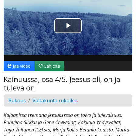
Toista
Video
Jaa video
Lahjoita
Kainuussa, osa 4/5. Jeesus oli, on ja
tuleva on
Rukous
Valtakunta rukoilee
Kajaanissa teemana Jeesuksessa on toivo ja tulevaisuus.
Puhujina Sirkku ja Gene Chewning, Kokkola-Yhdysvallat,
Tuija Valtanen ICEJ:stä, Marja Kallio Betania-kodista, Marita