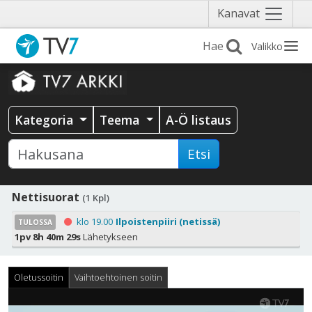
Näytä
Kanavat
valikko
Valikko
Kategoria
Teema
A-Ö listaus
Etsi
Nettisuorat
(1 Kpl)
klo 19.00
Ilpoistenpiiri (netissä)
TULOSSA
1pv 8h 40m 28s
Lähetykseen
Oletussoitin
Vaihtoehtoinen soitin