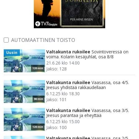
AUTOMAATTINEN TOISTO
Valtakunta rukoilee
Sovintoveressä on
Uusin
voima. Kolarin kesäjuhlat, osa 8/8
21.6.26 klo 14.00
Jakso: 128
120 min
Valtakunta rukoilee
Vaasassa, osa 4/5.
Jeesus yhdistää rakkaudellaan
6.12.25 klo 18.30
Jakso: 101
90 min
Valtakunta rukoilee
Vaasassa, osa 3/5.
Jeesus parantaa ja eheyttää
6.12.25 klo 15.00
Jakso: 100
120 min
Valtakunta rukoilee
Vaasassa, osa 2/5.