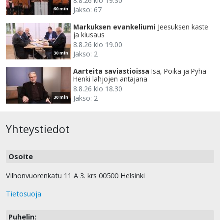
8.8.26 klo 19.30
Jakso: 67
60 min
Markuksen evankeliumi
Jeesuksen kaste
ja kiusaus
8.8.26 klo 19.00
Jakso: 2
30 min
Aarteita saviastioissa
Isä, Poika ja Pyhä
Henki lahjojen antajana
8.8.26 klo 18.30
Jakso: 2
30 min
Yhteystiedot
Osoite
Vilhonvuorenkatu 11 A 3. krs 00500 Helsinki
Tietosuoja
Puhelin: