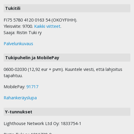
Tukitili
FI75 5780 4120 0163 54 (OKOYFIHH).
Yleisviite: 9700.
Kaikki viitteet
.
Saaja: Ristin Tuki ry
Palvelunkuvaus
Tukipuhelin ja MobilePay
0600-02030 (12,92 eur + pvm). Kuuntele viesti, että lahjoitus
tapahtuu.
MobilePay:
91717
Rahankeräyslupa
Y-tunnukset
Lighthouse Network Ltd Oy: 1833754-1