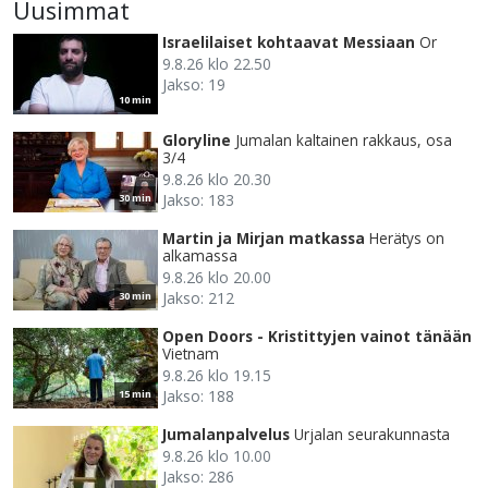
Uusimmat
Israelilaiset kohtaavat Messiaan
Or
9.8.26 klo 22.50
Jakso: 19
10 min
Gloryline
Jumalan kaltainen rakkaus, osa
3/4
9.8.26 klo 20.30
Jakso: 183
30 min
Martin ja Mirjan matkassa
Herätys on
alkamassa
9.8.26 klo 20.00
Jakso: 212
30 min
Open Doors - Kristittyjen vainot tänään
Vietnam
9.8.26 klo 19.15
Jakso: 188
15 min
Jumalanpalvelus
Urjalan seurakunnasta
9.8.26 klo 10.00
Jakso: 286