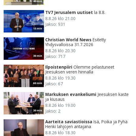
45 min
TV7 Jerusalem uutiset
la 8.8.
8.8.26 klo 21.00
Jakso: 931
15 min
Christian World News
Esitetty
Yhdysvalloissa 31.7.2026
8.8.26 klo 20.30
Jakso: 717
30 min
Ilpoistenpiiri
Olemme pelastuneet
Jeesuksen veren hinnalla
8.8.26 klo 19.30
Jakso: 67
60 min
Markuksen evankeliumi
Jeesuksen kaste
ja kiusaus
8.8.26 klo 19.00
Jakso: 2
30 min
Aarteita saviastioissa
Isä, Poika ja Pyhä
Henki lahjojen antajana
8.8.26 klo 18.30