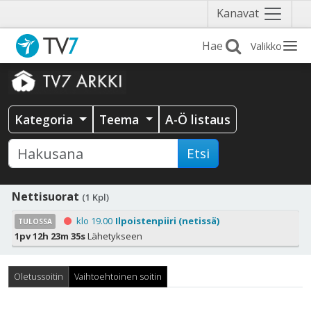
Näytä
Kanavat
valikko
Valikko
Kategoria
Teema
A-Ö listaus
Etsi
Nettisuorat
(1 Kpl)
klo 19.00
Ilpoistenpiiri (netissä)
TULOSSA
1pv 12h 23m 35s
Lähetykseen
Oletussoitin
Vaihtoehtoinen soitin