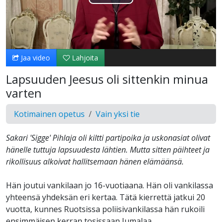
Toista
Video
Jaa video
Lahjoita
Lapsuuden Jeesus oli sittenkin minua
varten
Kotimainen opetus
Vain yksi tie
Sakari 'Sigge' Pihlaja oli kiltti partipoika ja uskonasiat olivat
hänelle tuttuja lapsuudesta lähtien. Mutta sitten päihteet ja
rikollisuus alkoivat hallitsemaan hänen elämäänsä.
Hän joutui vankilaan jo 16-vuotiaana. Hän oli vankilassa
yhteensä yhdeksän eri kertaa. Tätä kierrettä jatkui 20
vuotta, kunnes Ruotsissa poliisivankilassa hän rukoili
ensimmäisen kerran tosissaan Jumalaa..