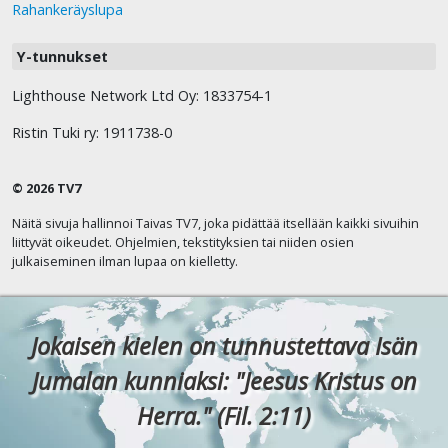
Rahankeräyslupa
Y-tunnukset
Lighthouse Network Ltd Oy: 1833754-1
Ristin Tuki ry: 1911738-0
© 2026 TV7
Näitä sivuja hallinnoi Taivas TV7, joka pidättää itsellään kaikki sivuihin
liittyvät oikeudet. Ohjelmien, tekstityksien tai niiden osien
julkaiseminen ilman lupaa on kielletty.
Jokaisen kielen on tunnustettava Isän
Jumalan kunniaksi: "Jeesus Kristus on
Herra." (Fil. 2:11)