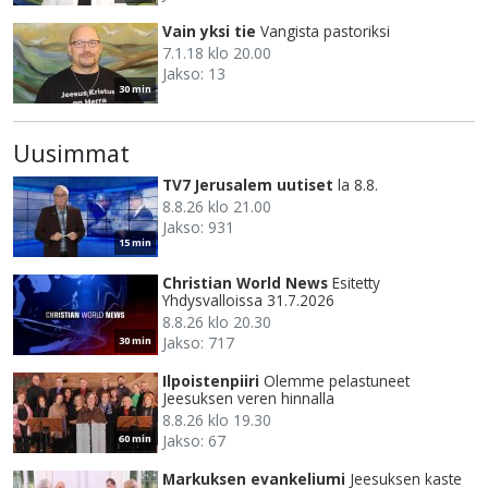
Vain yksi tie
Vangista pastoriksi
7.1.18 klo 20.00
Jakso: 13
30 min
Uusimmat
TV7 Jerusalem uutiset
la 8.8.
8.8.26 klo 21.00
Jakso: 931
15 min
Christian World News
Esitetty
Yhdysvalloissa 31.7.2026
8.8.26 klo 20.30
Jakso: 717
30 min
Ilpoistenpiiri
Olemme pelastuneet
Jeesuksen veren hinnalla
8.8.26 klo 19.30
Jakso: 67
60 min
Markuksen evankeliumi
Jeesuksen kaste