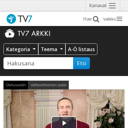
Näytä
Kanavat
valikko
Valikko
Kategoria
Teema
A-Ö listaus
Etsi
Oletussoitin
Vaihtoehtoinen soitin