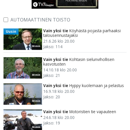
AUTOMAATTINEN TOISTO
Vain yksi tie
Köyhästä pojasta parhaaksi
Uusin
talousennustajaksi
21.6.26 klo 20.00
Jakso: 114
30 min
Vain yksi tie
Kohtasin sielunvihollisen
kasvotusten
14.10.18 klo 20.00
Jakso: 21
30 min
Vain yksi tie
Hyppy kuolemaan ja pelastus
16.9.18 klo 20.00
Jakso: 20
30 min
Vain yksi tie
Motoristien tie vapauteen
24.6.18 klo 20.00
Jakso: 19
30 min