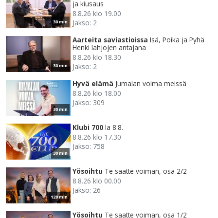
ja kiusaus
8.8.26 klo 19.00
Jakso: 2
30 min
Aarteita saviastioissa
Isä, Poika ja Pyhä
Henki lahjojen antajana
8.8.26 klo 18.30
Jakso: 2
30 min
Hyvä elämä
Jumalan voima meissä
8.8.26 klo 18.00
Jakso: 309
30 min
Klubi 700
la 8.8.
8.8.26 klo 17.30
Jakso: 758
30 min
Yösoihtu
Te saatte voiman, osa 2/2
8.8.26 klo 00.00
Jakso: 26
120 min
Yösoihtu
Te saatte voiman, osa 1/2