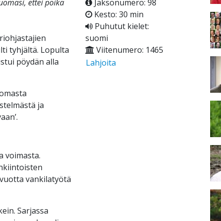
huomasi, ettei poika
Jaksonumero: 98
Kesto: 30 min
Puhutut kielet:
öriohjastajien
suomi
i tyhjältä. Lopulta
Viitenumero: 1465
istui pöydän alla
Lahjoita
uomasta
stelmästä ja
aan’.
a voimasta.
kiintoisten
 vuotta vankilatyötä
kein. Sarjassa