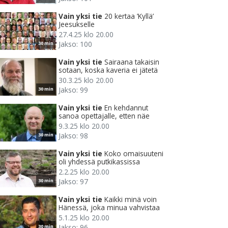
Vain yksi tie
20 kertaa ’Kyllä’
Jeesukselle
27.4.25 klo 20.00
Jakso: 100
30 min
Vain yksi tie
Sairaana takaisin
sotaan, koska kaveria ei jätetä
30.3.25 klo 20.00
Jakso: 99
30 min
Vain yksi tie
En kehdannut
sanoa opettajalle, etten näe
9.3.25 klo 20.00
Jakso: 98
30 min
Vain yksi tie
Koko omaisuuteni
oli yhdessä putkikassissa
2.2.25 klo 20.00
Jakso: 97
30 min
Vain yksi tie
Kaikki minä voin
Hänessä, joka minua vahvistaa
5.1.25 klo 20.00
Jakso: 96
30 min