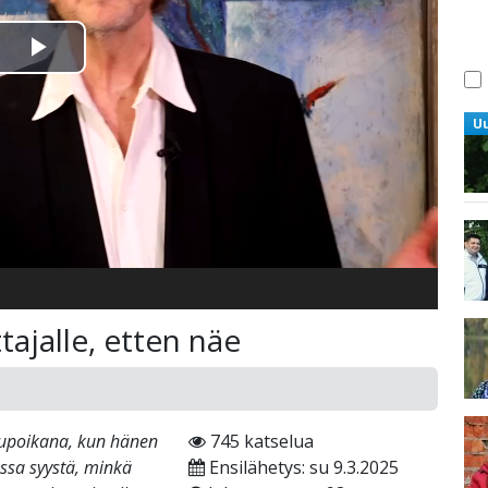
Toista
Video
U
ajalle, etten näe
kupoikana, kun hänen
745 katselua
ussa syystä, minkä
Ensilähetys: su 9.3.2025