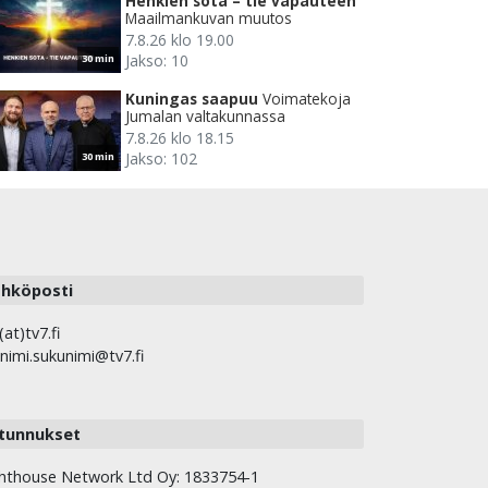
Henkien sota – tie vapauteen
Maailmankuvan muutos
7.8.26 klo 19.00
Jakso: 10
30 min
Kuningas saapuu
Voimatekoja
Jumalan valtakunnassa
7.8.26 klo 18.15
Jakso: 102
30 min
hköposti
(at)tv7.fi
nimi.sukunimi@tv7.fi
tunnukset
hthouse Network Ltd Oy: 1833754-1