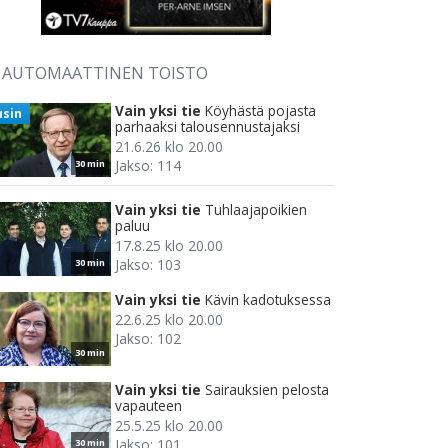
AUTOMAATTINEN TOISTO
Vain yksi tie
Köyhästä pojasta
usin
parhaaksi talousennustajaksi
21.6.26 klo 20.00
Jakso: 114
30 min
Vain yksi tie
Tuhlaajapoikien
paluu
17.8.25 klo 20.00
Jakso: 103
30 min
Vain yksi tie
Kävin kadotuksessa
22.6.25 klo 20.00
Jakso: 102
30 min
Vain yksi tie
Sairauksien pelosta
vapauteen
25.5.25 klo 20.00
Jakso: 101
30 min