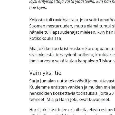
löysi erityisopettaja vasta yläasteella, kun hän 
näe hyvin.
Keijosta tuli raviohjastaja, joka voitti amatö
Suomen mestaruuden, mutta elämä tuntui silt
hänelle tuli lapsuudenajat mieleen, kun hän 
kotikokouksissa.
Mia Joki kertoo kristinuskon Eurooppaan t
sivistyksestä, terveydenhuollosta, koulujärje
ihmisarvosta sekä laulaa kappaleen ’Uskon v
Vain yksi tie
Sarja Jumalan uutta tekevästä ja muuttavast
Kuulemme entisten vankien ja muiden mielen
henkilöiden koskettavia todistuksia, joita 20
tehneet, Mia ja Harri Joki, ovat kuvanneet.
Harri Joki käsittelee eri aiheita elävin esimer