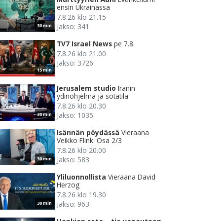
ensin Ukrainassa
7.8.26 klo 21.15
Jakso: 341
30 min
TV7 Israel News
pe 7.8.
7.8.26 klo 21.00
Jakso: 3726
15 min
Jerusalem studio
Iranin
ydinohjelma ja sotatila
7.8.26 klo 20.30
Jakso: 1035
30 min
Isännän pöydässä
Vieraana
Veikko Flink. Osa 2/3
7.8.26 klo 20.00
Jakso: 583
30 min
Yliluonnollista
Vieraana David
Herzog
7.8.26 klo 19.30
Jakso: 963
30 min