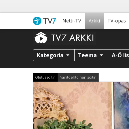
Netti-TV
Arkki
TV-opas
Kategoria
Teema
A-Ö li
Oletussoitin
Vaihtoehtoinen soitin