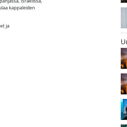
anjassa, Israelissa,
aulaa kappaleiden
et ja
U