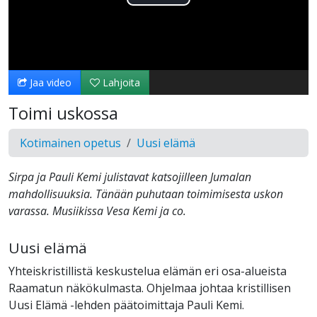
Toista
Video
Jaa video
Lahjoita
Toimi uskossa
Kotimainen opetus
Uusi elämä
Sirpa ja Pauli Kemi julistavat katsojilleen Jumalan
mahdollisuuksia. Tänään puhutaan toimimisesta uskon
varassa. Musiikissa Vesa Kemi ja co.
Uusi elämä
Yhteiskristillistä keskustelua elämän eri osa-alueista
Raamatun näkökulmasta. Ohjelmaa johtaa kristillisen
Uusi Elämä -lehden päätoimittaja Pauli Kemi.