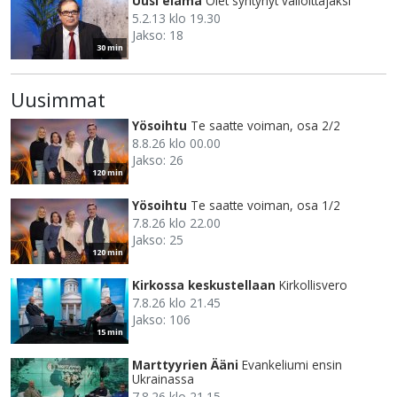
Uusi elämä
Olet syntynyt valloittajaksi
5.2.13 klo 19.30
Jakso: 18
30 min
Uusimmat
Yösoihtu
Te saatte voiman, osa 2/2
8.8.26 klo 00.00
Jakso: 26
120 min
Yösoihtu
Te saatte voiman, osa 1/2
7.8.26 klo 22.00
Jakso: 25
120 min
Kirkossa keskustellaan
Kirkollisvero
7.8.26 klo 21.45
Jakso: 106
15 min
Marttyyrien Ääni
Evankeliumi ensin
Ukrainassa
7.8.26 klo 21.15