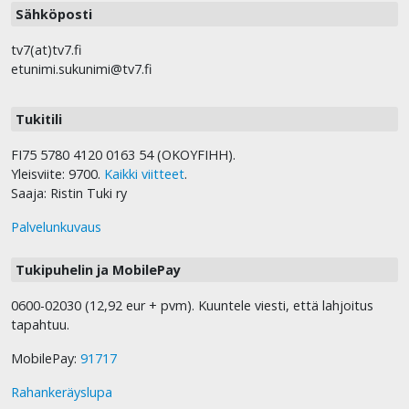
Sähköposti
tv7(at)tv7.fi
etunimi.sukunimi@tv7.fi
Tukitili
FI75 5780 4120 0163 54 (OKOYFIHH).
Yleisviite: 9700.
Kaikki viitteet
.
Saaja: Ristin Tuki ry
Palvelunkuvaus
Tukipuhelin ja MobilePay
0600-02030 (12,92 eur + pvm). Kuuntele viesti, että lahjoitus
tapahtuu.
MobilePay:
91717
Rahankeräyslupa