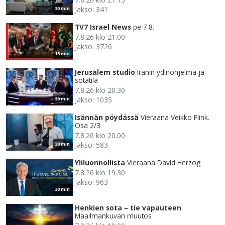
Jakso: 341
30 min
TV7 Israel News
pe 7.8.
7.8.26 klo 21.00
Jakso: 3726
15 min
Jerusalem studio
Iranin ydinohjelma ja
sotatila
7.8.26 klo 20.30
Jakso: 1035
30 min
Isännän pöydässä
Vieraana Veikko Flink.
Osa 2/3
7.8.26 klo 20.00
Jakso: 583
30 min
Yliluonnollista
Vieraana David Herzog
7.8.26 klo 19.30
Jakso: 963
30 min
Henkien sota – tie vapauteen
Maailmankuvan muutos