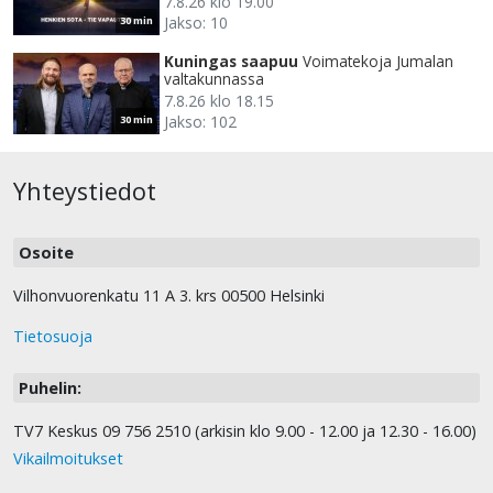
7.8.26 klo 19.00
Jakso: 10
30 min
Kuningas saapuu
Voimatekoja Jumalan
valtakunnassa
7.8.26 klo 18.15
Jakso: 102
30 min
Yhteystiedot
Osoite
Vilhonvuorenkatu 11 A 3. krs 00500 Helsinki
Tietosuoja
Puhelin:
TV7 Keskus 09 756 2510 (arkisin klo 9.00 - 12.00 ja 12.30 - 16.00)
Vikailmoitukset