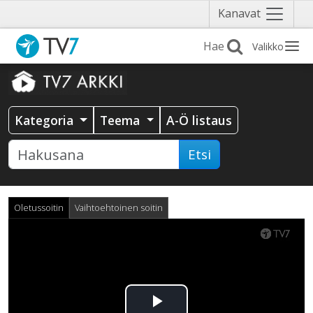
Näytä
Kanavat
valikko
Valikko
Kategoria
Teema
A-Ö listaus
Etsi
Oletussoitin
Vaihtoehtoinen soitin