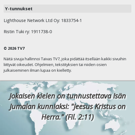
Y-tunnukset
Lighthouse Network Ltd Oy: 1833754-1
Ristin Tuki ry: 1911738-0
© 2026 TV7
Näitä sivuja hallinnoi Taivas TV7, joka pidättää itsellään kaikki sivuihin
liittyvät oikeudet. Ohjelmien, tekstityksien tai niiden osien
julkaiseminen ilman lupaa on kielletty.
Jokaisen kielen on tunnustettava Isän
Jumalan kunniaksi: "Jeesus Kristus on
Herra." (Fil. 2:11)