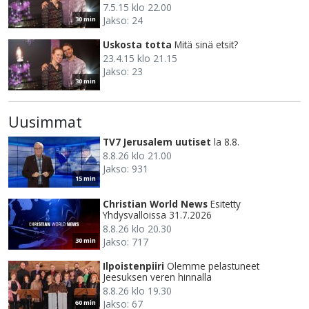
7.5.15 klo 22.00
Jakso: 24
30 min
Uskosta totta
Mitä sinä etsit?
23.4.15 klo 21.15
Jakso: 23
30 min
Uusimmat
TV7 Jerusalem uutiset
la 8.8.
8.8.26 klo 21.00
Jakso: 931
15 min
Christian World News
Esitetty
Yhdysvalloissa 31.7.2026
8.8.26 klo 20.30
Jakso: 717
30 min
Ilpoistenpiiri
Olemme pelastuneet
Jeesuksen veren hinnalla
8.8.26 klo 19.30
Jakso: 67
60 min