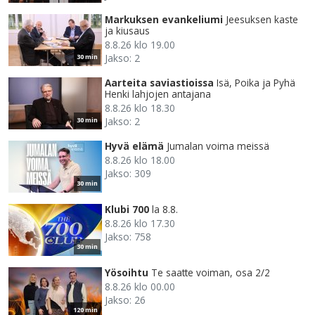
Markuksen evankeliumi
Jeesuksen kaste
ja kiusaus
8.8.26 klo 19.00
Jakso: 2
30 min
Aarteita saviastioissa
Isä, Poika ja Pyhä
Henki lahjojen antajana
8.8.26 klo 18.30
Jakso: 2
30 min
Hyvä elämä
Jumalan voima meissä
8.8.26 klo 18.00
Jakso: 309
30 min
Klubi 700
la 8.8.
8.8.26 klo 17.30
Jakso: 758
30 min
Yösoihtu
Te saatte voiman, osa 2/2
8.8.26 klo 00.00
Jakso: 26
120 min