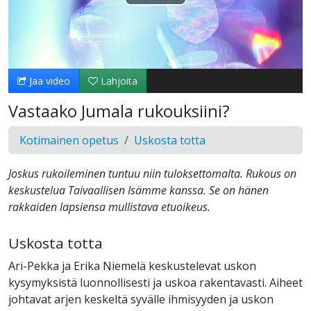
Toista
Video
Jaa video
Lahjoita
Vastaako Jumala rukouksiini?
Kotimainen opetus
Uskosta totta
Joskus rukoileminen tuntuu niin tuloksettomalta. Rukous on
keskustelua Taivaallisen Isämme kanssa. Se on hänen
rakkaiden lapsiensa mullistava etuoikeus.
Uskosta totta
Ari-Pekka ja Erika Niemelä keskustelevat uskon
kysymyksistä luonnollisesti ja uskoa rakentavasti. Aiheet
johtavat arjen keskeltä syvälle ihmisyyden ja uskon