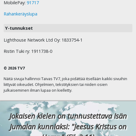
MobilePay:
91717
Rahankeräyslupa
Y-tunnukset
Lighthouse Network Ltd Oy: 1833754-1
Ristin Tuki ry: 1911738-0
© 2026 TV7
Näitä sivuja hallinnoi Taivas TV7, joka pidättää itsellään kaikki sivuihin
liittyvät oikeudet. Ohjelmien, tekstityksien tai niiden osien
julkaiseminen ilman lupaa on kielletty.
Jokaisen kielen on tunnustettava Isän
Jumalan kunniaksi: "Jeesus Kristus on