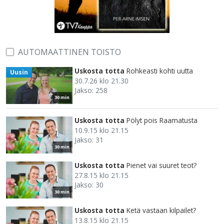
AUTOMAATTINEN TOISTO
Uskosta totta
Rohkeasti kohti uutta
Uusin
30.7.26 klo 21.30
Jakso: 258
30 min
Uskosta totta
Pölyt pois Raamatusta
10.9.15 klo 21.15
Jakso: 31
30 min
Uskosta totta
Pienet vai suuret teot?
27.8.15 klo 21.15
Jakso: 30
30 min
Uskosta totta
Ketä vastaan kilpailet?
13.8.15 klo 21.15