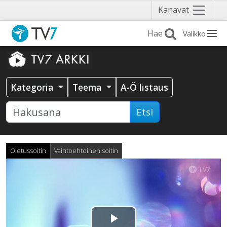
Näytä
Kanavat
valikko
Valikko
Kategoria
Teema
A-Ö listaus
Etsi
Oletussoitin
Vaihtoehtoinen soitin