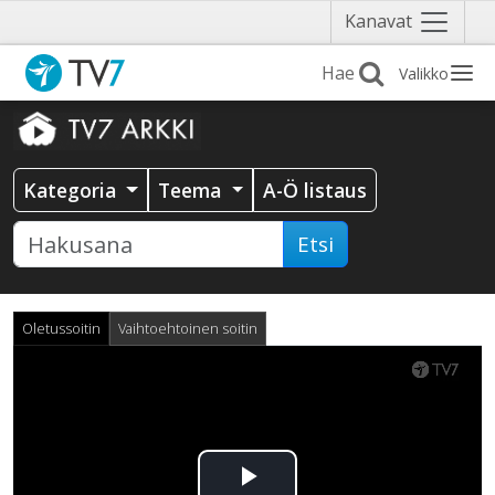
Näytä
Kanavat
valikko
Valikko
Kategoria
Teema
A-Ö listaus
Etsi
Oletussoitin
Vaihtoehtoinen soitin