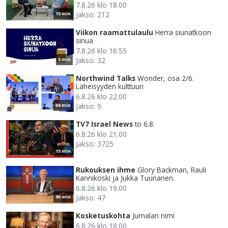
7.8.26 klo 18.00
Jakso: 212
15 min
Viikon raamattulaulu
Herra siunatkoon
sinua
7.8.26 klo 16.55
Jakso: 32
5 min
Northwind Talks
Wonder, osa 2/6.
Läheisyyden kulttuuri
6.8.26 klo 22.00
Jakso: 9
60 min
TV7 Israel News
to 6.8.
6.8.26 klo 21.00
Jakso: 3725
15 min
Rukouksen ihme
Glory Backman, Rauli
Kannikoski ja Jukka Tuunanen.
6.8.26 klo 19.00
Jakso: 47
90 min
Kosketuskohta
Jumalan nimi
6.8.26 klo 18.00