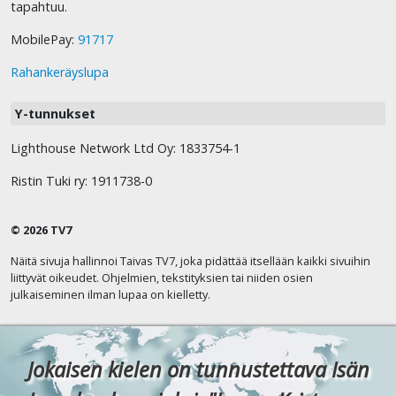
tapahtuu.
MobilePay:
91717
Rahankeräyslupa
Y-tunnukset
Lighthouse Network Ltd Oy: 1833754-1
Ristin Tuki ry: 1911738-0
© 2026 TV7
Näitä sivuja hallinnoi Taivas TV7, joka pidättää itsellään kaikki sivuihin
liittyvät oikeudet. Ohjelmien, tekstityksien tai niiden osien
julkaiseminen ilman lupaa on kielletty.
Jokaisen kielen on tunnustettava Isän