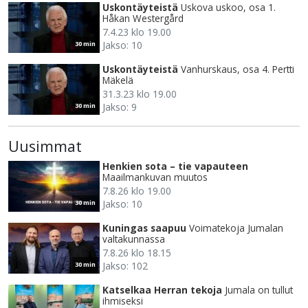
Uskontäyteistä
Uskova uskoo, osa 1.
Håkan Westergård
7.4.23 klo 19.00
Jakso: 10
30 min
Uskontäyteistä
Vanhurskaus, osa 4. Pertti
Mäkelä
31.3.23 klo 19.00
Jakso: 9
30 min
Uusimmat
Henkien sota – tie vapauteen
Maailmankuvan muutos
7.8.26 klo 19.00
Jakso: 10
30 min
Kuningas saapuu
Voimatekoja Jumalan
valtakunnassa
7.8.26 klo 18.15
Jakso: 102
30 min
Katselkaa Herran tekoja
Jumala on tullut
ihmiseksi