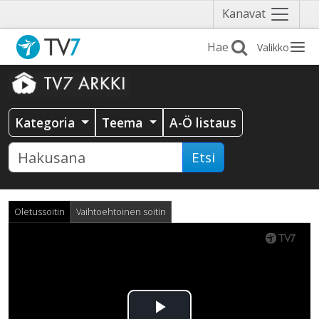
Näytä
Kanavat
valikko
Valikko
Kategoria
Teema
A-Ö listaus
Etsi
Oletussoitin
Vaihtoehtoinen soitin