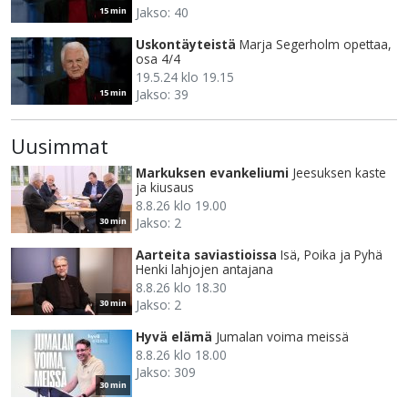
Jakso: 40
15 min
Uskontäyteistä
Marja Segerholm opettaa,
osa 4/4
19.5.24 klo 19.15
Jakso: 39
15 min
Uusimmat
Markuksen evankeliumi
Jeesuksen kaste
ja kiusaus
8.8.26 klo 19.00
Jakso: 2
30 min
Aarteita saviastioissa
Isä, Poika ja Pyhä
Henki lahjojen antajana
8.8.26 klo 18.30
Jakso: 2
30 min
Hyvä elämä
Jumalan voima meissä
8.8.26 klo 18.00
Jakso: 309
30 min