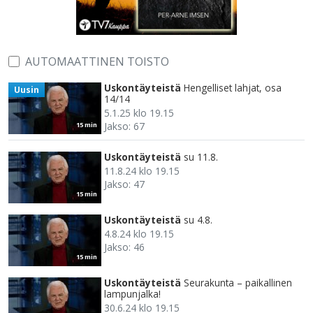
AUTOMAATTINEN TOISTO
Uskontäyteistä
Hengelliset lahjat, osa
Uusin
14/14
5.1.25 klo 19.15
Jakso: 67
15 min
Uskontäyteistä
su 11.8.
11.8.24 klo 19.15
Jakso: 47
15 min
Uskontäyteistä
su 4.8.
4.8.24 klo 19.15
Jakso: 46
15 min
Uskontäyteistä
Seurakunta – paikallinen
lampunjalka!
30.6.24 klo 19.15