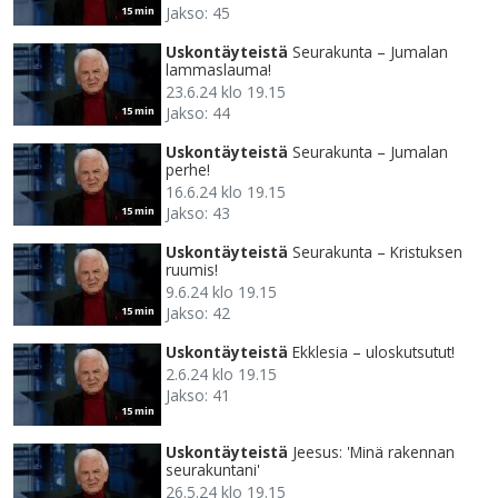
Jakso: 45
15 min
Uskontäyteistä
Seurakunta – Jumalan
lammaslauma!
23.6.24 klo 19.15
Jakso: 44
15 min
Uskontäyteistä
Seurakunta – Jumalan
perhe!
16.6.24 klo 19.15
Jakso: 43
15 min
Uskontäyteistä
Seurakunta – Kristuksen
ruumis!
9.6.24 klo 19.15
Jakso: 42
15 min
Uskontäyteistä
Ekklesia – uloskutsutut!
2.6.24 klo 19.15
Jakso: 41
15 min
Uskontäyteistä
Jeesus: 'Minä rakennan
seurakuntani'
26.5.24 klo 19.15