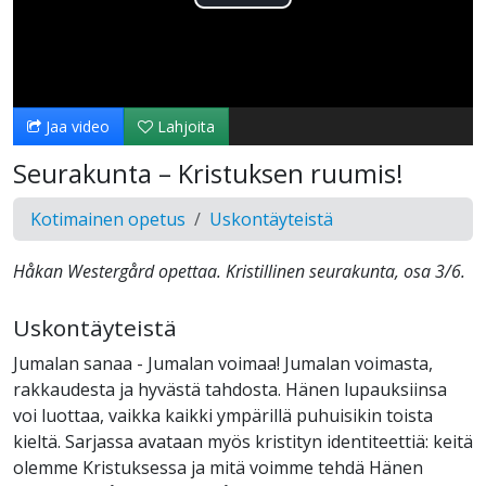
Toista
Video
Jaa video
Lahjoita
Seurakunta – Kristuksen ruumis!
Kotimainen opetus
Uskontäyteistä
Håkan Westergård opettaa. Kristillinen seurakunta, osa 3/6.
Uskontäyteistä
Jumalan sanaa - Jumalan voimaa! Jumalan voimasta,
rakkaudesta ja hyvästä tahdosta. Hänen lupauksiinsa
voi luottaa, vaikka kaikki ympärillä puhuisikin toista
kieltä. Sarjassa avataan myös kristityn identiteettiä: keitä
olemme Kristuksessa ja mitä voimme tehdä Hänen