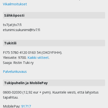
Vikailmoitukset
Sähköposti
tv7(at)tv7.fi
etunimi.sukunimi@tv7.fi
Tukitili
FI75 5780 4120 0163 54 (OKOYFIHH).
Yleisviite: 9700.
Kaikki viitteet
.
Saaja: Ristin Tuki ry
Palvelunkuvaus
Tukipuhelin ja MobilePay
0600-02030 (12,92 eur + pvm). Kuuntele viesti, että lahjoitus
tapahtuu.
MobilePay:
91717