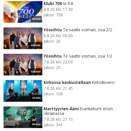
Klubi 700
la 8.8.
8.8.26 klo 17.30
Jakso: 758
30 min
Yösoihtu
Te saatte voiman, osa 2/2
8.8.26 klo 00.00
Jakso: 26
120 min
Yösoihtu
Te saatte voiman, osa 1/2
7.8.26 klo 22.00
Jakso: 25
120 min
Kirkossa keskustellaan
Kirkollisvero
7.8.26 klo 21.45
Jakso: 106
15 min
Marttyyrien Ääni
Evankeliumi ensin
Ukrainassa
7.8.26 klo 21.15
Jakso: 341
30 min