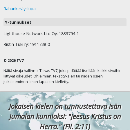
Rahankeräyslupa
Y-tunnukset
Lighthouse Network Ltd Oy: 1833754-1
Ristin Tuki ry: 1911738-0
© 2026 TV7
Näitä sivuja hallinnoi Taivas TV7, joka pidättää itsellään kaikki sivuihin
liittyvät oikeudet. Ohjelmien, tekstityksien tai niiden osien
julkaiseminen ilman lupaa on kielletty.
Jokaisen kielen on tunnustettava Isän
Jumalan kunniaksi: "Jeesus Kristus on
Herra." (Fil. 2:11)