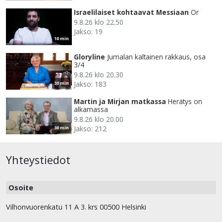
Israelilaiset kohtaavat Messiaan
Or
9.8.26 klo 22.50
Jakso: 19
10 min
Gloryline
Jumalan kaltainen rakkaus, osa
3/4
9.8.26 klo 20.30
Jakso: 183
30 min
Martin ja Mirjan matkassa
Herätys on
alkamassa
9.8.26 klo 20.00
Jakso: 212
30 min
Yhteystiedot
Osoite
Vilhonvuorenkatu 11 A 3. krs 00500 Helsinki