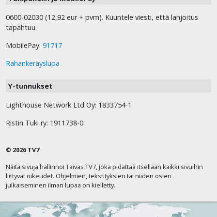
0600-02030 (12,92 eur + pvm). Kuuntele viesti, että lahjoitus
tapahtuu.
MobilePay:
91717
Rahankeräyslupa
Y-tunnukset
Lighthouse Network Ltd Oy: 1833754-1
Ristin Tuki ry: 1911738-0
© 2026 TV7
Näitä sivuja hallinnoi Taivas TV7, joka pidättää itsellään kaikki sivuihin
liittyvät oikeudet. Ohjelmien, tekstityksien tai niiden osien
julkaiseminen ilman lupaa on kielletty.