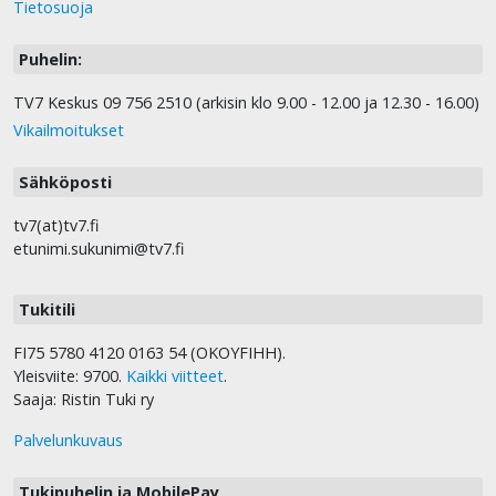
Tietosuoja
Puhelin:
TV7 Keskus 09 756 2510 (arkisin klo 9.00 - 12.00 ja 12.30 - 16.00)
Vikailmoitukset
Sähköposti
tv7(at)tv7.fi
etunimi.sukunimi@tv7.fi
Tukitili
FI75 5780 4120 0163 54 (OKOYFIHH).
Yleisviite: 9700.
Kaikki viitteet
.
Saaja: Ristin Tuki ry
Palvelunkuvaus
Tukipuhelin ja MobilePay