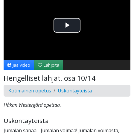
Toista
Video
Jaa video
Lahjoita
Hengelliset lahjat, osa 10/14
Kotimainen opetus
Uskontäyteistä
Håkan Westergård opettaa.
Uskontäyteistä
Jumalan sanaa - Jumalan voimaa! Jumalan voimasta,