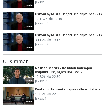
Jakso: 60
15 min
Uskontäyteistä
Hengelliset lahjat, osa 6/14
10.11.24 klo 19.15
Jakso: 59
15 min
Uskontäyteistä
Hengelliset lahjat, osa 5/14
3.11.24 klo 19.15
Jakso: 58
15 min
Uusimmat
Nathan Morris - Kaikkien kansojen
kaipaus
Pilar, Argentiina. Osa 2
10.8.26 klo 22.30
Jakso: 76
30 min
Kivitalon tarinoita
Vapaa kalterien takana
10.8.26 klo 22.00
Jakso: 1
25 min