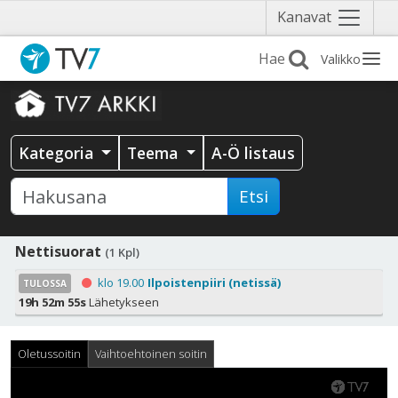
Näytä
Kanavat
valikko
Valikko
Kategoria
Teema
A-Ö listaus
Etsi
Nettisuorat
(1 Kpl)
klo 19.00
Ilpoistenpiiri (netissä)
TULOSSA
19h 52m 54s
Lähetykseen
Oletussoitin
Vaihtoehtoinen soitin