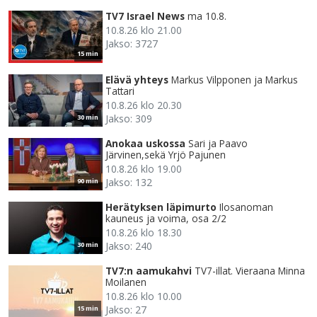
TV7 Israel News
ma 10.8.
10.8.26 klo 21.00
Jakso: 3727
15 min
Elävä yhteys
Markus Vilpponen ja Markus
Tattari
10.8.26 klo 20.30
Jakso: 309
30 min
Anokaa uskossa
Sari ja Paavo
Järvinen,sekä Yrjö Pajunen
10.8.26 klo 19.00
Jakso: 132
90 min
Herätyksen läpimurto
Ilosanoman
kauneus ja voima, osa 2/2
10.8.26 klo 18.30
Jakso: 240
30 min
TV7:n aamukahvi
TV7-illat. Vieraana Minna
Moilanen
10.8.26 klo 10.00
Jakso: 27
15 min