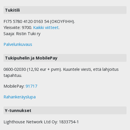
Tukitili
FI75 5780 4120 0163 54 (OKOYFIHH).
Yleisviite: 9700.
Kaikki viitteet
.
Saaja: Ristin Tuki ry
Palvelunkuvaus
Tukipuhelin ja MobilePay
0600-02030 (12,92 eur + pvm). Kuuntele viesti, että lahjoitus
tapahtuu.
MobilePay:
91717
Rahankeräyslupa
Y-tunnukset
Lighthouse Network Ltd Oy: 1833754-1