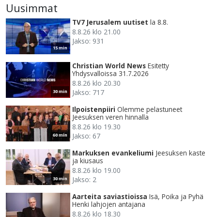
Uusimmat
TV7 Jerusalem uutiset
la 8.8.
8.8.26 klo 21.00
Jakso: 931
15 min
Christian World News
Esitetty
Yhdysvalloissa 31.7.2026
8.8.26 klo 20.30
Jakso: 717
30 min
Ilpoistenpiiri
Olemme pelastuneet
Jeesuksen veren hinnalla
8.8.26 klo 19.30
Jakso: 67
60 min
Markuksen evankeliumi
Jeesuksen kaste
ja kiusaus
8.8.26 klo 19.00
Jakso: 2
30 min
Aarteita saviastioissa
Isä, Poika ja Pyhä
Henki lahjojen antajana
8.8.26 klo 18.30