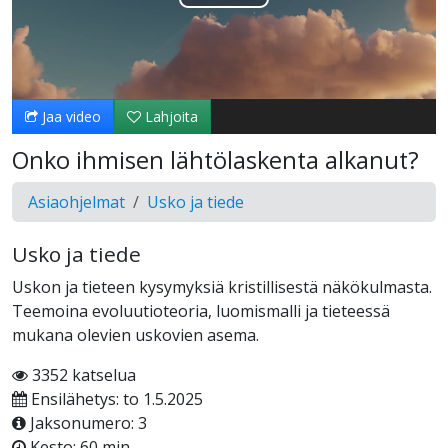
Toista
Video
Jaa video
Lahjoita
Onko ihmisen lähtölaskenta alkanut?
Asiaohjelmat
Usko ja tiede
Usko ja tiede
Uskon ja tieteen kysymyksiä kristillisestä näkökulmasta.
Teemoina evoluutioteoria, luomismalli ja tieteessä
mukana olevien uskovien asema.
3352 katselua
Ensilähetys: to 1.5.2025
Jaksonumero: 3
Kesto: 60 min