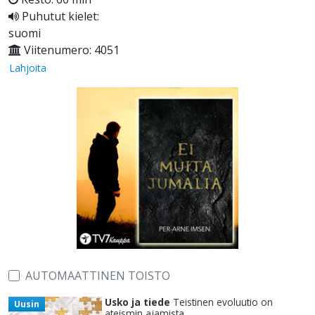
Puhutut kielet:
suomi
Viitenumero: 4051
Lahjoita
AUTOMAATTINEN TOISTO
Usko ja tiede
Teistinen evoluutio on
Uusin
ateismin ajamista