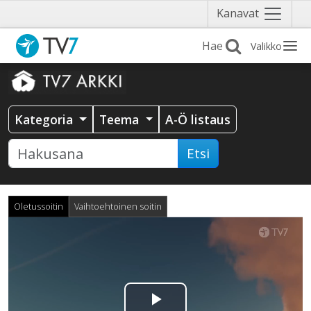
Näytä
Kanavat
valikko
Valikko
Kategoria
Teema
A-Ö listaus
Etsi
Oletussoitin
Vaihtoehtoinen soitin