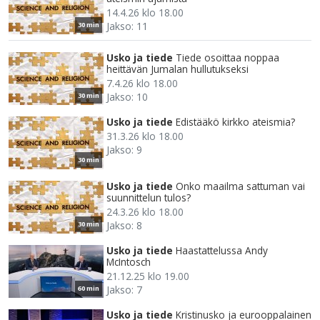
14.4.26 klo 18.00
Jakso: 11
30 min
Usko ja tiede
Tiede osoittaa noppaa
heittävän Jumalan hullutukseksi
7.4.26 klo 18.00
Jakso: 10
30 min
Usko ja tiede
Edistääkö kirkko ateismia?
31.3.26 klo 18.00
Jakso: 9
30 min
Usko ja tiede
Onko maailma sattuman vai
suunnittelun tulos?
24.3.26 klo 18.00
Jakso: 8
30 min
Usko ja tiede
Haastattelussa Andy
McIntosch
21.12.25 klo 19.00
Jakso: 7
60 min
Usko ja tiede
Kristinusko ja eurooppalainen