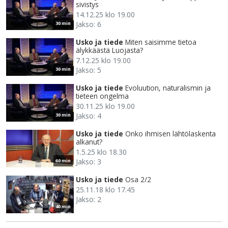
sivistys
14.12.25 klo 19.00
Jakso: 6
30 min
Usko ja tiede
Miten saisimme tietoa
älykkäästä Luojasta?
7.12.25 klo 19.00
Jakso: 5
30 min
Usko ja tiede
Evoluution, naturalismin ja
tieteen ongelma
30.11.25 klo 19.00
Jakso: 4
30 min
Usko ja tiede
Onko ihmisen lähtölaskenta
alkanut?
1.5.25 klo 18.30
Jakso: 3
60 min
Usko ja tiede
Osa 2/2
25.11.18 klo 17.45
Jakso: 2
40 min