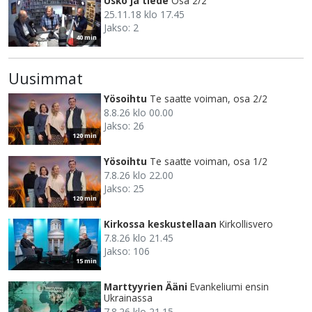
Usko ja tiede
Osa 2/2
25.11.18 klo 17.45
Jakso: 2
40 min
Uusimmat
Yösoihtu
Te saatte voiman, osa 2/2
8.8.26 klo 00.00
Jakso: 26
120 min
Yösoihtu
Te saatte voiman, osa 1/2
7.8.26 klo 22.00
Jakso: 25
120 min
Kirkossa keskustellaan
Kirkollisvero
7.8.26 klo 21.45
Jakso: 106
15 min
Marttyyrien Ääni
Evankeliumi ensin
Ukrainassa
7.8.26 klo 21.15