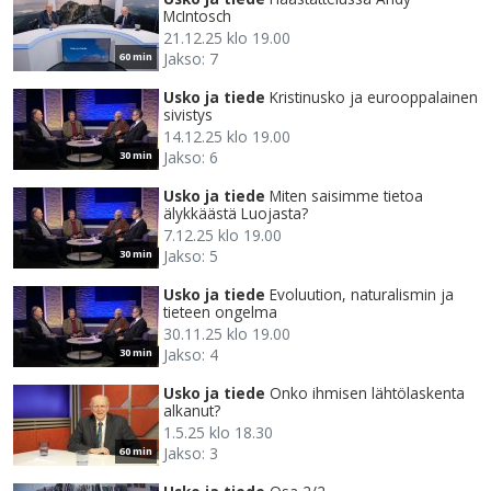
McIntosch
21.12.25 klo 19.00
Jakso: 7
60 min
Usko ja tiede
Kristinusko ja eurooppalainen
sivistys
14.12.25 klo 19.00
Jakso: 6
30 min
Usko ja tiede
Miten saisimme tietoa
älykkäästä Luojasta?
7.12.25 klo 19.00
Jakso: 5
30 min
Usko ja tiede
Evoluution, naturalismin ja
tieteen ongelma
30.11.25 klo 19.00
Jakso: 4
30 min
Usko ja tiede
Onko ihmisen lähtölaskenta
alkanut?
1.5.25 klo 18.30
Jakso: 3
60 min