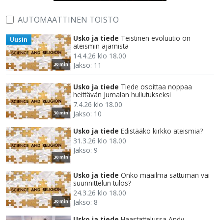
AUTOMAATTINEN TOISTO
Usko ja tiede
Teistinen evoluutio on
Uusin
ateismin ajamista
14.4.26 klo 18.00
Jakso: 11
30 min
Usko ja tiede
Tiede osoittaa noppaa
heittävän Jumalan hullutukseksi
7.4.26 klo 18.00
Jakso: 10
30 min
Usko ja tiede
Edistääkö kirkko ateismia?
31.3.26 klo 18.00
Jakso: 9
30 min
Usko ja tiede
Onko maailma sattuman vai
suunnittelun tulos?
24.3.26 klo 18.00
Jakso: 8
30 min
Usko ja tiede
Haastattelussa Andy