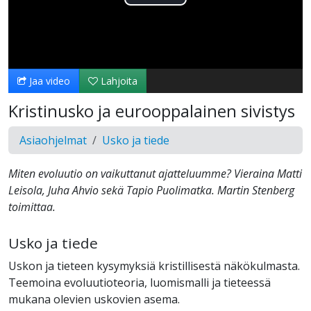
Toista
Video
Jaa video
Lahjoita
Kristinusko ja eurooppalainen sivistys
Asiaohjelmat
Usko ja tiede
Miten evoluutio on vaikuttanut ajatteluumme? Vieraina Matti
Leisola, Juha Ahvio sekä Tapio Puolimatka. Martin Stenberg
toimittaa.
Usko ja tiede
Uskon ja tieteen kysymyksiä kristillisestä näkökulmasta.
Teemoina evoluutioteoria, luomismalli ja tieteessä
mukana olevien uskovien asema.