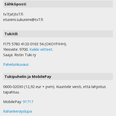
Sähköposti
tv7(at)tv7.fi
etunimi.sukunimi@tv7.fi
Tukitili
FI75 5780 4120 0163 54 (OKOYFIHH).
Yleisviite: 9700.
Kaikki viitteet
.
Saaja: Ristin Tuki ry
Palvelunkuvaus
Tukipuhelin ja MobilePay
0600-02030 (12,92 eur + pvm). Kuuntele viesti, että lahjoitus
tapahtuu.
MobilePay:
91717
Rahankeräyslupa