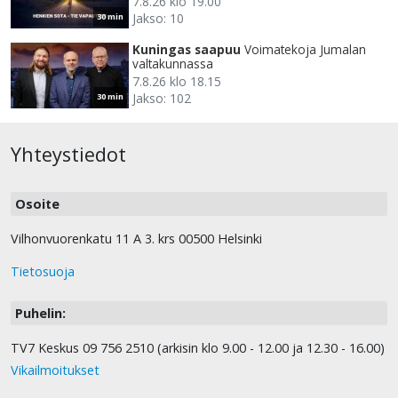
7.8.26 klo 19.00
Jakso: 10
30 min
Kuningas saapuu
Voimatekoja Jumalan
valtakunnassa
7.8.26 klo 18.15
Jakso: 102
30 min
Yhteystiedot
Osoite
Vilhonvuorenkatu 11 A 3. krs 00500 Helsinki
Tietosuoja
Puhelin:
TV7 Keskus 09 756 2510 (arkisin klo 9.00 - 12.00 ja 12.30 - 16.00)
Vikailmoitukset