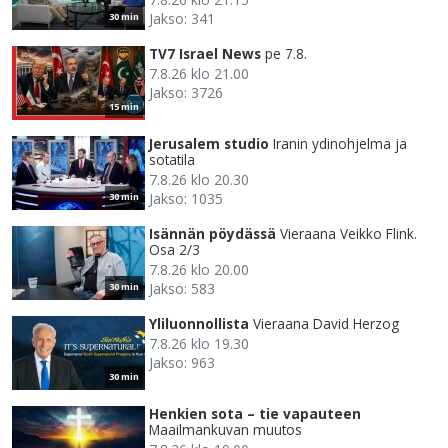
Jakso: 341
30 min
TV7 Israel News
pe 7.8.
7.8.26 klo 21.00
Jakso: 3726
15 min
Jerusalem studio
Iranin ydinohjelma ja
sotatila
7.8.26 klo 20.30
Jakso: 1035
30 min
Isännän pöydässä
Vieraana Veikko Flink.
Osa 2/3
7.8.26 klo 20.00
Jakso: 583
30 min
Yliluonnollista
Vieraana David Herzog
7.8.26 klo 19.30
Jakso: 963
30 min
Henkien sota – tie vapauteen
Maailmankuvan muutos