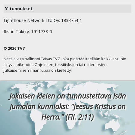
Y-tunnukset
Lighthouse Network Ltd Oy: 1833754-1
Ristin Tuki ry: 1911738-0
© 2026 TV7
Näitä sivuja hallinnoi Taivas TV7, joka pidättää itsellään kaikki sivuihin
liittyvät oikeudet. Ohjelmien, tekstityksien tai niiden osien
julkaiseminen ilman lupaa on kielletty.
Jokaisen kielen on tunnustettava Isän
Jumalan kunniaksi: "Jeesus Kristus on
Herra." (Fil. 2:11)