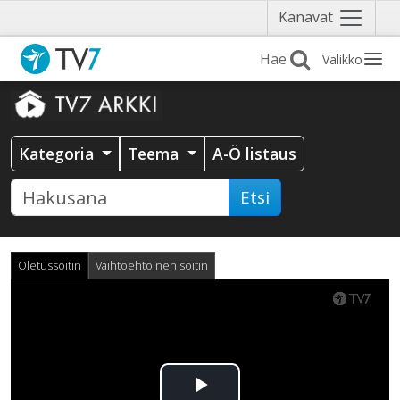
Näytä
Kanavat
valikko
Valikko
Kategoria
Teema
A-Ö listaus
Etsi
Oletussoitin
Vaihtoehtoinen soitin