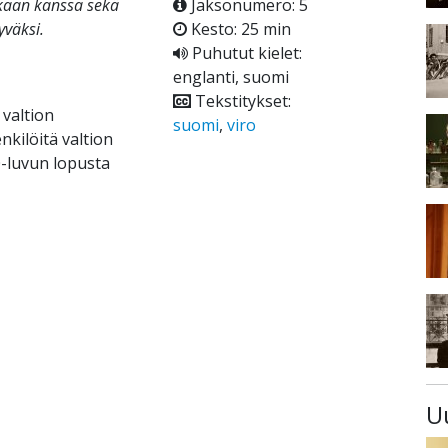
inkaan kanssa sekä
Jaksonumero: 5
yväksi.
Kesto: 25 min
Puhutut kielet:
englanti, suomi
Tekstitykset:
 valtion
suomi
,
viro
kilöitä valtion
0-luvun lopusta
U