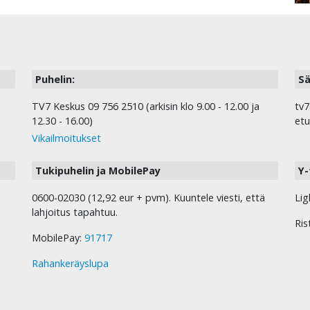
Puhelin:
Sä
TV7 Keskus 09 756 2510 (arkisin klo 9.00 - 12.00 ja
tv7
12.30 - 16.00)
etu
Vikailmoitukset
Tukipuhelin ja MobilePay
Y-
0600-02030 (12,92 eur + pvm). Kuuntele viesti, että
Lig
lahjoitus tapahtuu.
Ris
MobilePay:
91717
Rahankeräyslupa