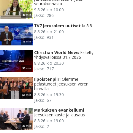
seurakunnasta
9.8.26 klo 10.00
Jakso: 286
45 min
TV7 Jerusalem uutiset
la 8.8.
8.8.26 klo 21.00
Jakso: 931
15 min
Christian World News
Esitetty
Yhdysvalloissa 31.7.2026
8.8.26 klo 20.30
Jakso: 717
30 min
Ilpoistenpiiri
Olemme
pelastuneet Jeesuksen veren
hinnalla
8.8.26 klo 19.30
60 min
Jakso: 67
Markuksen evankeliumi
Jeesuksen kaste ja kiusaus
8.8.26 klo 19.00
Jakso: 2
30 min