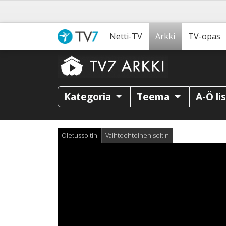
Netti-TV
Arkki
TV-opas
Kategoria
Teema
A-Ö li
Oletussoitin
Vaihtoehtoinen soitin