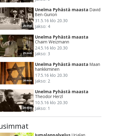
Unelma Pyhästä maasta
David
Ben-Gurion
31.5.16 klo 20.30
Jakso: 4
25 min
Unelma Pyhästä maasta
Chaim Weizmann
24.5.16 klo 20.30
Jakso: 3
25 min
Unelma Pyhästä maasta
Maan
hankkiminen
17.5.16 klo 20.30
Jakso: 2
20 min
Unelma Pyhästä maasta
Theodor Herzl
10.5.16 klo 20.30
Jakso: 1
20 min
usimmat
Jumalanpalvelus
Urjalan