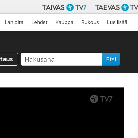
Lahjoita
Lehdet
Kauppa
Rukous
Lue lisää
staus
Etsi