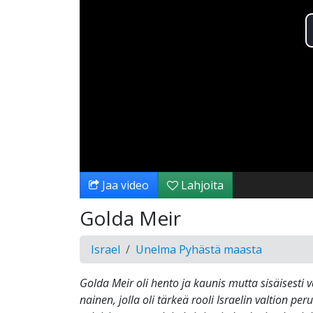
Jaa video
Lahjoita
Golda Meir
Israel
Unelma Pyhästä maasta
Golda Meir oli hento ja kaunis mutta sisäisesti 
nainen, jolla oli tärkeä rooli Israelin valtion pe