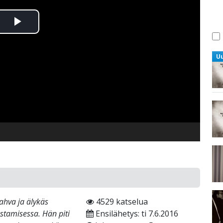
Toista
Video
U
vahva ja älykäs
4529 katselua
rustamisessa. Hän piti
Ensilähetys: ti 7.6.2016