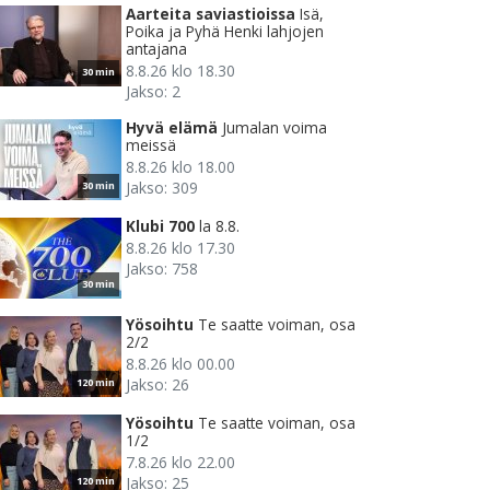
Aarteita saviastioissa
Isä,
Poika ja Pyhä Henki lahjojen
antajana
8.8.26 klo 18.30
30 min
Jakso: 2
Hyvä elämä
Jumalan voima
meissä
8.8.26 klo 18.00
Jakso: 309
30 min
Klubi 700
la 8.8.
8.8.26 klo 17.30
Jakso: 758
30 min
Yösoihtu
Te saatte voiman, osa
2/2
8.8.26 klo 00.00
Jakso: 26
120 min
Yösoihtu
Te saatte voiman, osa
1/2
7.8.26 klo 22.00
Jakso: 25
120 min