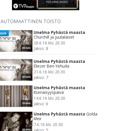
AUTOMAATTINEN TOISTO
Unelma Pyhästä maasta
usin
Churchill ja juutalaiset
28.6.16 klo 20.30
Jakso: 8
25 min
Unelma Pyhästä maasta
Eliezer Ben-Yehuda
21.6.16 klo 20.30
Jakso: 7
25 min
Unelma Pyhästä maasta
Itsenäisyyspäivä
14.6.16 klo 20.30
Jakso: 6
25 min
Unelma Pyhästä maasta
Golda
Meir
7.6.16 klo 20.30
Jakso: 5
25 min