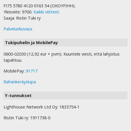
FI75 5780 4120 0163 54 (OKOYFIHH).
Yleisviite: 9700.
Kaikki viitteet
.
Saaja: Ristin Tuki ry
Palvelunkuvaus
Tukipuhelin ja MobilePay
0600-02030 (12,92 eur + pvm). Kuuntele viesti, että lahjoitus
tapahtuu.
MobilePay:
91717
Rahankeräyslupa
Y-tunnukset
Lighthouse Network Ltd Oy: 1833754-1
Ristin Tuki ry: 1911738-0