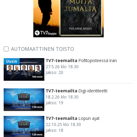
AUTOMAATTINEN TOISTO
TV7-teemailta
Polttopisteessä Iran
Uusin
27.5.26 klo 18.30
Jakso: 20
105 min
TV7-teemailta
Digi-identiteetti
18.2.26 klo 18.30
Jakso: 19
120 min
TV7-teemailta
Lopun ajat
22.10.25 klo 18.30
Jakso: 18
120 min