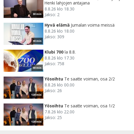
Henki lahjojen antajana
8.8.26 klo 18.30
Jakso: 2
30 min
Hyvä elämä
Jumalan voima meissä
8.8.26 klo 18.00
Jakso: 309
30 min
Klubi 700
la 8.8.
8.8.26 klo 17.30
Jakso: 758
30 min
Yösoihtu
Te saatte voiman, osa 2/2
8.8.26 klo 00.00
Jakso: 26
120 min
Yösoihtu
Te saatte voiman, osa 1/2
7.8.26 klo 22.00
Jakso: 25
120 min