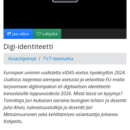
Toista
Video
Jaa video
Lahjoita
Digi-identiteetti
Asiaohjelmat
TV7-teemailta
Euroopan unionin uudistettu eIDAS-asetus hyväksyttiin 2024.
Uudistus laajentaa aiempaa asetusta ja velvoittaa EU-maita
tarjoamaan digilompakon eli digitaalisen identiteetin
kansalaisille loppuvuodesta 2026. Mistä tässä on kysymys?
Toimittaja Jori Asikaisen vieraina teologian tohtori ja dosentti
Juha Ahvio, tulevaisuustutkija ja dosentti Jari
Metsämuuronen sekä kehittämisen asiantuntija Johanna
Kotipelto.