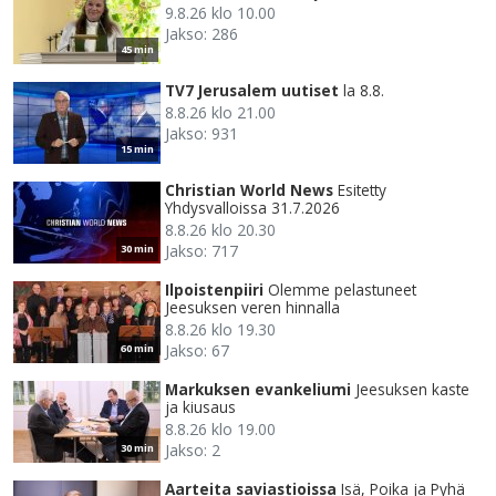
9.8.26 klo 10.00
Jakso: 286
45 min
TV7 Jerusalem uutiset
la 8.8.
8.8.26 klo 21.00
Jakso: 931
15 min
Christian World News
Esitetty
Yhdysvalloissa 31.7.2026
8.8.26 klo 20.30
Jakso: 717
30 min
Ilpoistenpiiri
Olemme pelastuneet
Jeesuksen veren hinnalla
8.8.26 klo 19.30
Jakso: 67
60 min
Markuksen evankeliumi
Jeesuksen kaste
ja kiusaus
8.8.26 klo 19.00
Jakso: 2
30 min
Aarteita saviastioissa
Isä, Poika ja Pyhä