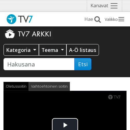
Näytä
Kanavat
valikko
Valikko
Kategoria
Teema
A-Ö listaus
Etsi
Oletussoitin
Vaihtoehtoinen soitin