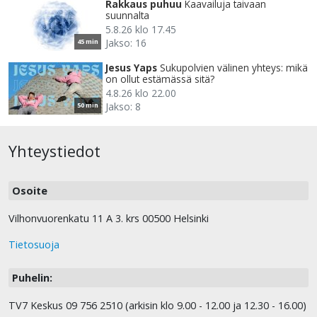
Rakkaus puhuu
Kaavailuja taivaan
suunnalta
5.8.26 klo 17.45
Jakso: 16
45 min
Jesus Yaps
Sukupolvien välinen yhteys: mikä
on ollut estämässä sitä?
4.8.26 klo 22.00
Jakso: 8
50 min
Yhteystiedot
Osoite
Vilhonvuorenkatu 11 A 3. krs 00500 Helsinki
Tietosuoja
Puhelin:
TV7 Keskus 09 756 2510 (arkisin klo 9.00 - 12.00 ja 12.30 - 16.00)