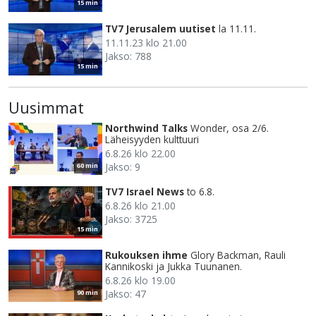
15 min
TV7 Jerusalem uutiset
la 11.11.
11.11.23 klo 21.00
Jakso: 788
15 min
Uusimmat
Northwind Talks
Wonder, osa 2/6.
Läheisyyden kulttuuri
6.8.26 klo 22.00
Jakso: 9
60 min
TV7 Israel News
to 6.8.
6.8.26 klo 21.00
Jakso: 3725
15 min
Rukouksen ihme
Glory Backman, Rauli
Kannikoski ja Jukka Tuunanen.
6.8.26 klo 19.00
Jakso: 47
90 min