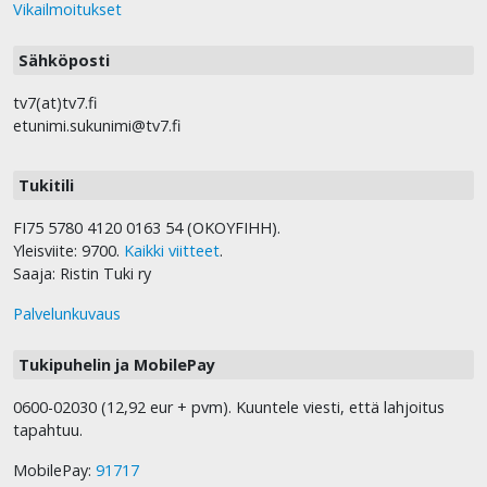
Vikailmoitukset
Sähköposti
tv7(at)tv7.fi
etunimi.sukunimi@tv7.fi
Tukitili
FI75 5780 4120 0163 54 (OKOYFIHH).
Yleisviite: 9700.
Kaikki viitteet
.
Saaja: Ristin Tuki ry
Palvelunkuvaus
Tukipuhelin ja MobilePay
0600-02030 (12,92 eur + pvm). Kuuntele viesti, että lahjoitus
tapahtuu.
MobilePay:
91717