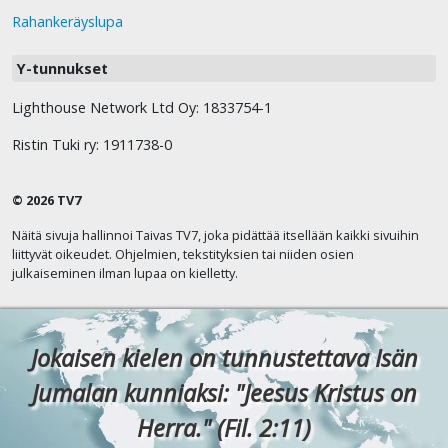
Rahankeräyslupa
Y-tunnukset
Lighthouse Network Ltd Oy: 1833754-1
Ristin Tuki ry: 1911738-0
© 2026 TV7
Näitä sivuja hallinnoi Taivas TV7, joka pidättää itsellään kaikki sivuihin
liittyvät oikeudet. Ohjelmien, tekstityksien tai niiden osien
julkaiseminen ilman lupaa on kielletty.
Jokaisen kielen on tunnustettava Isän
Jumalan kunniaksi: "Jeesus Kristus on
Herra." (Fil. 2:11)