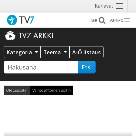
Näytä
Kanavat
valikko
Valikko
Kategoria
Teema
A-Ö listaus
Etsi
Oletussoitin
Vaihtoehtoinen soitin