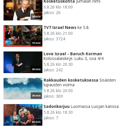
Kosketuskohta
Jumalan nimi
6.8.26 klo 18.00
Jakso: 26
30 min
TV7 Israel News
ke 5.8.
5.8.26 klo 21.00
Jakso: 3724
15 min
Love Israel - Baruch Korman
Kolossalaiskirje. Luku 3, osa 4/4
5.8.26 klo 20.30
Jakso: 242
30 min
Rakkauden kosketuksessa
Sisäisten
lupausten voima
5.8.26 klo 20.00
Jakso: 369
30 min
Sadonkorjuu
Luomassa Luojan kanssa
5.8.26 klo 18.30
Jakso: 7
85 min