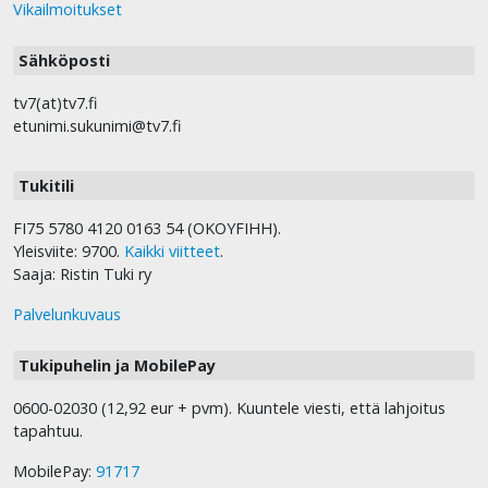
Vikailmoitukset
Sähköposti
tv7(at)tv7.fi
etunimi.sukunimi@tv7.fi
Tukitili
FI75 5780 4120 0163 54 (OKOYFIHH).
Yleisviite: 9700.
Kaikki viitteet
.
Saaja: Ristin Tuki ry
Palvelunkuvaus
Tukipuhelin ja MobilePay
0600-02030 (12,92 eur + pvm). Kuuntele viesti, että lahjoitus
tapahtuu.
MobilePay:
91717