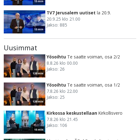
15 min
TV7 Jerusalem uutiset
la 20.9.
20.9.25 klo 21.00
Jakso: 885
15 min
Uusimmat
Yösoihtu
Te saatte voiman, osa 2/2
8.8.26 klo 00.00
Jakso: 26
120 min
Yösoihtu
Te saatte voiman, osa 1/2
7.8.26 klo 22.00
Jakso: 25
120 min
Kirkossa keskustellaan
Kirkollisvero
7.8.26 klo 21.45
Jakso: 106
15 min