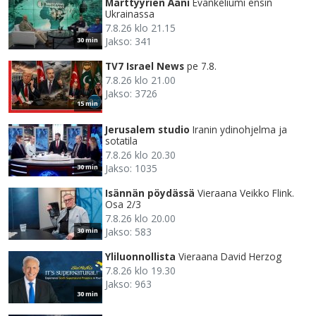
Marttyyrien Ääni
Evankeliumi ensin
Ukrainassa
7.8.26 klo 21.15
Jakso: 341
30 min
TV7 Israel News
pe 7.8.
7.8.26 klo 21.00
Jakso: 3726
15 min
Jerusalem studio
Iranin ydinohjelma ja
sotatila
7.8.26 klo 20.30
Jakso: 1035
30 min
Isännän pöydässä
Vieraana Veikko Flink.
Osa 2/3
7.8.26 klo 20.00
Jakso: 583
30 min
Yliluonnollista
Vieraana David Herzog
7.8.26 klo 19.30
Jakso: 963
30 min