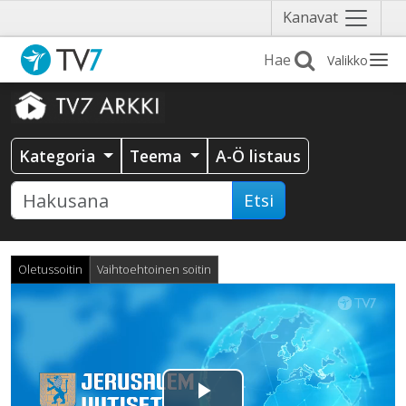
Näytä
Kanavat
valikko
Valikko
Kategoria
Teema
A-Ö listaus
Etsi
Oletussoitin
Vaihtoehtoinen soitin