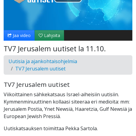
Toista
Video
Jaa video
Lahjoita
TV7 Jerusalem uutiset la 11.10.
Uutisia ja ajankohtaisohjelmia
TV7 Jerusalem uutiset
TV7 Jerusalem uutiset
Viikoittainen sähkekatsaus Israel-aiheisiin uutisiin.
Kymmenminuuttinen kollaasi siteeraa eri medioita: mm:
Jerusalem Postia, Ynet Newsiä, Haaretzia, Gulf Newsiä ja
European Jewish Pressiä.
Uutiskatsauksen toimittaa Pekka Sartola.