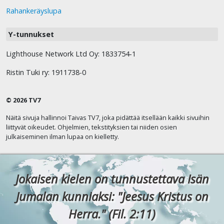
Rahankeräyslupa
Y-tunnukset
Lighthouse Network Ltd Oy: 1833754-1
Ristin Tuki ry: 1911738-0
© 2026 TV7
Näitä sivuja hallinnoi Taivas TV7, joka pidättää itsellään kaikki sivuihin
liittyvät oikeudet. Ohjelmien, tekstityksien tai niiden osien
julkaiseminen ilman lupaa on kielletty.
Jokaisen kielen on tunnustettava Isän
Jumalan kunniaksi: "Jeesus Kristus on
Herra." (Fil. 2:11)