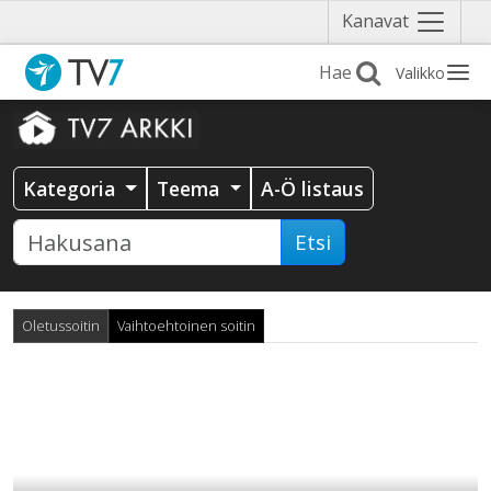
Näytä
Kanavat
valikko
Valikko
Kategoria
Teema
A-Ö listaus
Etsi
Oletussoitin
Vaihtoehtoinen soitin