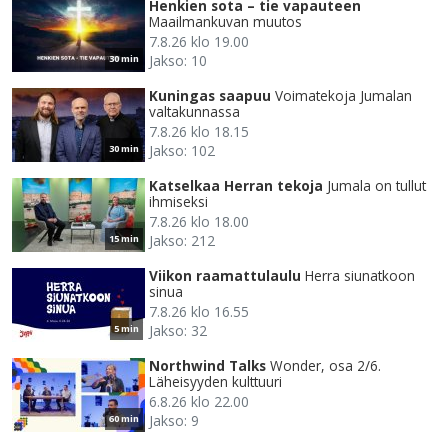
Henkien sota – tie vapauteen
Maailmankuvan muutos
7.8.26 klo 19.00
Jakso: 10
30 min
Kuningas saapuu
Voimatekoja Jumalan
valtakunnassa
7.8.26 klo 18.15
Jakso: 102
30 min
Katselkaa Herran tekoja
Jumala on tullut
ihmiseksi
7.8.26 klo 18.00
Jakso: 212
15 min
Viikon raamattulaulu
Herra siunatkoon
sinua
7.8.26 klo 16.55
Jakso: 32
5 min
Northwind Talks
Wonder, osa 2/6.
Läheisyyden kulttuuri
6.8.26 klo 22.00
Jakso: 9
60 min