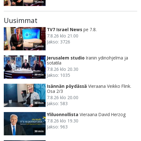
15 min
Uusimmat
TV7 Israel News
pe 7.8.
7.8.26 klo 21.00
Jakso: 3726
15 min
Jerusalem studio
Iranin ydinohjelma ja
sotatila
7.8.26 klo 20.30
Jakso: 1035
30 min
Isännän pöydässä
Vieraana Veikko Flink.
Osa 2/3
7.8.26 klo 20.00
Jakso: 583
30 min
Yliluonnollista
Vieraana David Herzog
7.8.26 klo 19.30
Jakso: 963
30 min