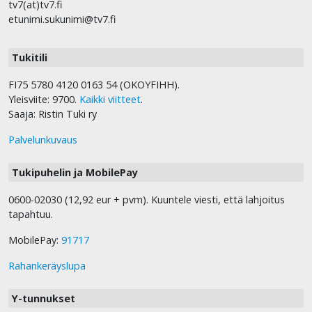
tv7(at)tv7.fi
etunimi.sukunimi@tv7.fi
Tukitili
FI75 5780 4120 0163 54 (OKOYFIHH).
Yleisviite: 9700.
Kaikki viitteet
.
Saaja: Ristin Tuki ry
Palvelunkuvaus
Tukipuhelin ja MobilePay
0600-02030 (12,92 eur + pvm). Kuuntele viesti, että lahjoitus
tapahtuu.
MobilePay:
91717
Rahankeräyslupa
Y-tunnukset