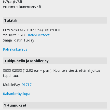
tv7(at)tv7.fi
etunimi.sukunimi@tv7.fi
Tukitili
FI75 5780 4120 0163 54 (OKOYFIHH).
Yleisviite: 9700.
Kaikki viitteet
.
Saaja: Ristin Tuki ry
Palvelunkuvaus
Tukipuhelin ja MobilePay
0600-02030 (12,92 eur + pvm). Kuuntele viesti, että lahjoitus
tapahtuu.
MobilePay:
91717
Rahankeräyslupa
Y-tunnukset