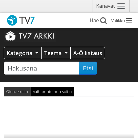
Näytä
Kanavat
valikko
Valikko
Kategoria
Teema
A-Ö listaus
Etsi
Oletussoitin
Vaihtoehtoinen soitin