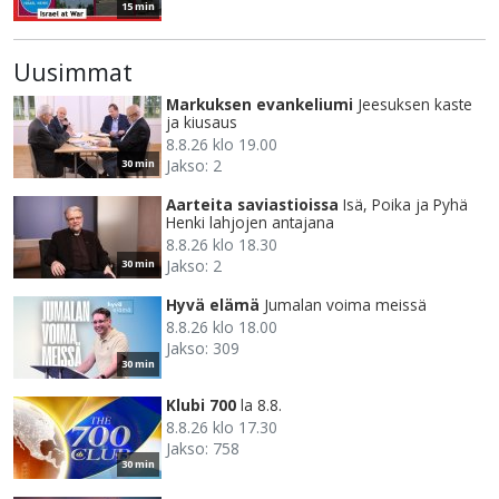
15 min
Uusimmat
Markuksen evankeliumi
Jeesuksen kaste
ja kiusaus
8.8.26 klo 19.00
Jakso: 2
30 min
Aarteita saviastioissa
Isä, Poika ja Pyhä
Henki lahjojen antajana
8.8.26 klo 18.30
Jakso: 2
30 min
Hyvä elämä
Jumalan voima meissä
8.8.26 klo 18.00
Jakso: 309
30 min
Klubi 700
la 8.8.
8.8.26 klo 17.30
Jakso: 758
30 min