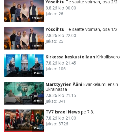
Yösoihtu
Te saatte voiman, osa 2/2
8.8.26 klo 00.00
Jakso: 26
120 min
Yösoihtu
Te saatte voiman, osa 1/2
7.8.26 klo 22.00
Jakso: 25
120 min
Kirkossa keskustellaan
Kirkollisvero
7.8.26 klo 21.45
Jakso: 106
15 min
Marttyyrien Ääni
Evankeliumi ensin
Ukrainassa
7.8.26 klo 21.15
Jakso: 341
30 min
TV7 Israel News
pe 7.8.
7.8.26 klo 21.00
Jakso: 3726
15 min