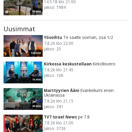
14.5.18 klo 21.00
Jakso: 1984
15 min
Uusimmat
Yösoihtu
Te saatte voiman, osa 1/2
7.8.26 klo 22.00
Jakso: 25
120 min
Kirkossa keskustellaan
Kirkollisvero
7.8.26 klo 21.45
Jakso: 106
15 min
Marttyyrien Ääni
Evankeliumi ensin
Ukrainassa
7.8.26 klo 21.15
Jakso: 341
30 min
TV7 Israel News
pe 7.8.
7.8.26 klo 21.00
Jakso: 3726