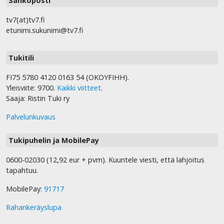
Sähköposti
tv7(at)tv7.fi
etunimi.sukunimi@tv7.fi
Tukitili
FI75 5780 4120 0163 54 (OKOYFIHH).
Yleisviite: 9700.
Kaikki viitteet
.
Saaja: Ristin Tuki ry
Palvelunkuvaus
Tukipuhelin ja MobilePay
0600-02030 (12,92 eur + pvm). Kuuntele viesti, että lahjoitus
tapahtuu.
MobilePay:
91717
Rahankeräyslupa