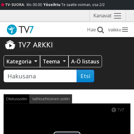
TV-SUORA:
klo 00.00
Yösoihtu
Te saatte voiman, osa 2/2
Näytä
Kanavat
valikko
Valikko
Kategoria
Teema
A-Ö listaus
Etsi
Oletussoitin
Vaihtoehtoinen soitin