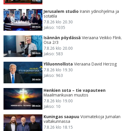
15 min
Jerusalem studio
Iranin ydinohjelma ja
sotatila
7.8.26 klo 20.30
Jakso: 1035
30 min
Isännän pöydässä
Vieraana Veikko Flink.
Osa 2/3
7.8.26 klo 20.00
Jakso: 583
30 min
Yliluonnollista
Vieraana David Herzog
7.8.26 klo 19.30
Jakso: 963
30 min
Henkien sota – tie vapauteen
Maailmankuvan muutos
7.8.26 klo 19.00
Jakso: 10
30 min
Kuningas saapuu
Voimatekoja Jumalan
valtakunnassa
7.8.26 klo 18.15