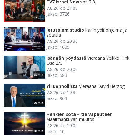
TV7 Israel News
pe 7.8.
7.8.26 klo 21.00
Jakso: 3726
15 min
Jerusalem studio
Iranin ydinohjelma ja
sotatila
7.8.26 klo 20.30
Jakso: 1035
30 min
Isännän pöydässä
Vieraana Veikko Flink.
Osa 2/3
7.8.26 klo 20.00
Jakso: 583
30 min
Yliluonnollista
Vieraana David Herzog
7.8.26 klo 19.30
Jakso: 963
30 min
Henkien sota – tie vapauteen
Maailmankuvan muutos
7.8.26 klo 19.00
Jakso: 10
30 min