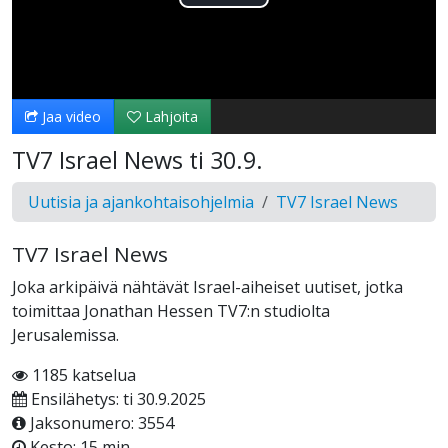
Toista
Video
Jaa video
Lahjoita
TV7 Israel News ti 30.9.
Uutisia ja ajankohtaisohjelmia
TV7 Israel News
TV7 Israel News
Joka arkipäivä nähtävät Israel-aiheiset uutiset, jotka
toimittaa Jonathan Hessen TV7:n studiolta
Jerusalemissa.
1185 katselua
Ensilähetys: ti 30.9.2025
Jaksonumero: 3554
Kesto: 15 min