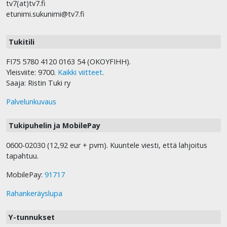
tv7(at)tv7.fi
etunimi.sukunimi@tv7.fi
Tukitili
FI75 5780 4120 0163 54 (OKOYFIHH).
Yleisviite: 9700.
Kaikki viitteet
.
Saaja: Ristin Tuki ry
Palvelunkuvaus
Tukipuhelin ja MobilePay
0600-02030 (12,92 eur + pvm). Kuuntele viesti, että lahjoitus
tapahtuu.
MobilePay:
91717
Rahankeräyslupa
Y-tunnukset