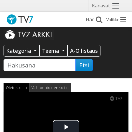
Näytä
Kanavat
valikko
Valikko
Kategoria
Teema
A-Ö listaus
Etsi
Oletussoitin
Vaihtoehtoinen soitin