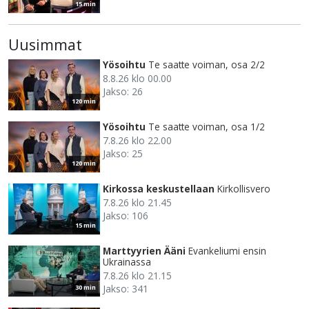
15 min
Uusimmat
Yösoihtu
Te saatte voiman, osa 2/2
8.8.26 klo 00.00
Jakso: 26
120 min
Yösoihtu
Te saatte voiman, osa 1/2
7.8.26 klo 22.00
Jakso: 25
120 min
Kirkossa keskustellaan
Kirkollisvero
7.8.26 klo 21.45
Jakso: 106
15 min
Marttyyrien Ääni
Evankeliumi ensin
Ukrainassa
7.8.26 klo 21.15
Jakso: 341
30 min